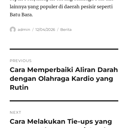
lainnya yang populer di daerah pesisir seperti
Batu Bara.
Author
Posted
Categories
admin
12/04/2026
Berita
on
Navigasi
PREVIOUS
pos
Cara Memperbaiki Aliran Darah
Previous
post:
dengan Olahraga Kardio yang
Rutin
NEXT
Cara Melakukan Tie-ups yang
Next