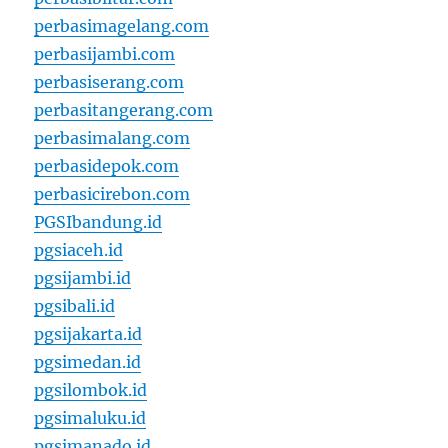
perbasimagelang.com
perbasijambi.com
perbasiserang.com
perbasitangerang.com
perbasimalang.com
perbasidepok.com
perbasicirebon.com
PGSIbandung.id
pgsiaceh.id
pgsijambi.id
pgsibali.id
pgsijakarta.id
pgsimedan.id
pgsilombok.id
pgsimaluku.id
pgsimanado.id