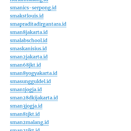
smanics-serpong.id
smakstlouis.id
smapraditadirgantara.id
sman8jakarta.id
smalabschool.id
smaskanisius.id
sman2jakarta.id
sman68jkt.id
sman8yogyakarta.id
smasungguldel.id
sman1jogja.id
sman28dkijakarta.id
sman3jogja.id
sman81jkt.id
sman2malang.id
sman21jkt.id