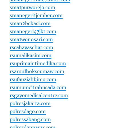
sma1purworejo.com
smanegeri1jember.com
sman2bekasi.com
smanegeri47jkt.com
sma1wonosari.com
rscahayasehat.com
rsumalikasim.com
rsuprimaintimedika.com
rsarunlhokseumaw.com
rsufauziahbireu.com
rsumumcitrahusada.com
rsgayomedicalcentre.com
polresjakarta.com
polresdago.com
polressabang.com
polresdenpasar.com