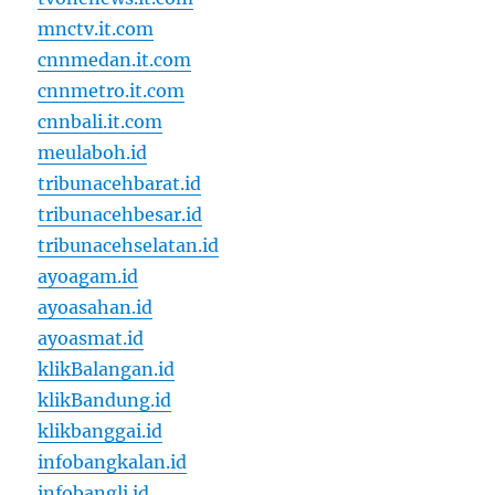
mnctv.it.com
cnnmedan.it.com
cnnmetro.it.com
cnnbali.it.com
meulaboh.id
tribunacehbarat.id
tribunacehbesar.id
tribunacehselatan.id
ayoagam.id
ayoasahan.id
ayoasmat.id
klikBalangan.id
klikBandung.id
klikbanggai.id
infobangkalan.id
infobangli.id