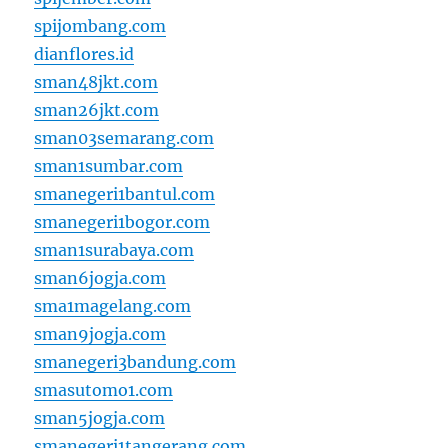
spijombang.com
dianflores.id
sman48jkt.com
sman26jkt.com
sman03semarang.com
sman1sumbar.com
smanegeri1bantul.com
smanegeri1bogor.com
sman1surabaya.com
sman6jogja.com
sma1magelang.com
sman9jogja.com
smanegeri3bandung.com
smasutomo1.com
sman5jogja.com
smanegeri1tangerang.com