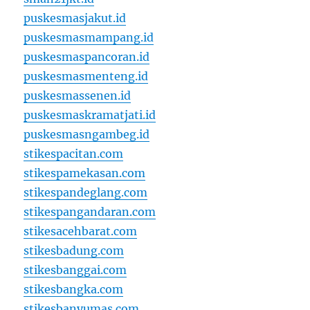
puskesmasjakut.id
puskesmasmampang.id
puskesmaspancoran.id
puskesmasmenteng.id
puskesmassenen.id
puskesmaskramatjati.id
puskesmasngambeg.id
stikespacitan.com
stikespamekasan.com
stikespandeglang.com
stikespangandaran.com
stikesacehbarat.com
stikesbadung.com
stikesbanggai.com
stikesbangka.com
stikesbanyumas.com