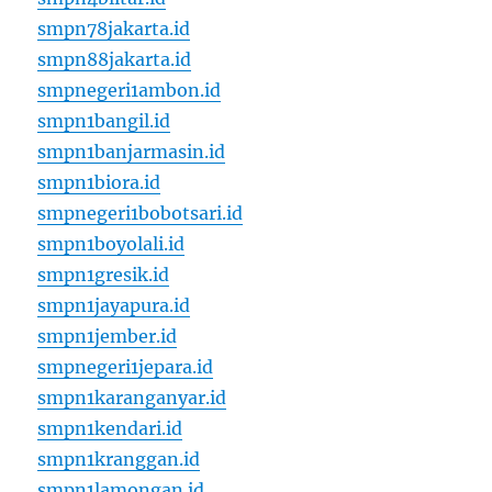
smpn78jakarta.id
smpn88jakarta.id
smpnegeri1ambon.id
smpn1bangil.id
smpn1banjarmasin.id
smpn1biora.id
smpnegeri1bobotsari.id
smpn1boyolali.id
smpn1gresik.id
smpn1jayapura.id
smpn1jember.id
smpnegeri1jepara.id
smpn1karanganyar.id
smpn1kendari.id
smpn1kranggan.id
smpn1lamongan.id