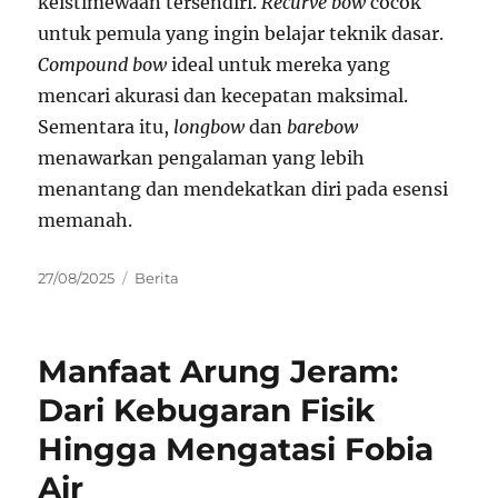
keistimewaan tersendiri.
Recurve bow
cocok
untuk pemula yang ingin belajar teknik dasar.
Compound bow
ideal untuk mereka yang
mencari akurasi dan kecepatan maksimal.
Sementara itu,
longbow
dan
barebow
menawarkan pengalaman yang lebih
menantang dan mendekatkan diri pada esensi
memanah.
Posted
Categories
27/08/2025
Berita
on
Manfaat Arung Jeram:
Dari Kebugaran Fisik
Hingga Mengatasi Fobia
Air