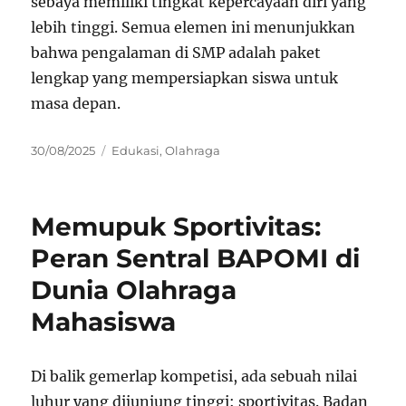
sebaya memiliki tingkat kepercayaan diri yang
lebih tinggi. Semua elemen ini menunjukkan
bahwa pengalaman di SMP adalah paket
lengkap yang mempersiapkan siswa untuk
masa depan.
Posted
Categories
30/08/2025
Edukasi
,
Olahraga
on
Memupuk Sportivitas:
Peran Sentral BAPOMI di
Dunia Olahraga
Mahasiswa
Di balik gemerlap kompetisi, ada sebuah nilai
luhur yang dijunjung tinggi: sportivitas. Badan