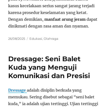
kasus kecelakaan serius sangat jarang terjadi
karena prosedur keselamatan yang ketat.
Dengan demikian,
manfaat arung jeram
dapat
dinikmati dengan rasa aman dan nyaman.
Posted
Categories
26/08/2025
Edukasi
,
Olahraga
on
Dressage: Seni Balet
Kuda yang Menguji
Komunikasi dan Presisi
Dressage
adalah disiplin berkuda yang
memukau. Sering disebut sebagai “seni balet
kuda,” ia adalah ujian tertinggi. Ujian tertinggi