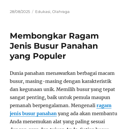
Posted
Categories
28/08/2025
Edukasi
,
Olahraga
on
Membongkar Ragam
Jenis Busur Panahan
yang Populer
Dunia panahan menawarkan berbagai macam
busur, masing-masing dengan karakteristik
dan kegunaan unik. Memilih busur yang tepat
sangat penting, baik untuk pemula maupun
pemanah berpengalaman. Mengenali
ragam
jenis busur panahan
yang ada akan membantu
Anda menemukan alat yang paling sesuai