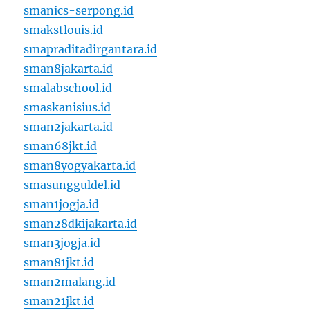
smanics-serpong.id
smakstlouis.id
smapraditadirgantara.id
sman8jakarta.id
smalabschool.id
smaskanisius.id
sman2jakarta.id
sman68jkt.id
sman8yogyakarta.id
smasungguldel.id
sman1jogja.id
sman28dkijakarta.id
sman3jogja.id
sman81jkt.id
sman2malang.id
sman21jkt.id