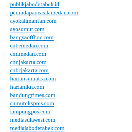
publikjabodetabek.id
pemudapancasilamedan.com
ayokalimantan.com
ayosumut.com
bangsaoffline.com
cnbcmedan.com
cnnmedan.com
cnnjakarta.com
cnbcjakarta.com
hariansumatra.com
harianikn.com
bandungtimes.com
sumutekspres.com
lampungpos.com
mediasulawesi.com
mediajabodetabek.com