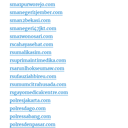
sma1purworejo.com
smanegeri1jember.com
sman2bekasi.com
smanegeri47jkt.com
sma1wonosari.com
rscahayasehat.com
rsumalikasim.com
rsuprimaintimedika.com
rsarunlhokseumaw.com
rsufauziahbireu.com
rsumumcitrahusada.com
rsgayomedicalcentre.com
polresjakarta.com
polresdago.com
polressabang.com
polresdenpasar.com