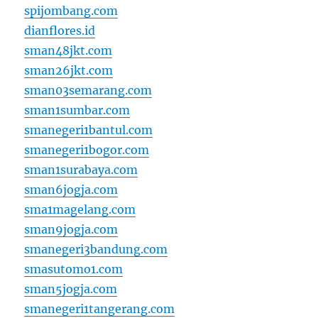
spijombang.com
dianflores.id
sman48jkt.com
sman26jkt.com
sman03semarang.com
sman1sumbar.com
smanegeri1bantul.com
smanegeri1bogor.com
sman1surabaya.com
sman6jogja.com
sma1magelang.com
sman9jogja.com
smanegeri3bandung.com
smasutomo1.com
sman5jogja.com
smanegeri1tangerang.com