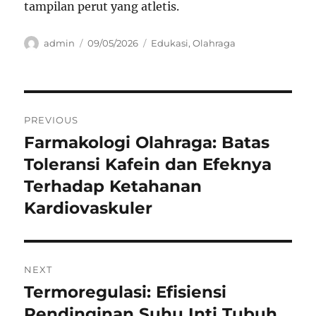
tampilan perut yang atletis.
Author
Posted
Categories
admin
09/05/2026
Edukasi
,
Olahraga
on
Navigasi
PREVIOUS
pos
Farmakologi Olahraga: Batas
Previous
post:
Toleransi Kafein dan Efeknya
Terhadap Ketahanan
Kardiovaskuler
NEXT
Termoregulasi: Efisiensi
Next
post:
Pendinginan Suhu Inti Tubuh