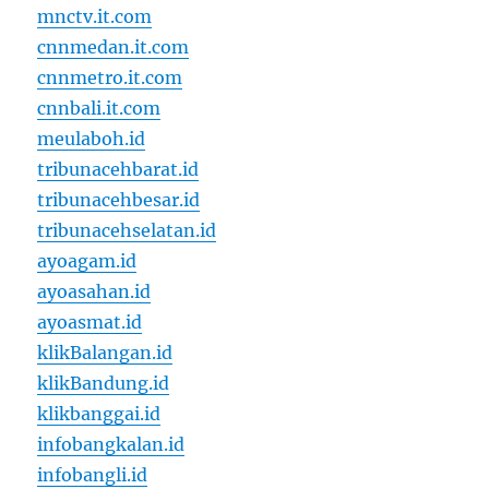
mnctv.it.com
cnnmedan.it.com
cnnmetro.it.com
cnnbali.it.com
meulaboh.id
tribunacehbarat.id
tribunacehbesar.id
tribunacehselatan.id
ayoagam.id
ayoasahan.id
ayoasmat.id
klikBalangan.id
klikBandung.id
klikbanggai.id
infobangkalan.id
infobangli.id