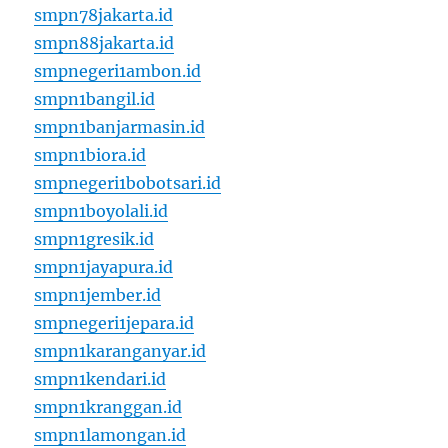
smpn78jakarta.id
smpn88jakarta.id
smpnegeri1ambon.id
smpn1bangil.id
smpn1banjarmasin.id
smpn1biora.id
smpnegeri1bobotsari.id
smpn1boyolali.id
smpn1gresik.id
smpn1jayapura.id
smpn1jember.id
smpnegeri1jepara.id
smpn1karanganyar.id
smpn1kendari.id
smpn1kranggan.id
smpn1lamongan.id