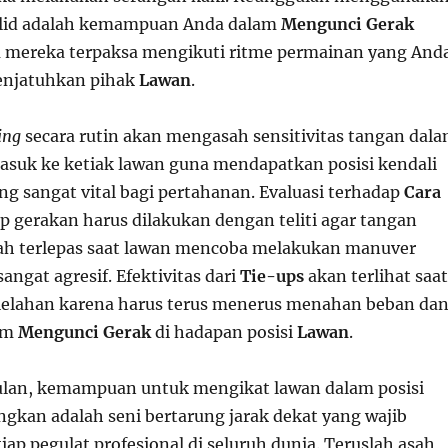
lid adalah kemampuan Anda dalam
Mengunci Gerak
 mereka terpaksa mengikuti ritme permainan yang And
njatuhkan pihak
Lawan
.
ing
secara rutin akan mengasah sensitivitas tangan dal
asuk ke ketiak lawan guna mendapatkan posisi kendali
ng sangat vital bagi pertahanan. Evaluasi terhadap
Cara
p gerakan harus dilakukan dengan teliti agar tangan
ah terlepas saat lawan mencoba melakukan manuver
angat agresif. Efektivitas dari
Tie-ups
akan terlihat saat
lelahan karena harus terus menerus menahan beban da
am
Mengunci Gerak
di hadapan posisi
Lawan
.
ulan, kemampuan untuk mengikat lawan dalam posisi
kan adalah seni bertarung jarak dekat yang wajib
tiap pegulat profesional di seluruh dunia. Teruslah asah