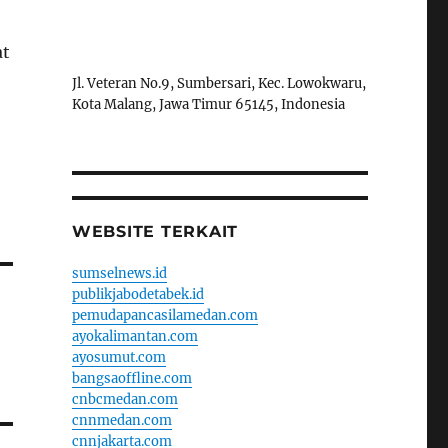
at
Jl. Veteran No.9, Sumbersari, Kec. Lowokwaru,
Kota Malang, Jawa Timur 65145, Indonesia
WEBSITE TERKAIT
sumselnews.id
publikjabodetabek.id
pemudapancasilamedan.com
ayokalimantan.com
ayosumut.com
bangsaoffline.com
cnbcmedan.com
cnnmedan.com
cnnjakarta.com