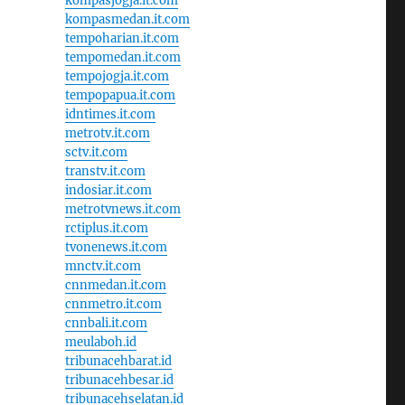
kompasjogja.it.com
kompasmedan.it.com
tempoharian.it.com
tempomedan.it.com
tempojogja.it.com
tempopapua.it.com
idntimes.it.com
metrotv.it.com
sctv.it.com
transtv.it.com
indosiar.it.com
metrotvnews.it.com
rctiplus.it.com
tvonenews.it.com
mnctv.it.com
cnnmedan.it.com
cnnmetro.it.com
cnnbali.it.com
meulaboh.id
tribunacehbarat.id
tribunacehbesar.id
tribunacehselatan.id