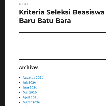
NEXT
Kriteria Seleksi Beasisw
Next
post:
Baru Batu Bara
Archives
Agustus 2026
Juli 2026
Juni 2026
Mei 2026
April 2026
Maret 2026