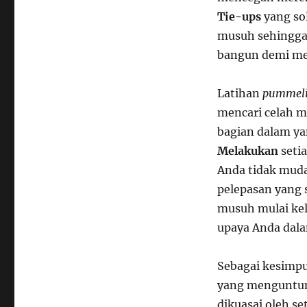
Tie-ups
yang so
musuh sehingga
bangun demi me
Latihan
pummel
mencari celah m
bagian dalam ya
Melakukan
setia
Anda tidak mud
pelepasan yang s
musuh mulai ke
upaya Anda dal
Sebagai kesimp
yang menguntung
dikuasai oleh se