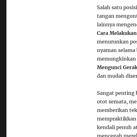
Salah satu posis
tangan mengontr
lainnya mengen
Cara Melakukan
menurunkan pos
nyaman selama 
memungkinkan A
Mengunci Gera
dan mudah dise
Sangat penting 
otot semata, me
memberikan tek
mempraktikka
kendali penuh a
mencegah merek