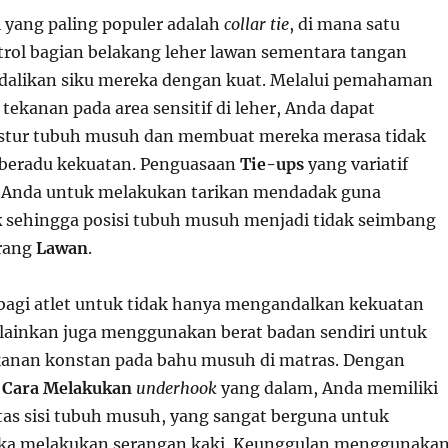
i yang paling populer adalah
collar tie
, di mana satu
ol bagian belakang leher lawan sementara tangan
dalikan siku mereka dengan kuat. Melalui pemahaman
tekanan pada area sensitif di leher, Anda dapat
tur tubuh musuh dan membuat mereka merasa tidak
beradu kekuatan. Penguasaan
Tie-ups
yang variatif
nda untuk melakukan tarikan mendadak guna
k
sehingga posisi tubuh musuh menjadi tidak seimbang
rang
Lawan
.
bagi atlet untuk tidak hanya mengandalkan kekuatan
lainkan juga menggunakan berat badan sendiri untuk
anan konstan pada bahu musuh di matras. Dengan
n
Cara Melakukan
underhook
yang dalam, Anda memiliki
tas sisi tubuh musuh, yang sangat berguna untuk
a melakukan serangan kaki. Keunggulan menggunaka