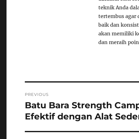
teknik Anda da
tertembus agar 
baik dan konsi
akan memiliki k
dan meraih poin
Navigasi
PREVIOUS
pos
Batu Bara Strength Cam
Previous
post:
Efektif dengan Alat Sede