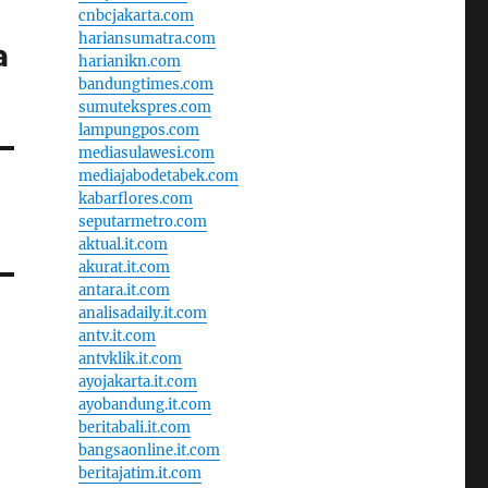
cnbcjakarta.com
hariansumatra.com
a
harianikn.com
bandungtimes.com
sumutekspres.com
lampungpos.com
mediasulawesi.com
mediajabodetabek.com
kabarflores.com
seputarmetro.com
aktual.it.com
akurat.it.com
antara.it.com
analisadaily.it.com
antv.it.com
antvklik.it.com
ayojakarta.it.com
ayobandung.it.com
beritabali.it.com
bangsaonline.it.com
beritajatim.it.com