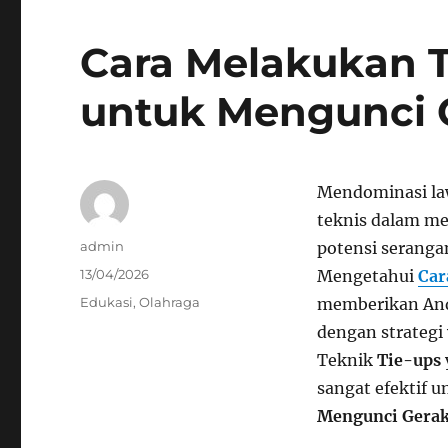
Cara Melakukan T
untuk Mengunci 
Mendominasi la
teknis dalam me
Author
admin
potensi seranga
Posted
13/04/2026
Mengetahui
Car
on
Categories
Edukasi
,
Olahraga
memberikan And
dengan strategi
Teknik
Tie-ups
sangat efektif 
Mengunci Gera