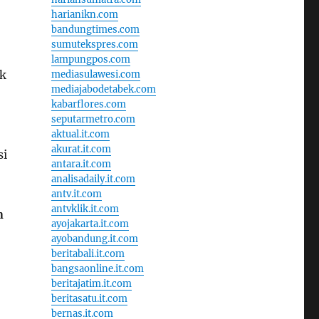
harianikn.com
bandungtimes.com
sumutekspres.com
lampungpos.com
ek
mediasulawesi.com
mediajabodetabek.com
kabarflores.com
seputarmetro.com
aktual.it.com
akurat.it.com
si
antara.it.com
analisadaily.it.com
antv.it.com
antvklik.it.com
n
ayojakarta.it.com
ayobandung.it.com
beritabali.it.com
bangsaonline.it.com
beritajatim.it.com
beritasatu.it.com
bernas.it.com