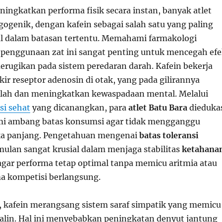
ingkatkan performa fisik secara instan, banyak atlet
rgogenik, dengan kafein sebagai salah satu yang paling
al dalam batasan tertentu. Memahami farmakologi
t penggunaan zat ini sangat penting untuk mencegah ef
rugikan pada sistem peredaran darah. Kafein bekerja
r reseptor adenosin di otak, yang pada gilirannya
elah dan meningkatkan kewaspadaan mental. Melalui
si sehat
yang dicanangkan, para
atlet Batu Bara
dieduka
 ambang batas konsumsi agar tidak mengganggu
ka panjang. Pengetahuan mengenai
batas toleransi
ulan sangat krusial dalam menjaga stabilitas
ketahana
gar performa tetap optimal tanpa memicu aritmia atau
ma kompetisi berlangsung.
is, kafein merangsang sistem saraf simpatik yang memicu
alin. Hal ini menyebabkan peningkatan denyut jantung