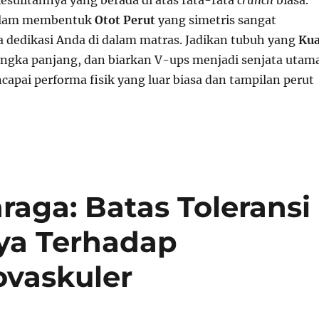
esulitannya yang berada di atas rata-rata
crunch
biasa.
dalam membentuk
Otot Perut
yang simetris sangat
 dedikasi Anda di dalam matras. Jadikan tubuh yang
Kua
jangka panjang, dan biarkan V-ups menjadi senjata utam
apai performa fisik yang luar biasa dan tampilan perut
raga: Batas Toleransi
ya Terhadap
ovaskuler