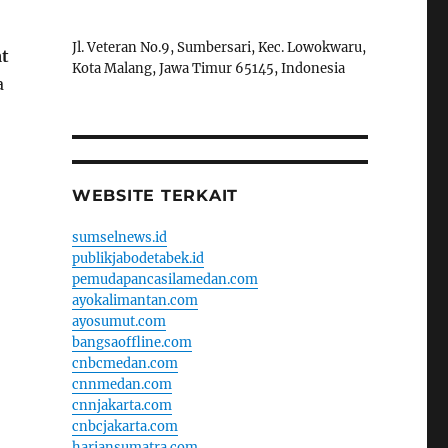
Jl. Veteran No.9, Sumbersari, Kec. Lowokwaru,
t
Kota Malang, Jawa Timur 65145, Indonesia
a
WEBSITE TERKAIT
sumselnews.id
publikjabodetabek.id
pemudapancasilamedan.com
ayokalimantan.com
ayosumut.com
bangsaoffline.com
cnbcmedan.com
cnnmedan.com
cnnjakarta.com
cnbcjakarta.com
hariansumatra.com