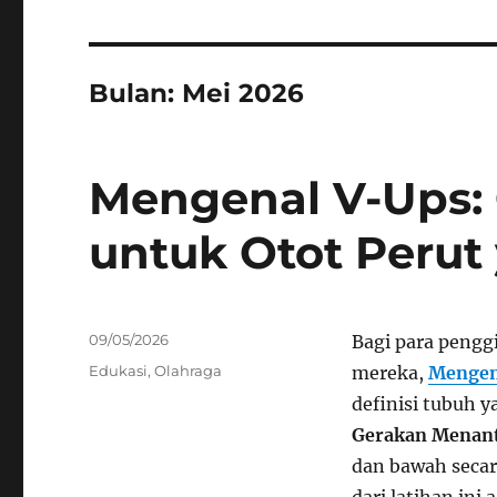
Bulan:
Mei 2026
Mengenal V-Ups:
untuk Otot Perut
Posted
09/05/2026
Bagi para pengg
on
Categories
Edukasi
,
Olahraga
mereka,
Mengen
definisi tubuh y
Gerakan Menan
dan bawah secar