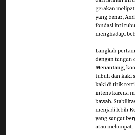
dari latihan in
gerakan melipat
yang benar, An
fondasi inti tu
menghadapi beba
Langkah perta
dengan tangan d
Menantang
, ko
tubuh dan kaki 
kaki di titik te
intens karena m
bawah. Stabilit
menjadi lebih
K
yang sangat berg
atau melompat.