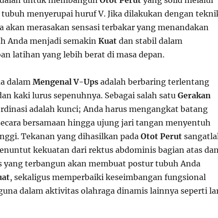
i adalah untuk membangun
Otot Perut
yang solid melalui
 tubuh menyerupai huruf V. Jika dilakukan dengan tekni
da akan merasakan sensasi terbakar yang menandakan
buh Anda menjadi semakin
Kuat
dan stabil dalam
n latihan yang lebih berat di masa depan.
ma dalam
Mengenal V-Ups
adalah berbaring terlentang
an kaki lurus sepenuhnya. Sebagai salah satu
Gerakan
ordinasi adalah kunci; Anda harus mengangkat batang
secara bersamaan hingga ujung jari tangan menyentuh
rtinggi. Tekanan yang dihasilkan pada
Otot Perut
sangatla
enuntut kekuatan dari rektus abdominis bagian atas da
as yang terbangun akan membuat postur tubuh Anda
uat
, sekaligus memperbaiki keseimbangan fungsional
una dalam aktivitas olahraga dinamis lainnya seperti lar