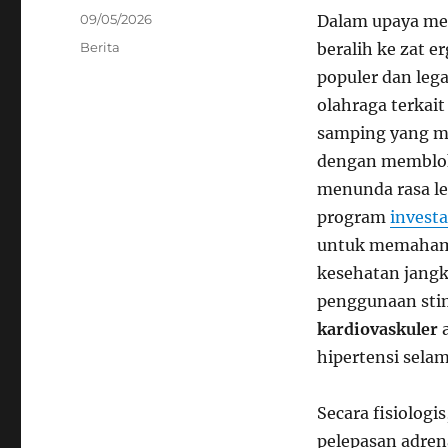
Posted
09/05/2026
Dalam upaya men
on
Categories
Berita
beralih ke zat e
populer dan leg
olahraga terkai
samping yang me
dengan membloki
menunda rasa l
program
investa
untuk memahami
kesehatan jang
penggunaan stim
kardiovaskuler
a
hipertensi sela
Secara fisiolog
pelepasan adren