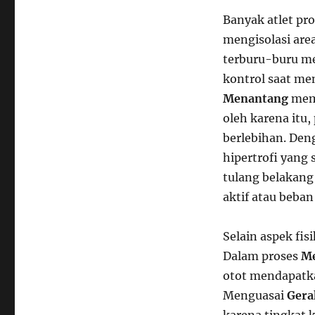
Banyak atlet pro
mengisolasi are
terburu-buru me
kontrol saat me
Menantang
memb
oleh karena itu
berlebihan. Den
hipertrofi yang 
tulang belakang 
aktif atau beban 
Selain aspek fis
Dalam proses
Me
otot mendapatka
Menguasai
Gera