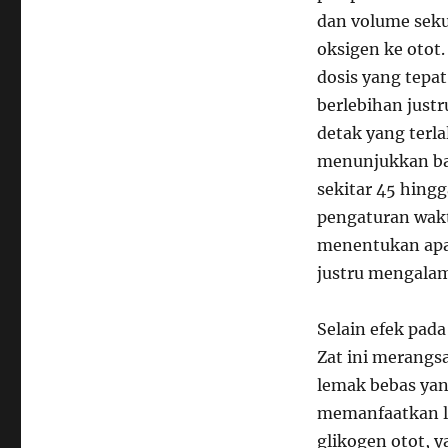
dan volume seku
oksigen ke otot.
dosis yang tepa
berlebihan just
detak yang terla
menunjukkan bah
sekitar 45 hingg
pengaturan wakt
menentukan apa
justru mengala
Selain efek pad
Zat ini merangs
lemak bebas yan
memanfaatkan l
glikogen otot, y