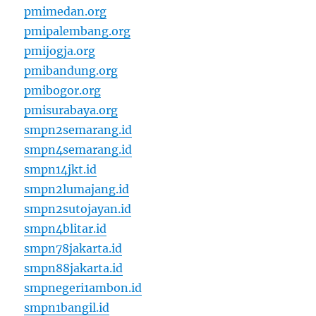
pmimedan.org
pmipalembang.org
pmijogja.org
pmibandung.org
pmibogor.org
pmisurabaya.org
smpn2semarang.id
smpn4semarang.id
smpn14jkt.id
smpn2lumajang.id
smpn2sutojayan.id
smpn4blitar.id
smpn78jakarta.id
smpn88jakarta.id
smpnegeri1ambon.id
smpn1bangil.id