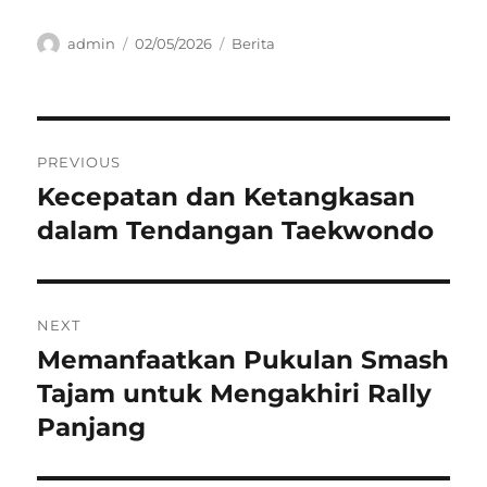
Author
Posted
Categories
admin
02/05/2026
Berita
on
Navigasi
PREVIOUS
pos
Kecepatan dan Ketangkasan
Previous
post:
dalam Tendangan Taekwondo
NEXT
Memanfaatkan Pukulan Smash
Next
post:
Tajam untuk Mengakhiri Rally
Panjang