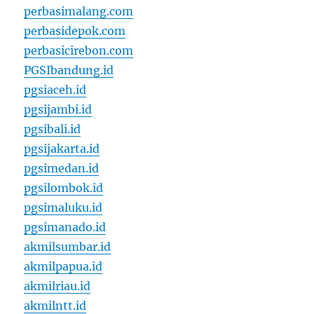
perbasimalang.com
perbasidepok.com
perbasicirebon.com
PGSIbandung.id
pgsiaceh.id
pgsijambi.id
pgsibali.id
pgsijakarta.id
pgsimedan.id
pgsilombok.id
pgsimaluku.id
pgsimanado.id
akmilsumbar.id
akmilpapua.id
akmilriau.id
akmilntt.id