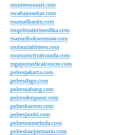
sma1wonosari.com
rscahayasehat.com
rsumalikasim.com
rsuprimaintimedika.com
rsarunlhokseumaw.com
rsufauziahbireu.com
rsumumcitrahusada.com
rsgayomedicalcentre.com
polresjakarta.com
polresdago.com
polressabang.com
polresdenpasar.com
polresbanten.com
polresjambi.com
polressamarinda.com
polresbanjarmasin.com