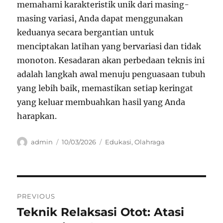
memahami karakteristik unik dari masing-
masing variasi, Anda dapat menggunakan
keduanya secara bergantian untuk
menciptakan latihan yang bervariasi dan tidak
monoton. Kesadaran akan perbedaan teknis ini
adalah langkah awal menuju penguasaan tubuh
yang lebih baik, memastikan setiap keringat
yang keluar membuahkan hasil yang Anda
harapkan.
Author
Posted
Categories
admin
10/03/2026
Edukasi
,
Olahraga
on
Navigasi
PREVIOUS
pos
Teknik Relaksasi Otot: Atasi
Previous