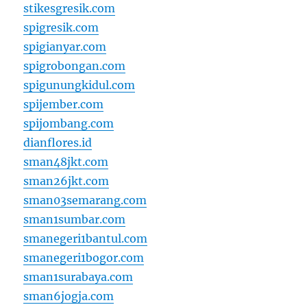
stikesgresik.com
spigresik.com
spigianyar.com
spigrobongan.com
spigunungkidul.com
spijember.com
spijombang.com
dianflores.id
sman48jkt.com
sman26jkt.com
sman03semarang.com
sman1sumbar.com
smanegeri1bantul.com
smanegeri1bogor.com
sman1surabaya.com
sman6jogja.com