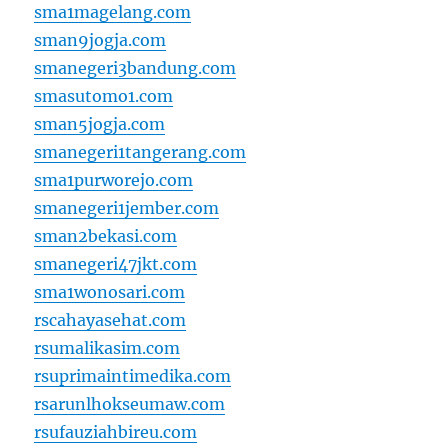
sma1magelang.com
sman9jogja.com
smanegeri3bandung.com
smasutomo1.com
sman5jogja.com
smanegeri1tangerang.com
sma1purworejo.com
smanegeri1jember.com
sman2bekasi.com
smanegeri47jkt.com
sma1wonosari.com
rscahayasehat.com
rsumalikasim.com
rsuprimaintimedika.com
rsarunlhokseumaw.com
rsufauziahbireu.com