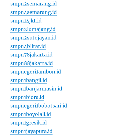
smpn2semarang.id
smpn4semarang.id
smpn14jkt.id
smpn2lumajang.id
smpn2sutojayan.id
smpn4blitar.id
smpn78jakarta.id
smpn88jakarta.id
smpnegeri1ambon.id
smpn1bangil.id
smpn1banjarmasin.id
smpn1biora.id
smpnegeri1bobotsari.id
smpn1boyolali.id
smpn1gresik.id
smpn1jayapura.id