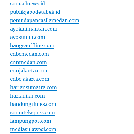
sumselnews.id
publikjabodetabek.id
pemudapancasilamedan.com
ayokalimantan.com
ayosumut.com
bangsaoffline.com
cnbcmedan.com
cnnmedan.com
cnnjakarta.com
cnbcjakarta.com
hariansumatra.com
harianikn.com
bandungtimes.com
sumutekspres.com
lampungpos.com
mediasulawesi.com