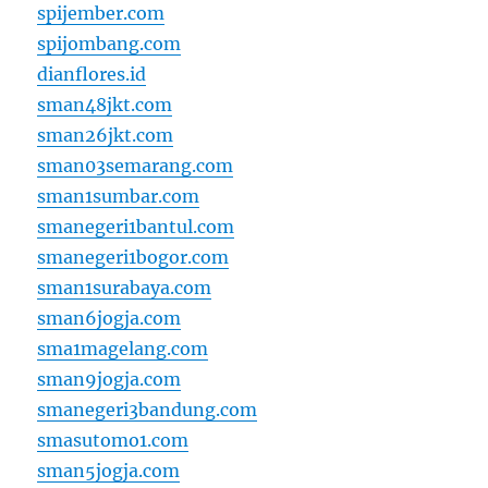
spijember.com
spijombang.com
dianflores.id
sman48jkt.com
sman26jkt.com
sman03semarang.com
sman1sumbar.com
smanegeri1bantul.com
smanegeri1bogor.com
sman1surabaya.com
sman6jogja.com
sma1magelang.com
sman9jogja.com
smanegeri3bandung.com
smasutomo1.com
sman5jogja.com