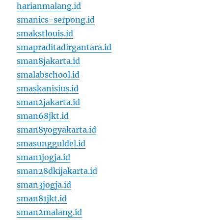
harianmalang.id
smanics-serpong.id
smakstlouis.id
smapraditadirgantara.id
sman8jakarta.id
smalabschool.id
smaskanisius.id
sman2jakarta.id
sman68jkt.id
sman8yogyakarta.id
smasungguldel.id
sman1jogja.id
sman28dkijakarta.id
sman3jogja.id
sman81jkt.id
sman2malang.id