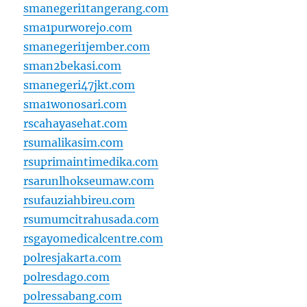
smanegeri1tangerang.com
sma1purworejo.com
smanegeri1jember.com
sman2bekasi.com
smanegeri47jkt.com
sma1wonosari.com
rscahayasehat.com
rsumalikasim.com
rsuprimaintimedika.com
rsarunlhokseumaw.com
rsufauziahbireu.com
rsumumcitrahusada.com
rsgayomedicalcentre.com
polresjakarta.com
polresdago.com
polressabang.com