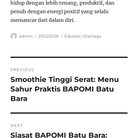
hidup dengan lebih tenang, produktif, dan
penuh dengan energi positif yang selalu
memancar dari dalam diri.
Author
Posted
Categories
admin
21/02/2026
Edukasi
,
Olahraga
on
Navigasi
PREVIOUS
pos
Smoothie Tinggi Serat: Menu
Previous
post:
Sahur Praktis BAPOMI Batu
Bara
NEXT
Siasat BAPOMI Batu Bara:
Next