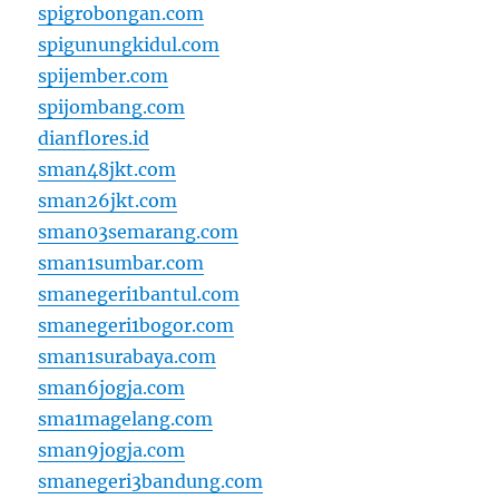
spigrobongan.com
spigunungkidul.com
spijember.com
spijombang.com
dianflores.id
sman48jkt.com
sman26jkt.com
sman03semarang.com
sman1sumbar.com
smanegeri1bantul.com
smanegeri1bogor.com
sman1surabaya.com
sman6jogja.com
sma1magelang.com
sman9jogja.com
smanegeri3bandung.com