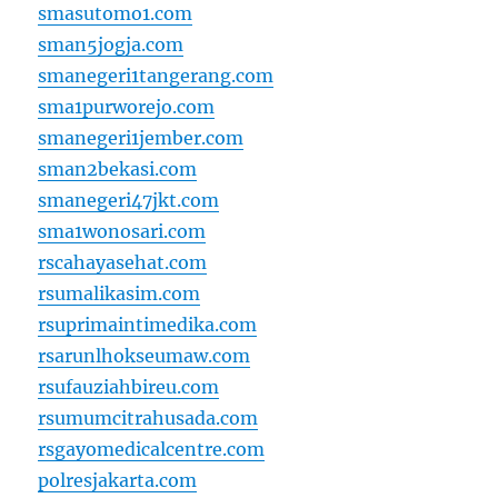
smasutomo1.com
sman5jogja.com
smanegeri1tangerang.com
sma1purworejo.com
smanegeri1jember.com
sman2bekasi.com
smanegeri47jkt.com
sma1wonosari.com
rscahayasehat.com
rsumalikasim.com
rsuprimaintimedika.com
rsarunlhokseumaw.com
rsufauziahbireu.com
rsumumcitrahusada.com
rsgayomedicalcentre.com
polresjakarta.com