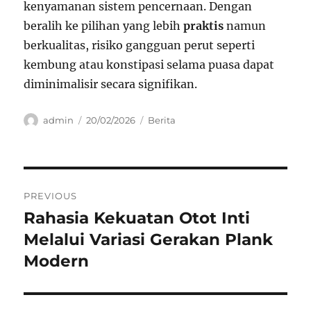
kenyamanan sistem pencernaan. Dengan
beralih ke pilihan yang lebih
praktis
namun
berkualitas, risiko gangguan perut seperti
kembung atau konstipasi selama puasa dapat
diminimalisir secara signifikan.
Author
Posted
Categories
admin
20/02/2026
Berita
on
Navigasi
PREVIOUS
pos
Rahasia Kekuatan Otot Inti
Previous
post:
Melalui Variasi Gerakan Plank
Modern