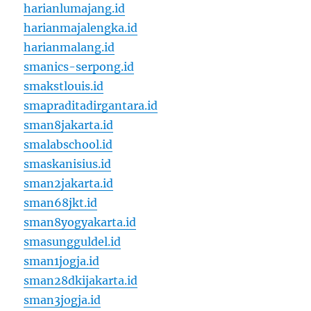
harianlumajang.id
harianmajalengka.id
harianmalang.id
smanics-serpong.id
smakstlouis.id
smapraditadirgantara.id
sman8jakarta.id
smalabschool.id
smaskanisius.id
sman2jakarta.id
sman68jkt.id
sman8yogyakarta.id
smasungguldel.id
sman1jogja.id
sman28dkijakarta.id
sman3jogja.id