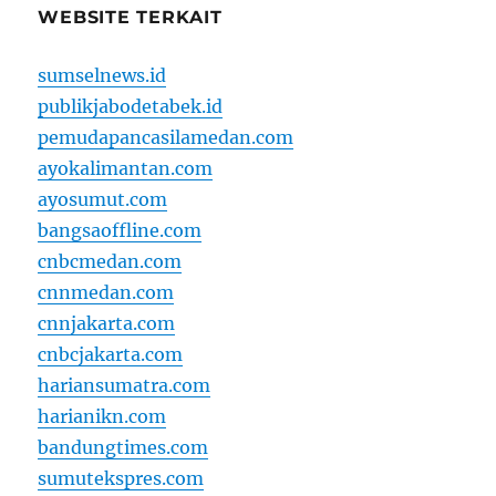
WEBSITE TERKAIT
sumselnews.id
publikjabodetabek.id
pemudapancasilamedan.com
ayokalimantan.com
ayosumut.com
bangsaoffline.com
cnbcmedan.com
cnnmedan.com
cnnjakarta.com
cnbcjakarta.com
hariansumatra.com
harianikn.com
bandungtimes.com
sumutekspres.com