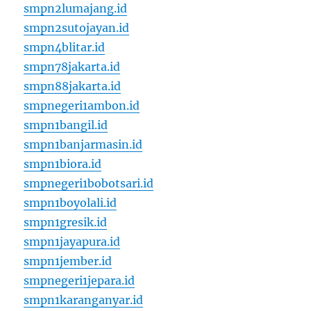
smpn2lumajang.id
smpn2sutojayan.id
smpn4blitar.id
smpn78jakarta.id
smpn88jakarta.id
smpnegeri1ambon.id
smpn1bangil.id
smpn1banjarmasin.id
smpn1biora.id
smpnegeri1bobotsari.id
smpn1boyolali.id
smpn1gresik.id
smpn1jayapura.id
smpn1jember.id
smpnegeri1jepara.id
smpn1karanganyar.id