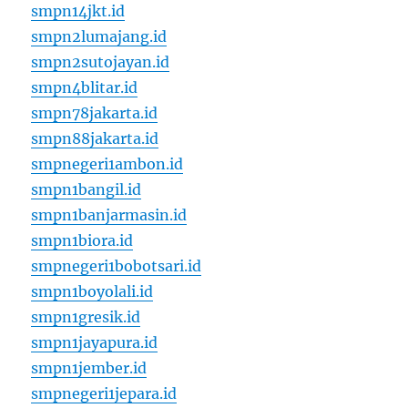
smpn14jkt.id
smpn2lumajang.id
smpn2sutojayan.id
smpn4blitar.id
smpn78jakarta.id
smpn88jakarta.id
smpnegeri1ambon.id
smpn1bangil.id
smpn1banjarmasin.id
smpn1biora.id
smpnegeri1bobotsari.id
smpn1boyolali.id
smpn1gresik.id
smpn1jayapura.id
smpn1jember.id
smpnegeri1jepara.id