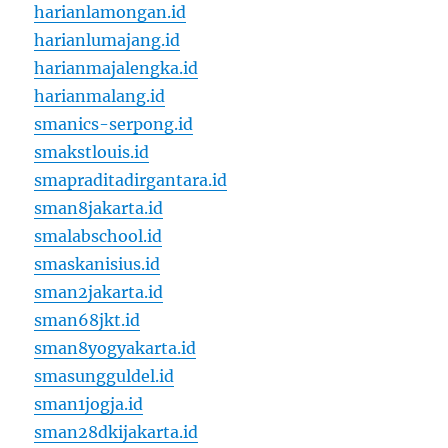
harianlamongan.id
harianlumajang.id
harianmajalengka.id
harianmalang.id
smanics-serpong.id
smakstlouis.id
smapraditadirgantara.id
sman8jakarta.id
smalabschool.id
smaskanisius.id
sman2jakarta.id
sman68jkt.id
sman8yogyakarta.id
smasungguldel.id
sman1jogja.id
sman28dkijakarta.id