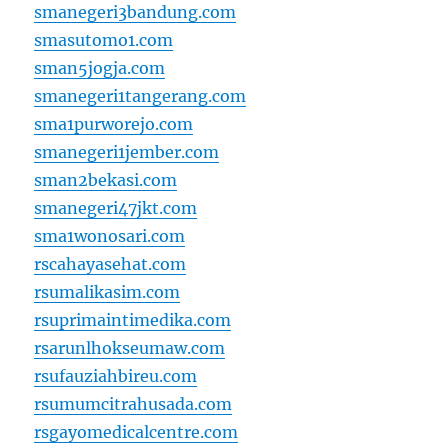
smanegeri3bandung.com
smasutomo1.com
sman5jogja.com
smanegeri1tangerang.com
sma1purworejo.com
smanegeri1jember.com
sman2bekasi.com
smanegeri47jkt.com
sma1wonosari.com
rscahayasehat.com
rsumalikasim.com
rsuprimaintimedika.com
rsarunlhokseumaw.com
rsufauziahbireu.com
rsumumcitrahusada.com
rsgayomedicalcentre.com