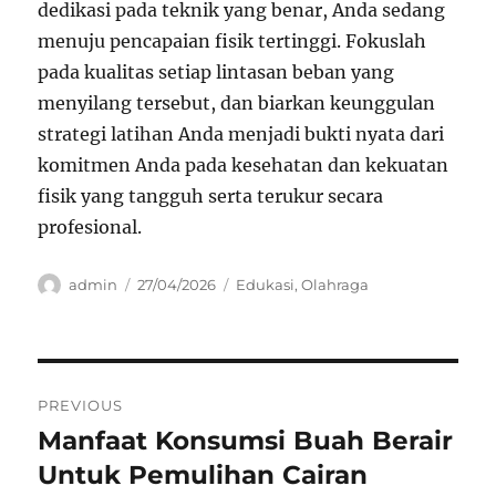
dedikasi pada teknik yang benar, Anda sedang
menuju pencapaian fisik tertinggi. Fokuslah
pada kualitas setiap lintasan beban yang
menyilang tersebut, dan biarkan keunggulan
strategi latihan Anda menjadi bukti nyata dari
komitmen Anda pada kesehatan dan kekuatan
fisik yang tangguh serta terukur secara
profesional.
Author
Posted
Categories
admin
27/04/2026
Edukasi
,
Olahraga
on
Navigasi
PREVIOUS
pos
Manfaat Konsumsi Buah Berair
Previous
post:
Untuk Pemulihan Cairan