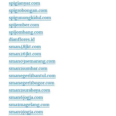
spigianyar.com
spigrobongan.com
spigunungkidul.com
spijember.com
spijombang.com
dianflores.id
sman48jkt.com
sman26jkt.com
sman03semarang.com
sman1sumbar.com
smanegeri1bantul.com
smanegeri1bogor.com
sman1surabaya.com
sman6jogja.com
sma1magelang.com
sman9jogja.com