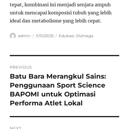
tepat, kombinasi ini menjadi senjata ampuh
untuk mencapai komposisi tubuh yang lebih
ideal dan metabolisme yang lebih cepat.
Author
Posted
Categories
admin
11/10/2025
Edukasi
,
Olahraga
on
Navigasi
PREVIOUS
pos
Batu Bara Merangkul Sains:
Previous
post:
Penggunaan Sport Science
BAPOMI untuk Optimasi
Performa Atlet Lokal
NEXT