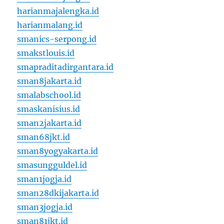
harianmajalengka.id
harianmalang.id
smanics-serpong.id
smakstlouis.id
smapraditadirgantara.id
sman8jakarta.id
smalabschool.id
smaskanisius.id
sman2jakarta.id
sman68jkt.id
sman8yogyakarta.id
smasungguldel.id
sman1jogja.id
sman28dkijakarta.id
sman3jogja.id
sman81jkt.id