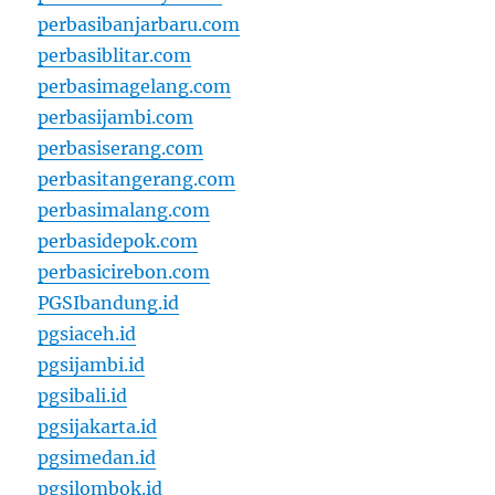
perbasibanjarbaru.com
perbasiblitar.com
perbasimagelang.com
perbasijambi.com
perbasiserang.com
perbasitangerang.com
perbasimalang.com
perbasidepok.com
perbasicirebon.com
PGSIbandung.id
pgsiaceh.id
pgsijambi.id
pgsibali.id
pgsijakarta.id
pgsimedan.id
pgsilombok.id