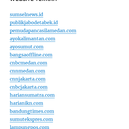
sumselnews.id
publikjabodetabek.id
pemudapancasilamedan.com
ayokalimantan.com
ayosumut.com
bangsaoffline.com
cnbcmedan.com
cnnmedan.com
cnnjakarta.com
cnbcjakarta.com
hariansumatra.com
harianikn.com
bandungtimes.com
sumutekspres.com
lampungpos.com