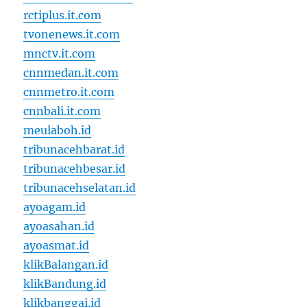
rctiplus.it.com
tvonenews.it.com
mnctv.it.com
cnnmedan.it.com
cnnmetro.it.com
cnnbali.it.com
meulaboh.id
tribunacehbarat.id
tribunacehbesar.id
tribunacehselatan.id
ayoagam.id
ayoasahan.id
ayoasmat.id
klikBalangan.id
klikBandung.id
klikbanggai.id