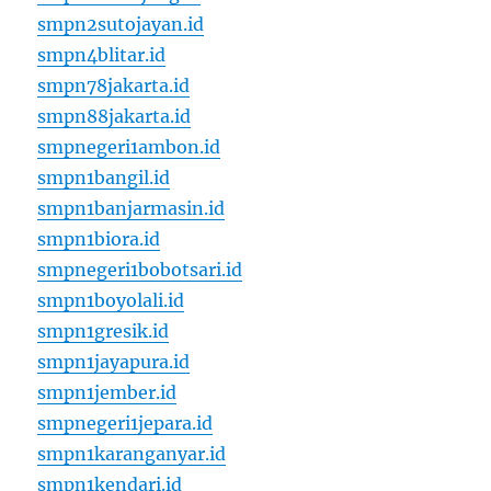
smpn2sutojayan.id
smpn4blitar.id
smpn78jakarta.id
smpn88jakarta.id
smpnegeri1ambon.id
smpn1bangil.id
smpn1banjarmasin.id
smpn1biora.id
smpnegeri1bobotsari.id
smpn1boyolali.id
smpn1gresik.id
smpn1jayapura.id
smpn1jember.id
smpnegeri1jepara.id
smpn1karanganyar.id
smpn1kendari.id