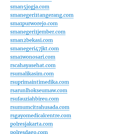
sman5jogja.com
smanegeri1tangerang.com
sma1purworejo.com
smanegeri1jember.com
sman2bekasi.com
smanegeri47jkt.com
sma1wonosari.com
rscahayasehat.com
rsumalikasim.com
rsuprimaintimedika.com
rsarunlhokseumaw.com
rsufauziahbireu.com
rsumumcitrahusada.com
rsgayomedicalcentre.com
polresjakarta.com
polresdago.com