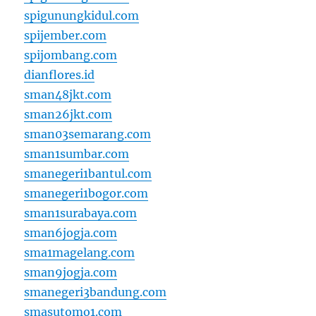
spigunungkidul.com
spijember.com
spijombang.com
dianflores.id
sman48jkt.com
sman26jkt.com
sman03semarang.com
sman1sumbar.com
smanegeri1bantul.com
smanegeri1bogor.com
sman1surabaya.com
sman6jogja.com
sma1magelang.com
sman9jogja.com
smanegeri3bandung.com
smasutomo1.com