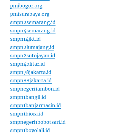
pmibogor.org
pmisurabaya.org
smpn2semarang.id
smpn4semarang.id
smpn14jkt.id
smpn2lumajang.id
smpn2sutojayan.id
smpn4blitar.id
smpn78jakarta.id
smpn88jakarta.id
smpnegeri1ambon.id
smpn1bangil.id
smpn1banjarmasin.id
smpn1biora.id
smpnegeri1bobotsari.id
smpn1boyolali.id