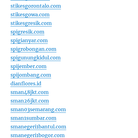
stikesgorontalo.com
stikesgowa.com
stikesgresik.com
spigresik.com
spigianyar.com
spigrobongan.com
spigunungkidul.com
spijember.com
spijombang.com
dianflores.id
sman48jkt.com
sman26jkt.com
sman03semarang.com
sman1sumbar.com
smanegeri1bantul.com
smanegeri1bogor.com