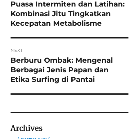
pos
Puasa Intermiten dan Latihan:
Previous
post:
Kombinasi Jitu Tingkatkan
Kecepatan Metabolisme
NEXT
Berburu Ombak: Mengenal
Next
post:
Berbagai Jenis Papan dan
Etika Surfing di Pantai
Archives