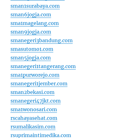
sman1surabaya.com
sman6jogja.com
sma1magelang.com
sman9jogja.com
smanegeri3bandung.com
smasutomo1.com
sman5jogja.com
smanegeri1tangerang.com
sma1purworejo.com
smanegeri1jember.com
sman2bekasi.com
smanegeri47jkt.com
sma1wonosari.com
rscahayasehat.com
rsumalikasim.com
rsuprimaintimedika.com