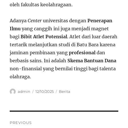
oleh fakultas keolahragaan.
Adanya
Center
universitas dengan
Penerapan
Ilmu
yang canggih ini juga menjadi magnet
bagi
Bibit Atlet Potensial
. Atlet dari luar daerah
tertarik melanjutkan studi di Batu Bara karena
jaminan pembinaan yang
profesional
dan
berbasis sains. Ini adalah
Skema Bantuan Dana
non-finansial yang bernilai tinggi bagi talenta
olahraga.
Author
Posted
Categories
admin
12/10/2025
Berita
on
Navigasi
PREVIOUS