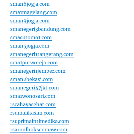
sman6jogja.com
sma1magelang.com
sman9jogja.com
smanegeri3bandung.com
smasutomo1.com
sman5jogja.com
smanegeri1tangerang.com
sma1purworejo.com
smanegeri1jember.com
sman2bekasi.com
smanegeri47jkt.com
sma1wonosari.com
rscahayasehat.com
rsumalikasim.com
rsuprimaintimedika.com
rsarunlhokseumaw.com