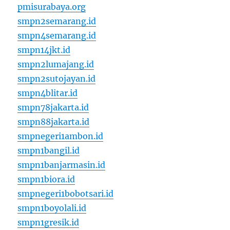
pmisurabaya.org
smpn2semarang.id
smpn4semarang.id
smpn14jkt.id
smpn2lumajang.id
smpn2sutojayan.id
smpn4blitar.id
smpn78jakarta.id
smpn88jakarta.id
smpnegeri1ambon.id
smpn1bangil.id
smpn1banjarmasin.id
smpn1biora.id
smpnegeri1bobotsari.id
smpn1boyolali.id
smpn1gresik.id