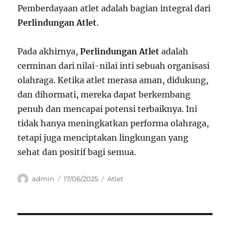
Pemberdayaan atlet adalah bagian integral dari
Perlindungan Atlet
.
Pada akhirnya,
Perlindungan Atlet
adalah
cerminan dari nilai-nilai inti sebuah organisasi
olahraga. Ketika atlet merasa aman, didukung,
dan dihormati, mereka dapat berkembang
penuh dan mencapai potensi terbaiknya. Ini
tidak hanya meningkatkan performa olahraga,
tetapi juga menciptakan lingkungan yang
sehat dan positif bagi semua.
Author
Posted
Categories
admin
17/06/2025
Atlet
on
Navigasi