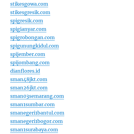
stikesgowa.com
stikesgresik.com
spigresik.com
spigianyar.com
spigrobongan.com
spigunungkidul.com
spijember.com
spijombang.com
dianflores.id
sman48jkt.com
sman26jkt.com
sman03semarang.com
sman1sumbar.com
smanegeri1bantul.com
smanegeri1bogor.com
sman1surabaya.com