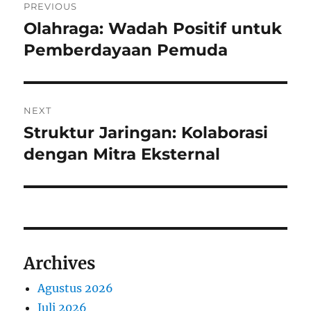
PREVIOUS
pos
Olahraga: Wadah Positif untuk
Previous
post:
Pemberdayaan Pemuda
NEXT
Struktur Jaringan: Kolaborasi
Next
post:
dengan Mitra Eksternal
Archives
Agustus 2026
Juli 2026