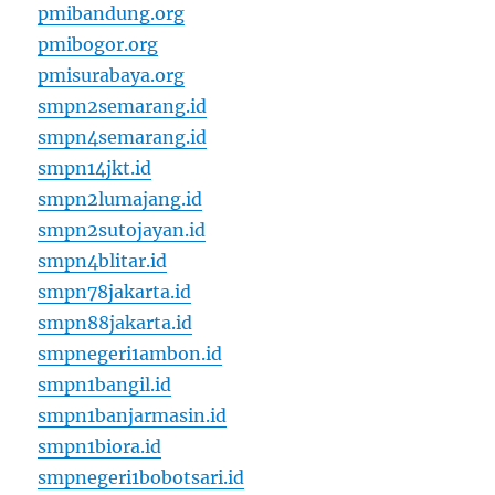
pmibandung.org
pmibogor.org
pmisurabaya.org
smpn2semarang.id
smpn4semarang.id
smpn14jkt.id
smpn2lumajang.id
smpn2sutojayan.id
smpn4blitar.id
smpn78jakarta.id
smpn88jakarta.id
smpnegeri1ambon.id
smpn1bangil.id
smpn1banjarmasin.id
smpn1biora.id
smpnegeri1bobotsari.id