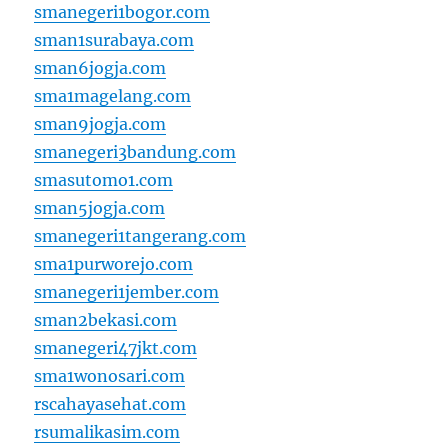
smanegeri1bogor.com
sman1surabaya.com
sman6jogja.com
sma1magelang.com
sman9jogja.com
smanegeri3bandung.com
smasutomo1.com
sman5jogja.com
smanegeri1tangerang.com
sma1purworejo.com
smanegeri1jember.com
sman2bekasi.com
smanegeri47jkt.com
sma1wonosari.com
rscahayasehat.com
rsumalikasim.com