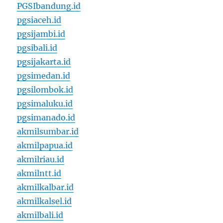
PGSIbandung.id
pgsiaceh.id
pgsijambi.id
pgsibali.id
pgsijakarta.id
pgsimedan.id
pgsilombok.id
pgsimaluku.id
pgsimanado.id
akmilsumbar.id
akmilpapua.id
akmilriau.id
akmilntt.id
akmilkalbar.id
akmilkalsel.id
akmilbali.id