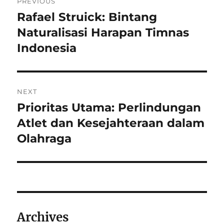
PREVIOUS
pos
Rafael Struick: Bintang
Previous
post:
Naturalisasi Harapan Timnas
Indonesia
NEXT
Prioritas Utama: Perlindungan
Next
post:
Atlet dan Kesejahteraan dalam
Olahraga
Archives