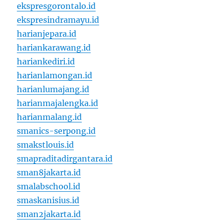
ekspresgorontalo.id
ekspresindramayu.id
harianjepara.id
hariankarawang.id
hariankediri.id
harianlamongan.id
harianlumajang.id
harianmajalengka.id
harianmalang.id
smanics-serpong.id
smakstlouis.id
smapraditadirgantara.id
sman8jakarta.id
smalabschool.id
smaskanisius.id
sman2jakarta.id