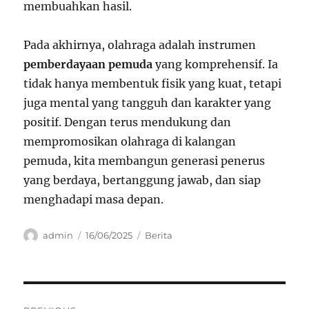
membuahkan hasil.
Pada akhirnya, olahraga adalah instrumen
pemberdayaan pemuda
yang komprehensif. Ia
tidak hanya membentuk fisik yang kuat, tetapi
juga mental yang tangguh dan karakter yang
positif. Dengan terus mendukung dan
mempromosikan olahraga di kalangan
pemuda, kita membangun generasi penerus
yang berdaya, bertanggung jawab, dan siap
menghadapi masa depan.
Author
Posted
Categories
admin
16/06/2025
Berita
on
Navigasi