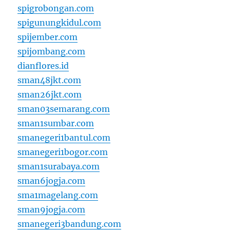
spigrobongan.com
spigunungkidul.com
spijember.com
spijombang.com
dianflores.id
sman48jkt.com
sman26jkt.com
sman03semarang.com
sman1sumbar.com
smanegeri1bantul.com
smanegeri1bogor.com
sman1surabaya.com
sman6jogja.com
sma1magelang.com
sman9jogja.com
smanegeri3bandung.com