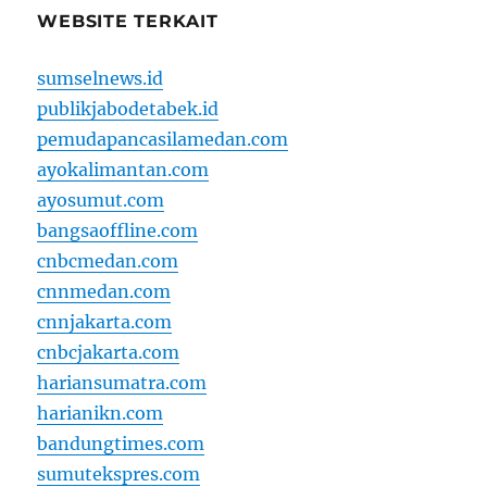
WEBSITE TERKAIT
sumselnews.id
publikjabodetabek.id
pemudapancasilamedan.com
ayokalimantan.com
ayosumut.com
bangsaoffline.com
cnbcmedan.com
cnnmedan.com
cnnjakarta.com
cnbcjakarta.com
hariansumatra.com
harianikn.com
bandungtimes.com
sumutekspres.com