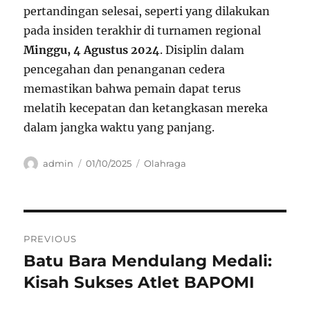
pertandingan selesai, seperti yang dilakukan
pada insiden terakhir di turnamen regional
Minggu, 4 Agustus 2024
. Disiplin dalam
pencegahan dan penanganan cedera
memastikan bahwa pemain dapat terus
melatih kecepatan dan ketangkasan mereka
dalam jangka waktu yang panjang.
Author
Posted
Categories
admin
01/10/2025
Olahraga
on
Navigasi
PREVIOUS
pos
Batu Bara Mendulang Medali:
Previous
post:
Kisah Sukses Atlet BAPOMI