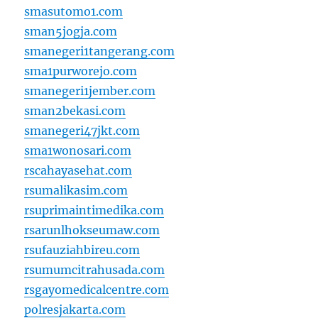
smasutomo1.com
sman5jogja.com
smanegeri1tangerang.com
sma1purworejo.com
smanegeri1jember.com
sman2bekasi.com
smanegeri47jkt.com
sma1wonosari.com
rscahayasehat.com
rsumalikasim.com
rsuprimaintimedika.com
rsarunlhokseumaw.com
rsufauziahbireu.com
rsumumcitrahusada.com
rsgayomedicalcentre.com
polresjakarta.com