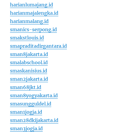
harianlumajang.id
harianmajalengka.id
harianmalang.id
smanics-serpong.id
smakstlouis.id
smapraditadirgantara.id
sman8jakarta.id
smalabschool.id
smaskanisius.id
sman2jakarta.id
sman68jkt.id
sman8yogyakarta.id
smasungguldel.id
sman1jogja.id
sman28dkijakarta.id
sman3jogja.id