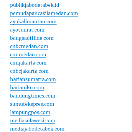
publikjabodetabek.id
pemudapancasilamedan.com
ayokalimantan.com
ayosumut.com
bangsaoffline.com
cnbcmedan.com
cnnmedan.com
cnnjakarta.com
cnbcjakarta.com
hariansumatra.com
harianikn.com
bandungtimes.com
sumutekspres.com
lampungpos.com
mediasulawesi.com
mediajabodetabek.com