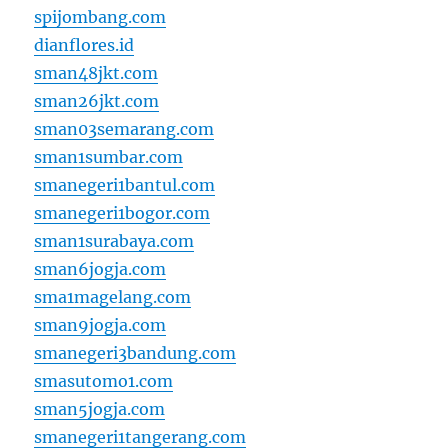
spijombang.com
dianflores.id
sman48jkt.com
sman26jkt.com
sman03semarang.com
sman1sumbar.com
smanegeri1bantul.com
smanegeri1bogor.com
sman1surabaya.com
sman6jogja.com
sma1magelang.com
sman9jogja.com
smanegeri3bandung.com
smasutomo1.com
sman5jogja.com
smanegeri1tangerang.com