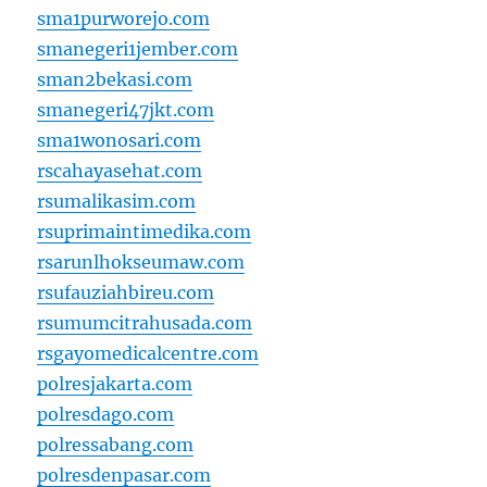
sma1purworejo.com
smanegeri1jember.com
sman2bekasi.com
smanegeri47jkt.com
sma1wonosari.com
rscahayasehat.com
rsumalikasim.com
rsuprimaintimedika.com
rsarunlhokseumaw.com
rsufauziahbireu.com
rsumumcitrahusada.com
rsgayomedicalcentre.com
polresjakarta.com
polresdago.com
polressabang.com
polresdenpasar.com