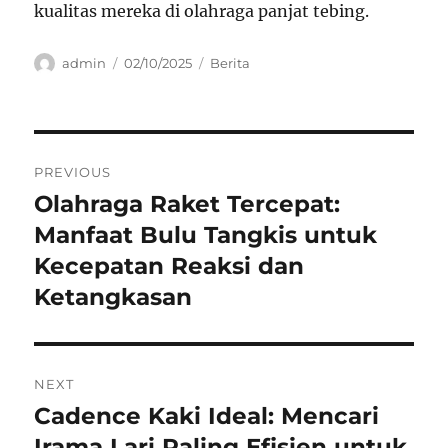
kualitas mereka di olahraga panjat tebing.
Author
Posted
Categories
admin
02/10/2025
Berita
on
Navigasi
PREVIOUS
pos
Olahraga Raket Tercepat:
Previous
post:
Manfaat Bulu Tangkis untuk
Kecepatan Reaksi dan
Ketangkasan
NEXT
Cadence Kaki Ideal: Mencari
Next
post:
Irama Lari Paling Efisien untuk