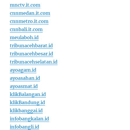
mnctv.it.com
cnnmedan.it.com
cnnmetro.it.com
cnnbali.it.com
meulaboh.id
tribunacehbarat.id
tribunacehbesar.id
tribunacehselatan.id
ayoagam.id
ayoasahan.id
ayoasmat.id
klikBalangan.id
klikBandung.id
klikbanggai.id
infobangkalan.id
infobangli.id