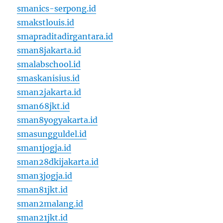
smanics-serpong.id
smakstlouis.id
smapraditadirgantara.id
sman8jakarta.id
smalabschool.id
smaskanisius.id
sman2jakarta.id
sman68jkt.id
sman8yogyakarta.id
smasungguldel.id
sman1jogja.id
sman28dkijakarta.id
sman3jogja.id
sman81jkt.id
sman2malang.id
sman21jkt.id