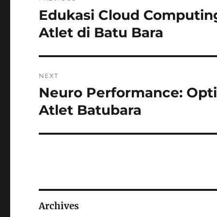
pos
Edukasi Cloud Computing:
Previous
post:
Atlet di Batu Bara
NEXT
Neuro Performance: Optim
Next
post:
Atlet Batubara
Archives