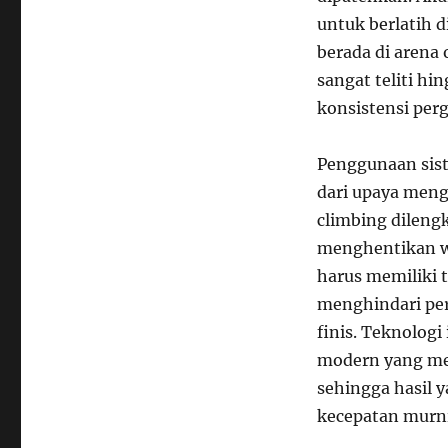
untuk berlatih 
berada di arena 
sangat teliti h
konsistensi per
Penggunaan sis
dari upaya meng
climbing dileng
menghentikan wak
harus memiliki t
menghindari per
finis. Teknologi
modern yang men
sehingga hasil 
kecepatan murni