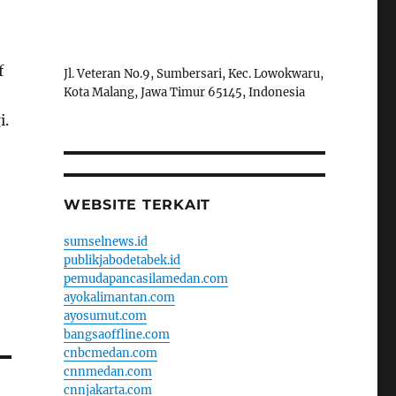
f
Jl. Veteran No.9, Sumbersari, Kec. Lowokwaru,
Kota Malang, Jawa Timur 65145, Indonesia
i.
WEBSITE TERKAIT
sumselnews.id
publikjabodetabek.id
pemudapancasilamedan.com
ayokalimantan.com
ayosumut.com
bangsaoffline.com
cnbcmedan.com
cnnmedan.com
cnnjakarta.com