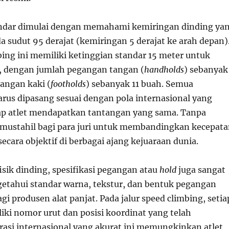
ndar dimulai dengan memahami kemiringan dinding ya
a sudut 95 derajat (kemiringan 5 derajat ke arah depan)
bing ini memiliki ketinggian standar 15 meter untuk
, dengan jumlah pegangan tangan (
handholds
) sebanyak
angan kaki (
footholds
) sebanyak 11 buah. Semua
rus dipasang sesuai dengan pola internasional yang
iap atlet mendapatkan tantangan yang sama. Tanpa
i, mustahil bagi para juri untuk membandingkan kecepat
ecara objektif di berbagai ajang kejuaraan dunia.
fisik dinding, spesifikasi pegangan atau
hold
juga sangat
etahui standar warna, tekstur, dan bentuk pegangan
agi produsen alat panjat. Pada jalur speed climbing, setia
ki nomor urut dan posisi koordinat yang telah
rasi internasional yang akurat ini memungkinkan atlet