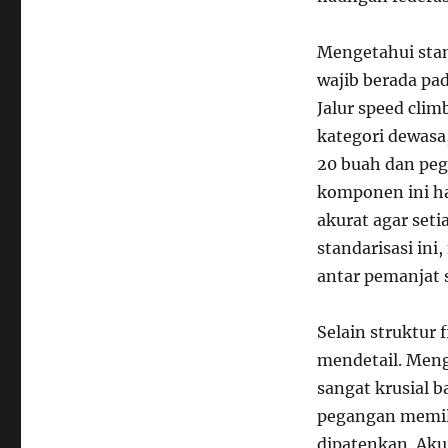
Mengetahui sta
wajib berada pad
Jalur speed clim
kategori dewasa
20 buah dan peg
komponen ini ha
akurat agar set
standarisasi in
antar pemanjat s
Selain struktur 
mendetail. Meng
sangat krusial b
pegangan memili
dipatenkan. Aku