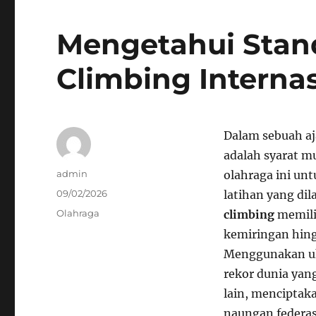
Mengetahui Stand
Climbing Interna
Dalam sebuah a
adalah syarat mu
Author
admin
olahraga ini un
Posted
09/02/2026
latihan yang di
on
Categories
Olahraga
climbing
memilik
kemiringan hing
Menggunakan u
rekor dunia yang
lain, menciptaka
naungan federas