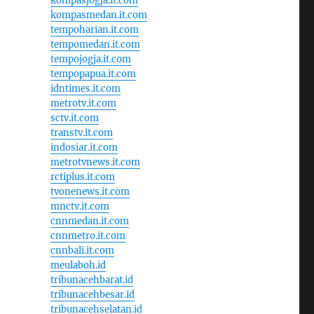
kompasjogja.it.com
kompasmedan.it.com
tempoharian.it.com
tempomedan.it.com
tempojogja.it.com
tempopapua.it.com
idntimes.it.com
metrotv.it.com
sctv.it.com
transtv.it.com
indosiar.it.com
metrotvnews.it.com
rctiplus.it.com
tvonenews.it.com
mnctv.it.com
cnnmedan.it.com
cnnmetro.it.com
cnnbali.it.com
meulaboh.id
tribunacehbarat.id
tribunacehbesar.id
tribunacehselatan.id