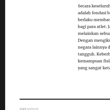
Secara keselur
adalah fondasi 
berlaku membant
bagi para atlet.
melainkan sebua
Dengan mengikut
negara lainnya 
tangguh. Keberh
kemampuan fisik
yang sangat ket
Navigasi
PREVIOUS