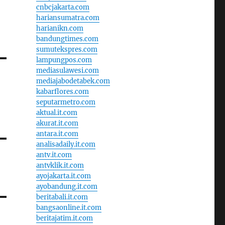
cnbcjakarta.com
hariansumatra.com
harianikn.com
bandungtimes.com
sumutekspres.com
lampungpos.com
mediasulawesi.com
mediajabodetabek.com
kabarflores.com
seputarmetro.com
aktual.it.com
akurat.it.com
antara.it.com
analisadaily.it.com
antv.it.com
antvklik.it.com
ayojakarta.it.com
ayobandung.it.com
beritabali.it.com
bangsaonline.it.com
beritajatim.it.com