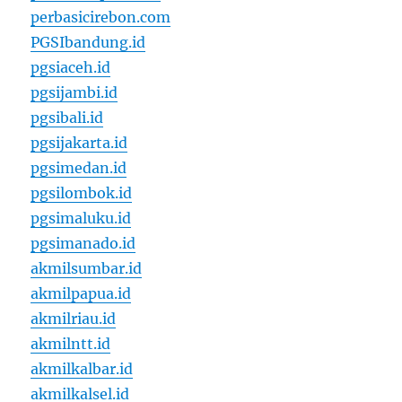
perbasicirebon.com
PGSIbandung.id
pgsiaceh.id
pgsijambi.id
pgsibali.id
pgsijakarta.id
pgsimedan.id
pgsilombok.id
pgsimaluku.id
pgsimanado.id
akmilsumbar.id
akmilpapua.id
akmilriau.id
akmilntt.id
akmilkalbar.id
akmilkalsel.id