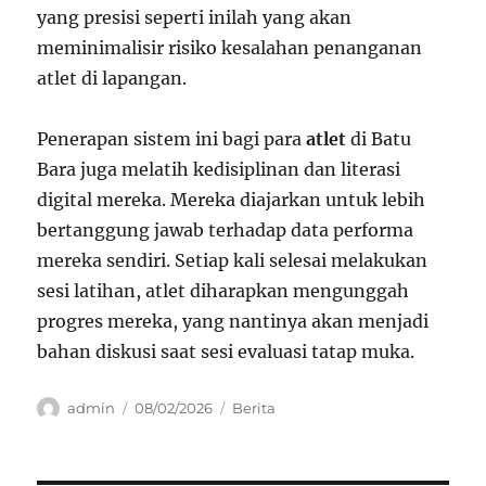
yang presisi seperti inilah yang akan
meminimalisir risiko kesalahan penanganan
atlet di lapangan.
Penerapan sistem ini bagi para
atlet
di Batu
Bara juga melatih kedisiplinan dan literasi
digital mereka. Mereka diajarkan untuk lebih
bertanggung jawab terhadap data performa
mereka sendiri. Setiap kali selesai melakukan
sesi latihan, atlet diharapkan mengunggah
progres mereka, yang nantinya akan menjadi
bahan diskusi saat sesi evaluasi tatap muka.
Author
Posted
Categories
admin
08/02/2026
Berita
on