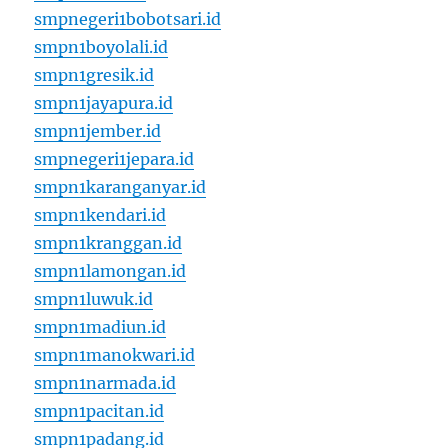
smpnegeri1bobotsari.id
smpn1boyolali.id
smpn1gresik.id
smpn1jayapura.id
smpn1jember.id
smpnegeri1jepara.id
smpn1karanganyar.id
smpn1kendari.id
smpn1kranggan.id
smpn1lamongan.id
smpn1luwuk.id
smpn1madiun.id
smpn1manokwari.id
smpn1narmada.id
smpn1pacitan.id
smpn1padang.id