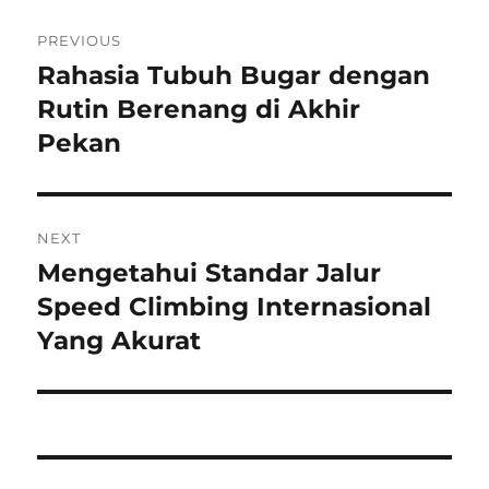
Navigasi
PREVIOUS
pos
Rahasia Tubuh Bugar dengan
Previous
post:
Rutin Berenang di Akhir
Pekan
NEXT
Mengetahui Standar Jalur
Next
post:
Speed Climbing Internasional
Yang Akurat