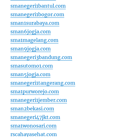
smanegeri1bantul.com
smanegeri1bogor.com
sman1surabaya.com
sman6jogja.com
sma1magelang.com
sman9jogja.com
smanegeri3bandung.com
smasutomo1.com
sman5jogja.com
smanegeri1tangerang.com
sma1purworejo.com
smanegeri1jember.com
sman2bekasi.com
smanegeri47jkt.com
sma1wonosari.com
rscahayasehat.com