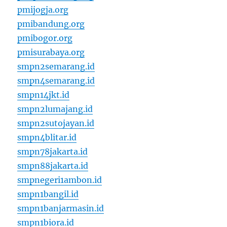
pmijogja.org
pmibandung.org
pmibogor.org
pmisurabaya.org
smpn2semarang.id
smpn4semarang.id
smpn14jkt.id
smpn2lumajang.id
smpn2sutojayan.id
smpn4blitar.id
smpn78jakarta.id
smpn88jakarta.id
smpnegeri1ambon.id
smpn1bangil.id
smpn1banjarmasin.id
smpn1biora.id