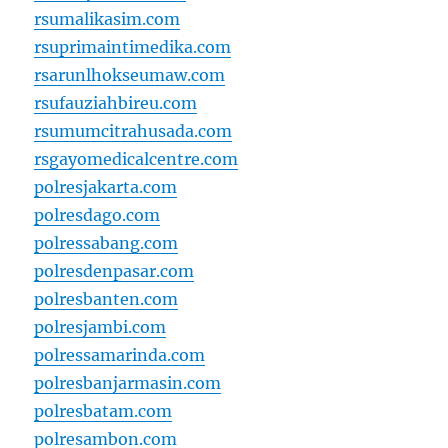
rsumalikasim.com
rsuprimaintimedika.com
rsarunlhokseumaw.com
rsufauziahbireu.com
rsumumcitrahusada.com
rsgayomedicalcentre.com
polresjakarta.com
polresdago.com
polressabang.com
polresdenpasar.com
polresbanten.com
polresjambi.com
polressamarinda.com
polresbanjarmasin.com
polresbatam.com
polresambon.com