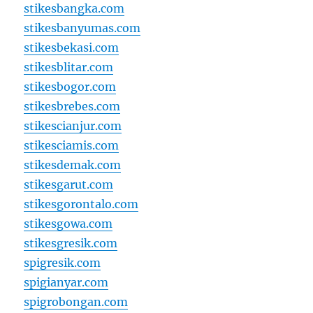
stikesbangka.com
stikesbanyumas.com
stikesbekasi.com
stikesblitar.com
stikesbogor.com
stikesbrebes.com
stikescianjur.com
stikesciamis.com
stikesdemak.com
stikesgarut.com
stikesgorontalo.com
stikesgowa.com
stikesgresik.com
spigresik.com
spigianyar.com
spigrobongan.com