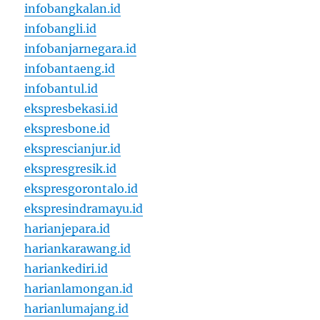
infobangkalan.id
infobangli.id
infobanjarnegara.id
infobantaeng.id
infobantul.id
ekspresbekasi.id
ekspresbone.id
eksprescianjur.id
ekspresgresik.id
ekspresgorontalo.id
ekspresindramayu.id
harianjepara.id
hariankarawang.id
hariankediri.id
harianlamongan.id
harianlumajang.id