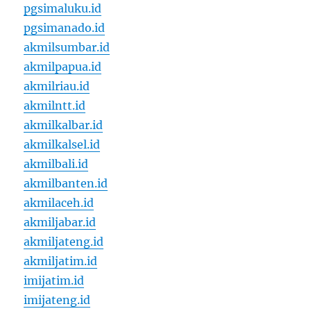
pgsimaluku.id
pgsimanado.id
akmilsumbar.id
akmilpapua.id
akmilriau.id
akmilntt.id
akmilkalbar.id
akmilkalsel.id
akmilbali.id
akmilbanten.id
akmilaceh.id
akmiljabar.id
akmiljateng.id
akmiljatim.id
imijatim.id
imijateng.id