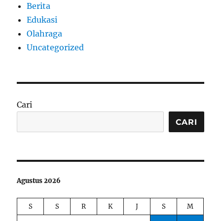
Berita
Edukasi
Olahraga
Uncategorized
Cari
CARI
Agustus 2026
S
S
R
K
J
S
M