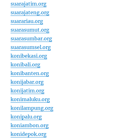
suarajatim.org
suarajateng.org
suarariau.org
suarasumut.org
suarasumbar.org
suarasumsel.org
konibekasi.org
konibali.org
konibanten.org
konijabar.org
konijatim.org
konimaluku.org
konilampung.org
konipalu.org
koniambon.org
konidepok.org