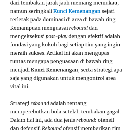
dari tembakan jarak jauh memang memukau,
namun seringkali
Kunci Kemenangan
sejati
terletak pada dominasi di area di bawah ring.
Kemampuan menguasai
rebound
dan
mengeksekusi
post-play
dengan efektif adalah
fondasi yang kokoh bagi setiap tim yang ingin
meraih sukses. Artikel ini akan mengupas
tuntas mengapa penguasaan di bawah ring
menjadi
Kunci Kemenangan
, serta strategi apa
saja yang digunakan untuk mengontrol area
vital ini.
Strategi
rebound
adalah tentang
memperebutkan bola setelah tembakan gagal.
Dalam hal ini, ada dua jenis
rebound
: ofensif
dan defensif.
Rebound
ofensif memberikan tim