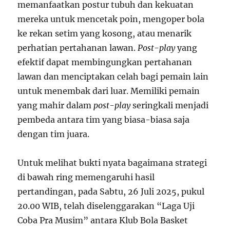
memanfaatkan postur tubuh dan kekuatan
mereka untuk mencetak poin, mengoper bola
ke rekan setim yang kosong, atau menarik
perhatian pertahanan lawan.
Post-play
yang
efektif dapat membingungkan pertahanan
lawan dan menciptakan celah bagi pemain lain
untuk menembak dari luar. Memiliki pemain
yang mahir dalam
post-play
seringkali menjadi
pembeda antara tim yang biasa-biasa saja
dengan tim juara.
Untuk melihat bukti nyata bagaimana strategi
di bawah ring memengaruhi hasil
pertandingan, pada Sabtu, 26 Juli 2025, pukul
20.00 WIB, telah diselenggarakan “Laga Uji
Coba Pra Musim” antara Klub Bola Basket