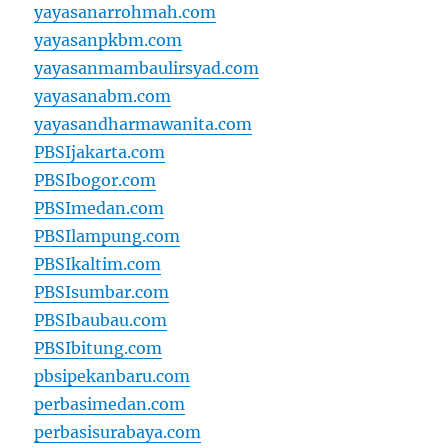
yayasanarrohmah.com
yayasanpkbm.com
yayasanmambaulirsyad.com
yayasanabm.com
yayasandharmawanita.com
PBSIjakarta.com
PBSIbogor.com
PBSImedan.com
PBSIlampung.com
PBSIkaltim.com
PBSIsumbar.com
PBSIbaubau.com
PBSIbitung.com
pbsipekanbaru.com
perbasimedan.com
perbasisurabaya.com