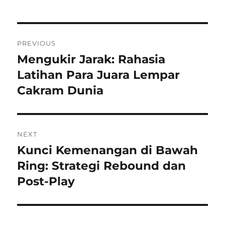
Navigasi
PREVIOUS
pos
Mengukir Jarak: Rahasia
Previous
post:
Latihan Para Juara Lempar
Cakram Dunia
NEXT
Kunci Kemenangan di Bawah
Next
post:
Ring: Strategi Rebound dan
Post-Play