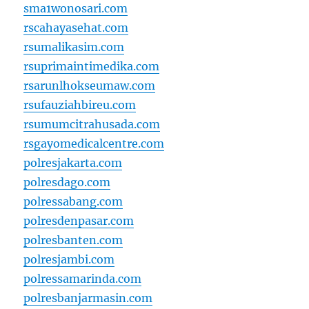
sma1wonosari.com
rscahayasehat.com
rsumalikasim.com
rsuprimaintimedika.com
rsarunlhokseumaw.com
rsufauziahbireu.com
rsumumcitrahusada.com
rsgayomedicalcentre.com
polresjakarta.com
polresdago.com
polressabang.com
polresdenpasar.com
polresbanten.com
polresjambi.com
polressamarinda.com
polresbanjarmasin.com