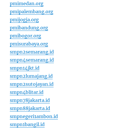
pmimedan.org
pmipalembang.org
pmijogja.org
pmibandung.org
pmibogor.org
pmisurabaya.org
smpn2semarang.id
smpn4semarang.id
smpn14jkt.id
smpn2lumajang.id
smpn2sutojayan.id
smpn4blitar.id
smpn78jakarta.id
smpn88jakarta.id
smpnegeri1ambon.id
smpn1bangil.id