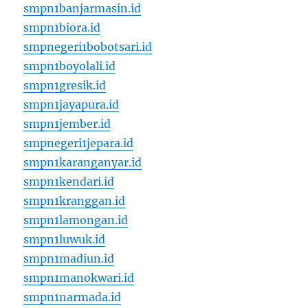
smpn1banjarmasin.id
smpn1biora.id
smpnegeri1bobotsari.id
smpn1boyolali.id
smpn1gresik.id
smpn1jayapura.id
smpn1jember.id
smpnegeri1jepara.id
smpn1karanganyar.id
smpn1kendari.id
smpn1kranggan.id
smpn1lamongan.id
smpn1luwuk.id
smpn1madiun.id
smpn1manokwari.id
smpn1narmada.id