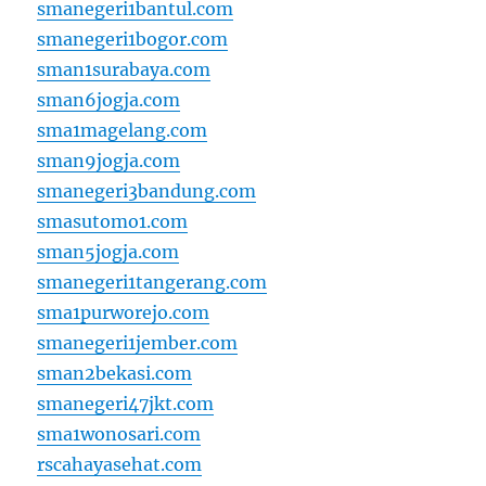
smanegeri1bantul.com
smanegeri1bogor.com
sman1surabaya.com
sman6jogja.com
sma1magelang.com
sman9jogja.com
smanegeri3bandung.com
smasutomo1.com
sman5jogja.com
smanegeri1tangerang.com
sma1purworejo.com
smanegeri1jember.com
sman2bekasi.com
smanegeri47jkt.com
sma1wonosari.com
rscahayasehat.com