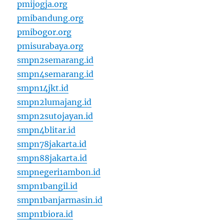
pmijogja.org
pmibandung.org
pmibogor.org
pmisurabaya.org
smpn2semarang.id
smpn4semarang.id
smpn14jkt.id
smpn2lumajang.id
smpn2sutojayan.id
smpn4blitar.id
smpn78jakarta.id
smpn88jakarta.id
smpnegeri1ambon.id
smpn1bangil.id
smpn1banjarmasin.id
smpn1biora.id