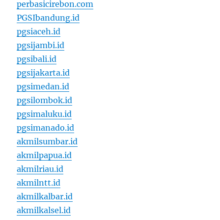
perbasicirebon.com
PGSIbandung.id
pgsiaceh.id
pgsijambi.id
pgsibali.id
pgsijakarta.id
pgsimedan.id
pgsilombok.id
pgsimaluku.id
pgsimanado.id
akmilsumbar.id
akmilpapua.id
akmilriau.id
akmilntt.id
akmilkalbar.id
akmilkalsel.id