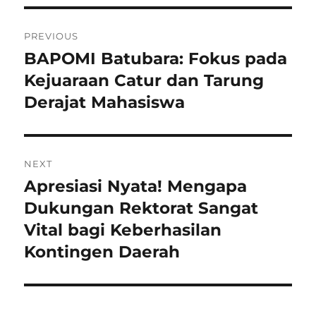
Navigasi
PREVIOUS
pos
BAPOMI Batubara: Fokus pada
Previous
post:
Kejuaraan Catur dan Tarung
Derajat Mahasiswa
NEXT
Apresiasi Nyata! Mengapa
Next
post:
Dukungan Rektorat Sangat
Vital bagi Keberhasilan
Kontingen Daerah