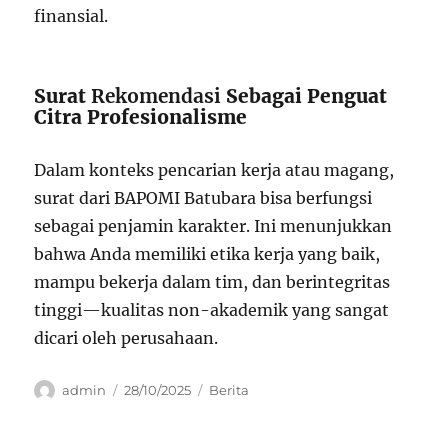
finansial.
Surat
Rekomendasi
Sebagai Penguat
Citra Profesionalisme
Dalam konteks pencarian kerja atau magang,
surat dari BAPOMI Batubara bisa berfungsi
sebagai penjamin karakter. Ini menunjukkan
bahwa Anda memiliki etika kerja yang baik,
mampu bekerja dalam tim, dan berintegritas
tinggi—kualitas non-akademik yang sangat
dicari oleh perusahaan.
Author
Posted
Categories
admin
28/10/2025
Berita
on