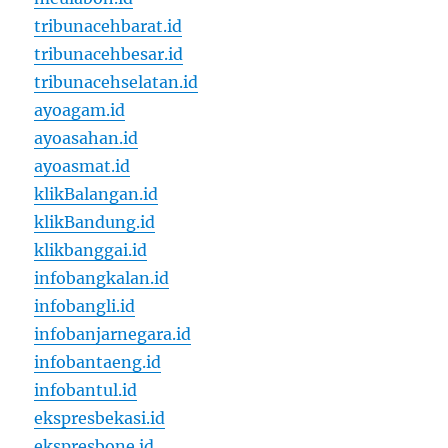
tribunacehbarat.id
tribunacehbesar.id
tribunacehselatan.id
ayoagam.id
ayoasahan.id
ayoasmat.id
klikBalangan.id
klikBandung.id
klikbanggai.id
infobangkalan.id
infobangli.id
infobanjarnegara.id
infobantaeng.id
infobantul.id
ekspresbekasi.id
ekspresbone.id