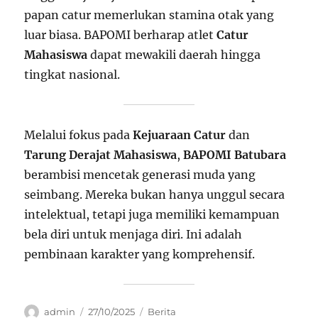
papan catur memerlukan stamina otak yang
luar biasa. BAPOMI berharap atlet
Catur
Mahasiswa
dapat mewakili daerah hingga
tingkat nasional.
Melalui fokus pada
Kejuaraan Catur
dan
Tarung Derajat Mahasiswa
,
BAPOMI Batubara
berambisi mencetak generasi muda yang
seimbang. Mereka bukan hanya unggul secara
intelektual, tetapi juga memiliki kemampuan
bela diri untuk menjaga diri. Ini adalah
pembinaan karakter yang komprehensif.
Author
Posted
Categories
admin
27/10/2025
Berita