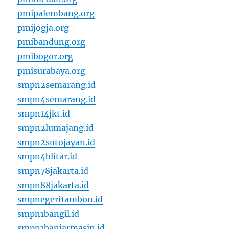
pmipalembang.org
pmijogja.org
pmibandung.org
pmibogor.org
pmisurabaya.org
smpn2semarang.id
smpn4semarang.id
smpn14jkt.id
smpn2lumajang.id
smpn2sutojayan.id
smpn4blitar.id
smpn78jakarta.id
smpn88jakarta.id
smpnegeri1ambon.id
smpn1bangil.id
smpn1banjarmasin.id