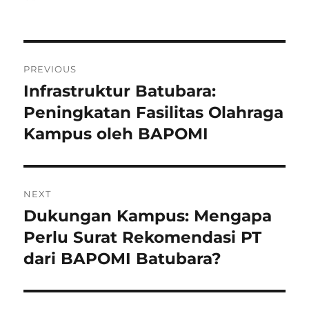
on
Navigasi
PREVIOUS
pos
Infrastruktur Batubara:
Previous
post:
Peningkatan Fasilitas Olahraga
Kampus oleh BAPOMI
NEXT
Dukungan Kampus: Mengapa
Next
post:
Perlu Surat Rekomendasi PT
dari BAPOMI Batubara?