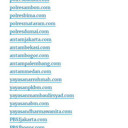
polresambon.com
polresbima.com
polresmataram.com
polresdumai.com
antamjakarta.com
antambekasi.com
antambogor.com
antampalembang.com
antammedan.com
yayasanarrohmah.com
yayasanpkbm.com
yayasanmambaulirsyad.com
yayasanabm.com
yayasandharmawanita.com
PBSIjakarta.com
PBSIbogor.com