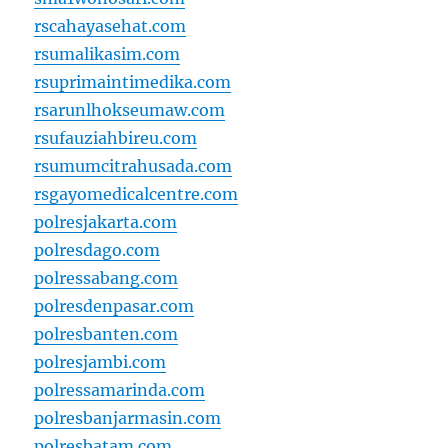
rscahayasehat.com
rsumalikasim.com
rsuprimaintimedika.com
rsarunlhokseumaw.com
rsufauziahbireu.com
rsumumcitrahusada.com
rsgayomedicalcentre.com
polresjakarta.com
polresdago.com
polressabang.com
polresdenpasar.com
polresbanten.com
polresjambi.com
polressamarinda.com
polresbanjarmasin.com
polresbatam.com