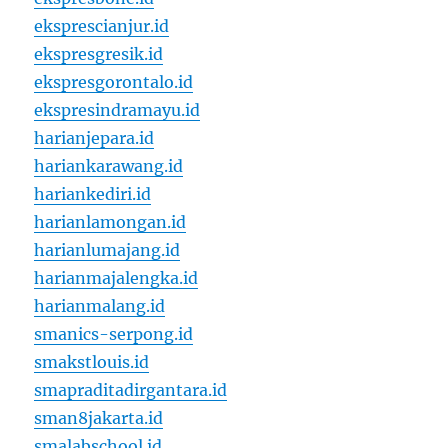
eksprescianjur.id
ekspresgresik.id
ekspresgorontalo.id
ekspresindramayu.id
harianjepara.id
hariankarawang.id
hariankediri.id
harianlamongan.id
harianlumajang.id
harianmajalengka.id
harianmalang.id
smanics-serpong.id
smakstlouis.id
smapraditadirgantara.id
sman8jakarta.id
smalabschool.id