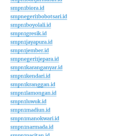
smpn1biora.id
smpnegeri1bobotsari.id
smpn1boyolali.id
smpn1gresik.id
smpn1jayapura.id
smpn1jember.id
smpnegeri1jepara.id
smpn1karanganyar.id
smpn1kendari.id
smpn1kranggan.id
smpn1lamongan.id
smpn1luwuk.id
smpn1madiun.id
smpn1manokwari.id
smpn1narmada.id
smpn1pacitan.id