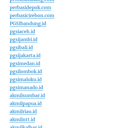
perbasidepok.com
perbasicirebon.com
PGSIbandung.id
pgsiaceh.id
pgsijambi.id
pgsibali.id
pgsijakarta.id
pgsimedan.id
pgsilombok.id
pgsimaluku.id
pgsimanado.id
akmilsumbar.id
akmilpapua.id
akmilriau.id
akmilntt.id
akmilkalbar.id