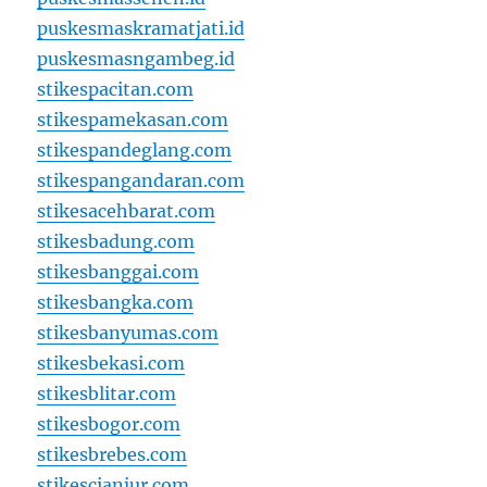
puskesmaskramatjati.id
puskesmasngambeg.id
stikespacitan.com
stikespamekasan.com
stikespandeglang.com
stikespangandaran.com
stikesacehbarat.com
stikesbadung.com
stikesbanggai.com
stikesbangka.com
stikesbanyumas.com
stikesbekasi.com
stikesblitar.com
stikesbogor.com
stikesbrebes.com
stikescianjur.com