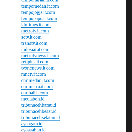
tempoharian.it.com
tempomedan.it.com
tempojogja.it.com
tempopapua.it.com
idntimes.it.com
metrotv.it.com
sctv.it.com
transtv.it.com
indosiar.it.com
metrotvnews.it.com
rctiplus.it.com
tvonenews.it.com
mnctv.it.com
cnnmedan.it.com
cnnmetro.it.com
cnnbali.it.com
meulaboh.id
tribunacehbarat.id
tribunacehbesar.id
tribunacehselatan.id
ayoagam.id
ayoasahan.id