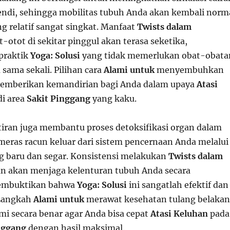
endi, sehingga mobilitas tubuh Anda akan kembali norm
g relatif sangat singkat. Manfaat
Twists dalam
-otot di sekitar pinggul akan terasa seketika,
praktik
Yoga: Solusi
yang tidak memerlukan obat-obata
sama sekali. Pilihan cara
Alami untuk
menyembuhkan
i memberikan kemandirian bagi Anda dalam upaya
Atasi
di area
Sakit Pinggang
yang kaku.
ran juga membantu proses detoksifikasi organ dalam
eras racun keluar dari sistem pencernaan Anda melalui
ng baru dan segar. Konsistensi melakukan
Twists dalam
ihan akan menjaga kelenturan tubuh Anda secara
membuktikan bahwa
Yoga: Solusi
ini sangatlah efektif dan
Langkah
Alami untuk
merawat kesehatan tulang belaka
mi secara benar agar Anda bisa cepat
Atasi Keluhan
pada
nggang
dengan hasil maksimal.