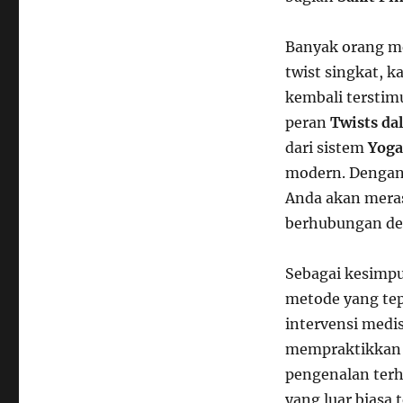
Banyak orang me
twist singkat, k
kembali terstim
peran
Twists da
dari sistem
Yoga
modern. Dengan
Anda akan meras
berhubungan d
Sebagai kesimpu
metode yang tep
intervensi medis
mempraktikkan
pengenalan ter
yang luar biasa 