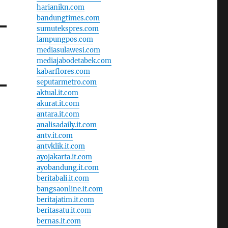
harianikn.com
bandungtimes.com
sumutekspres.com
lampungpos.com
mediasulawesi.com
mediajabodetabek.com
kabarflores.com
seputarmetro.com
aktual.it.com
akurat.it.com
antara.it.com
analisadaily.it.com
antv.it.com
antvklik.it.com
ayojakarta.it.com
ayobandung.it.com
beritabali.it.com
bangsaonline.it.com
beritajatim.it.com
beritasatu.it.com
bernas.it.com