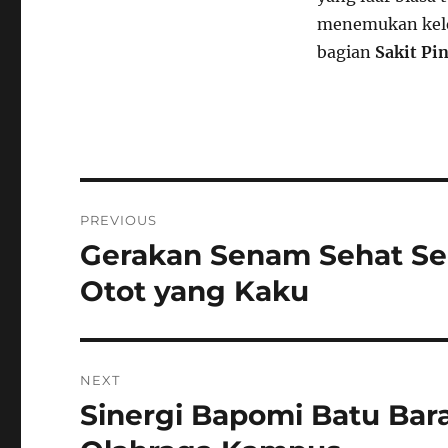
menemukan kel
bagian
Sakit Pi
Navigasi
PREVIOUS
pos
Gerakan Senam Sehat S
Previous
post:
Otot yang Kaku
NEXT
Sinergi Bapomi Batu Bara
Next
post: