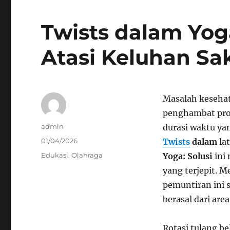
Twists dalam Yog
Atasi Keluhan Sa
Masalah kesehat
penghambat prod
Author
admin
durasi waktu ya
Posted
01/04/2026
Twists
dalam
lat
on
Categories
Edukasi
,
Olahraga
Yoga: Solusi
ini
yang terjepit. 
pemuntiran ini
berasal dari are
Rotasi tulang be