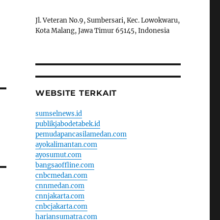
Jl. Veteran No.9, Sumbersari, Kec. Lowokwaru,
Kota Malang, Jawa Timur 65145, Indonesia
WEBSITE TERKAIT
sumselnews.id
publikjabodetabek.id
pemudapancasilamedan.com
ayokalimantan.com
ayosumut.com
bangsaoffline.com
cnbcmedan.com
cnnmedan.com
cnnjakarta.com
cnbcjakarta.com
hariansumatra.com