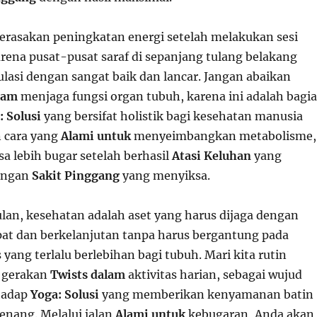
rasakan peningkatan energi setelah melakukan sesi
arena pusat-pusat saraf di sepanjang tulang belakang
ulasi dengan sangat baik dan lancar. Jangan abaikan
lam
menjaga fungsi organ tubuh, karena ini adalah bagi
: Solusi
yang bersifat holistik bagi kesehatan manusia
 cara yang
Alami untuk
menyeimbangkan metabolisme,
a lebih bugar setelah berhasil
Atasi Keluhan
yang
engan
Sakit Pinggang
yang menyiksa.
lan, kesehatan adalah aset yang harus dijaga dengan
at dan berkelanjutan tanpa harus bergantung pada
 yang terlalu berlebihan bagi tubuh. Mari kita rutin
 gerakan
Twists dalam
aktivitas harian, sebagai wujud
hadap
Yoga: Solusi
yang memberikan kenyamanan batin
tenang. Melalui jalan
Alami untuk
kebugaran, Anda akan