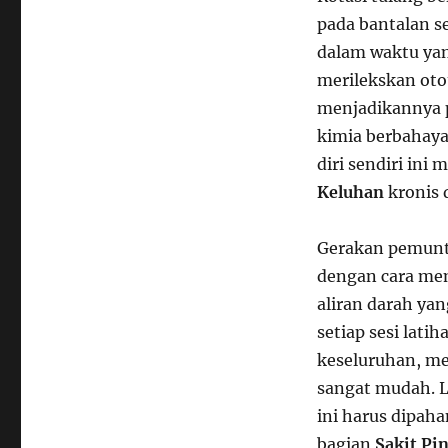
pada bantalan s
dalam waktu yan
merilekskan otot
menjadikannya 
kimia berbahaya 
diri sendiri in
Keluhan
kronis 
Gerakan pemunti
dengan cara mem
aliran darah ya
setiap sesi lat
keseluruhan, 
sangat mudah. 
ini harus dipaha
bagian
Sakit Pi