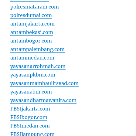
polresmataram.com
polresdumai.com
antamjakarta.com
antambekasi.com
antambogor.com
antampalembang.com
antammedan.com
yayasanarrohmah.com
yayasanpkbm.com
yayasanmambaulirsyad.com
yayasanabm.com
yayasandharmawanita.com
PBSIjakarta.com
PBSIbogor.com
PBSImedan.com
PBSIlampung.com