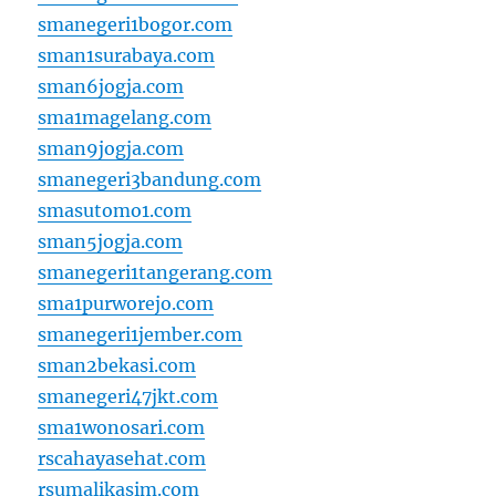
smanegeri1bogor.com
sman1surabaya.com
sman6jogja.com
sma1magelang.com
sman9jogja.com
smanegeri3bandung.com
smasutomo1.com
sman5jogja.com
smanegeri1tangerang.com
sma1purworejo.com
smanegeri1jember.com
sman2bekasi.com
smanegeri47jkt.com
sma1wonosari.com
rscahayasehat.com
rsumalikasim.com