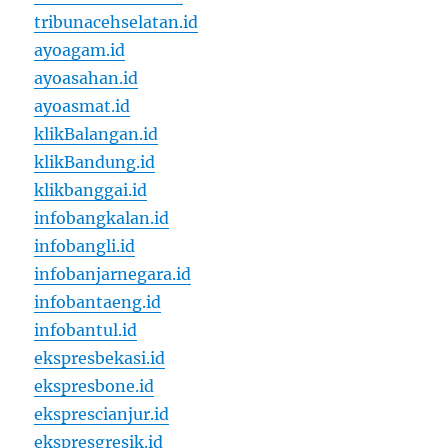
tribunacehselatan.id
ayoagam.id
ayoasahan.id
ayoasmat.id
klikBalangan.id
klikBandung.id
klikbanggai.id
infobangkalan.id
infobangli.id
infobanjarnegara.id
infobantaeng.id
infobantul.id
ekspresbekasi.id
ekspresbone.id
eksprescianjur.id
ekspresgresik.id