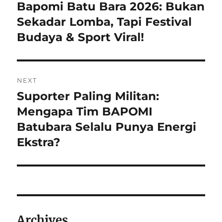
pos
Bapomi Batu Bara 2026: Bukan
Previous
post:
Sekadar Lomba, Tapi Festival
Budaya & Sport Viral!
NEXT
Suporter Paling Militan:
Next
post:
Mengapa Tim BAPOMI
Batubara Selalu Punya Energi
Ekstra?
Archives