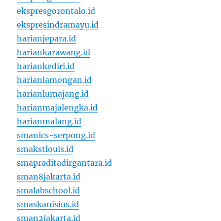
ekspresgorontalo.id
ekspresindramayu.id
harianjepara.id
hariankarawang.id
hariankediri.id
harianlamongan.id
harianlumajang.id
harianmajalengka.id
harianmalang.id
smanics-serpong.id
smakstlouis.id
smapraditadirgantara.id
sman8jakarta.id
smalabschool.id
smaskanisius.id
sman2jakarta.id