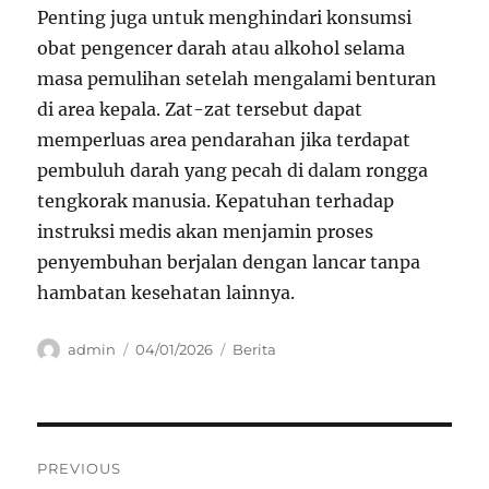
Penting juga untuk menghindari konsumsi
obat pengencer darah atau alkohol selama
masa pemulihan setelah mengalami benturan
di area kepala. Zat-zat tersebut dapat
memperluas area pendarahan jika terdapat
pembuluh darah yang pecah di dalam rongga
tengkorak manusia. Kepatuhan terhadap
instruksi medis akan menjamin proses
penyembuhan berjalan dengan lancar tanpa
hambatan kesehatan lainnya.
Author
Posted
Categories
admin
04/01/2026
Berita
on
Navigasi
PREVIOUS