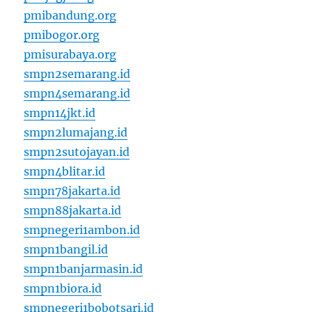
pmibandung.org
pmibogor.org
pmisurabaya.org
smpn2semarang.id
smpn4semarang.id
smpn14jkt.id
smpn2lumajang.id
smpn2sutojayan.id
smpn4blitar.id
smpn78jakarta.id
smpn88jakarta.id
smpnegeri1ambon.id
smpn1bangil.id
smpn1banjarmasin.id
smpn1biora.id
smpnegeri1bobotsari.id