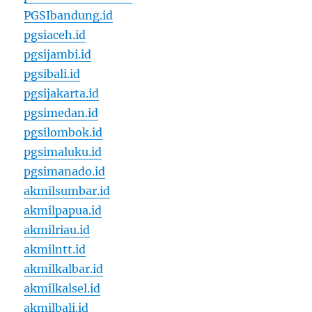
PGSIbandung.id
pgsiaceh.id
pgsijambi.id
pgsibali.id
pgsijakarta.id
pgsimedan.id
pgsilombok.id
pgsimaluku.id
pgsimanado.id
akmilsumbar.id
akmilpapua.id
akmilriau.id
akmilntt.id
akmilkalbar.id
akmilkalsel.id
akmilbali.id