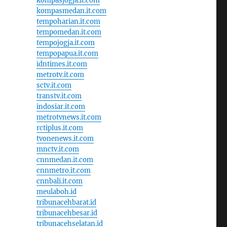
kompasjogja.it.com
kompasmedan.it.com
tempoharian.it.com
tempomedan.it.com
tempojogja.it.com
tempopapua.it.com
idntimes.it.com
metrotv.it.com
sctv.it.com
transtv.it.com
indosiar.it.com
metrotvnews.it.com
rctiplus.it.com
tvonenews.it.com
mnctv.it.com
cnnmedan.it.com
cnnmetro.it.com
cnnbali.it.com
meulaboh.id
tribunacehbarat.id
tribunacehbesar.id
tribunacehselatan.id