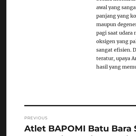
awal yang sang
panjang yang ko
maupun degener
pagi saat udara
oksigen yang pal
sangat efisien.
teratur, upaya 
hasil yang mem
Navigasi
PREVIOUS
pos
Atlet BAPOMI Batu Bara 
Previous
post: