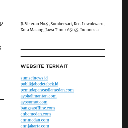
ap
Jl. Veteran No.9, Sumbersari, Kec. Lowokwaru,
Kota Malang, Jawa Timur 65145, Indonesia
g
WEBSITE TERKAIT
sumselnews.id
publikjabodetabek.id
pemudapancasilamedan.com
ayokalimantan.com
ayosumut.com
bangsaoffline.com
cnbcmedan.com
cnnmedan.com
cnnjakarta.com