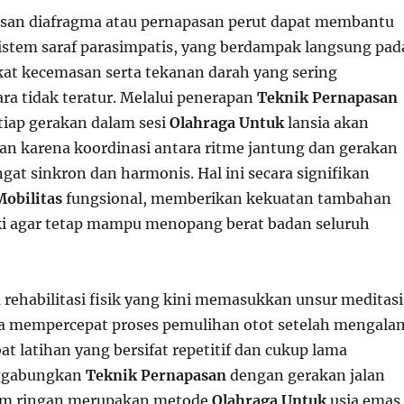
san diafragma atau pernapasan perut dapat membantu
tem saraf parasimpatis, yang berdampak langsung pad
at kecemasan serta tekanan darah yang sering
ara tidak teratur. Melalui penerapan
Teknik Pernapasan
etiap gerakan dalam sesi
Olahraga Untuk
lansia akan
gan karena koordinasi antara ritme jantung dan gerakan
gat sinkron dan harmonis. Hal ini secara signifikan
obilitas
fungsional, memberikan kekuatan tambahan
ki agar tetap mampu menopang berat badan seluruh
rehabilitasi fisik yang kini memasukkan unsur meditasi
a mempercepat proses pemulihan otot setelah mengala
t latihan yang bersifat repetitif dan cukup lama
nggabungkan
Teknik Pernapasan
dengan gerakan jalan
nam ringan merupakan metode
Olahraga Untuk
usia emas