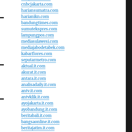
cnbcjakarta.com
hariansumatra.com
harianikn.com
bandungtimes.com
sumutekspres.com
lampungpos.com
mediasulawesi.com
mediajabodetabek.com
kabarflores.com
seputarmetro.com
aktual.it.com
akurat.it.com
antara.it.com
analisadaily.it.com
antv.it.com
antvklik.it.com
ayojakarta.it.com
ayobandung.it.com
beritabali.it.com
bangsaonline.it.com
beritajatim.it.com