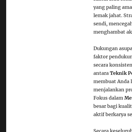
yang paling am
lemak jahat. Str
sendi, mencegah
menghambat akt
Dukungan asupan
faktor pendukun
secara konsiste
antara
Teknik P
membuat Anda le
menjalankan p
Fokus dalam
Me
besar bagi kual
aktif berkarya 
Secara keseluru