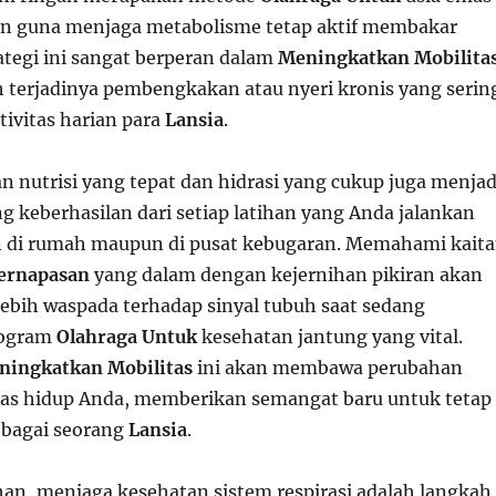
an guna menjaga metabolisme tetap aktif membakar
ategi ini sangat berperan dalam
Meningkatkan Mobilita
 terjadinya pembengkakan atau nyeri kronis yang serin
ivitas harian para
Lansia
.
 nutrisi yang tepat dan hidrasi yang cukup juga menjad
g keberhasilan dari setiap latihan yang Anda jalankan
n di rumah maupun di pusat kebugaran. Memahami kait
ernapasan
yang dalam dengan kejernihan pikiran akan
bih waspada terhadap sinyal tubuh saat sedang
rogram
Olahraga Untuk
kesehatan jantung yang vital.
ningkatkan Mobilitas
ini akan membawa perubahan
itas hidup Anda, memberikan semangat baru untuk tetap
sebagai seorang
Lansia
.
han, menjaga kesehatan sistem respirasi adalah langkah