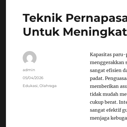
Teknik Pernapas
Untuk Meningkatk
Kapasitas paru
menggerakkan se
Author
admin
sangat efisien 
Posted
05/04/2026
padat. Penguas
on
Categories
Edukasi
,
Olahraga
memberikan asup
tidak mudah mer
cukup berat. In
sangat efektif 
menjaga kebugar