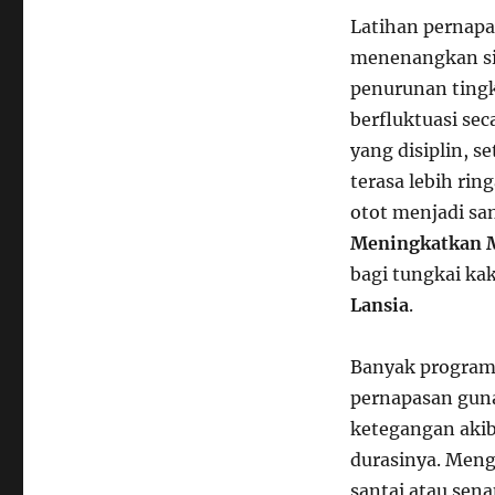
Latihan pernapa
menenangkan sis
penurunan tingk
berfluktuasi sec
yang disiplin, s
terasa lebih rin
otot menjadi san
Meningkatkan M
bagi tungkai ka
Lansia
.
Banyak program 
pernapasan gun
ketegangan akiba
durasinya. Me
santai atau se