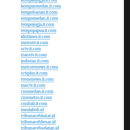
kompasjogja.it.com
kompasmedan.it.com
tempoharian.it.com
tempomedan.it.com
tempojogja.it.com
tempopapua.it.com
idntimes.it.com
metrotv.it.com
sctv.it.com
transtv.it.com
indosiar.it.com
metrotvnews.it.com
rctiplus.it.com
tvonenews.it.com
mnctv.it.com
cnnmedan.it.com
cnnmetro.it.com
cnnbali.it.com
meulaboh.id
tribunacehbarat.id
tribunacehbesar.id
tribunacehselatan.id