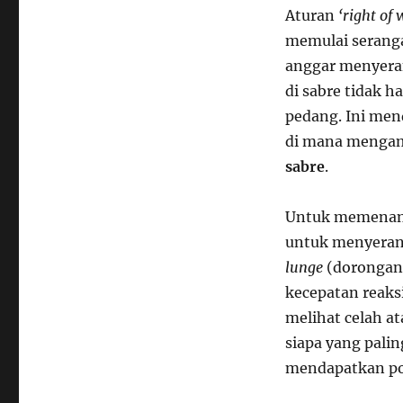
Aturan
‘right of 
memulai seranga
anggar menyeran
di sabre tidak h
pedang. Ini men
di mana mengamb
sabre
.
Untuk memena
untuk menyerang
lunge
(dorongan
kecepatan reaks
melihat celah a
siapa yang pali
mendapatkan po