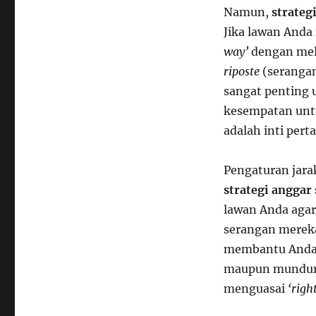
Namun,
strateg
Jika lawan And
way’
dengan me
riposte
(serangan
sangat penting
kesempatan untu
adalah inti per
Pengaturan jara
strategi anggar
lawan Anda agar
serangan mereka
membantu Anda 
maupun mundur s
menguasai
‘righ