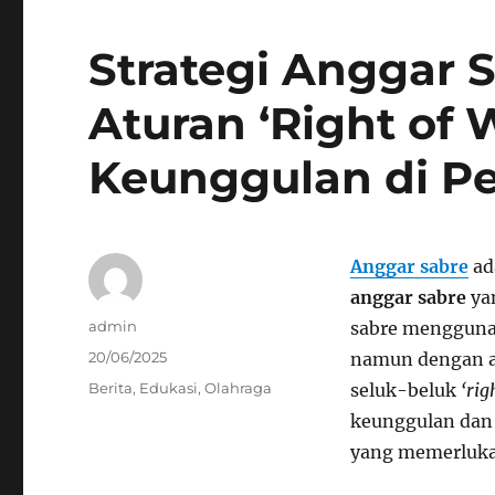
Strategi Anggar
Aturan ‘Right of 
Keunggulan di P
Anggar sabre
ad
anggar sabre
yan
Author
admin
sabre mengguna
Posted
20/06/2025
namun dengan a
on
Categories
Berita
,
Edukasi
,
Olahraga
seluk-beluk
‘rig
keunggulan dan 
yang memerlukan 