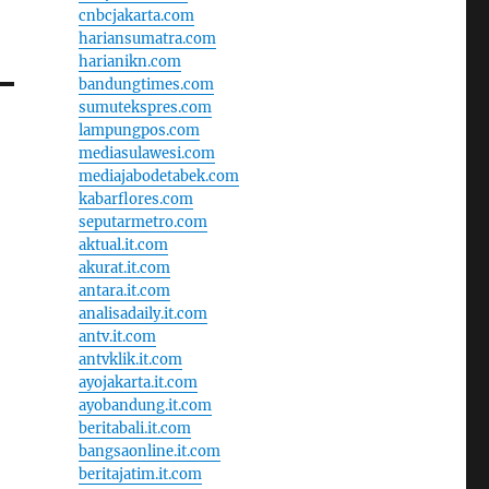
cnbcjakarta.com
hariansumatra.com
harianikn.com
bandungtimes.com
sumutekspres.com
lampungpos.com
mediasulawesi.com
mediajabodetabek.com
kabarflores.com
seputarmetro.com
aktual.it.com
akurat.it.com
antara.it.com
analisadaily.it.com
antv.it.com
antvklik.it.com
ayojakarta.it.com
ayobandung.it.com
beritabali.it.com
bangsaonline.it.com
beritajatim.it.com