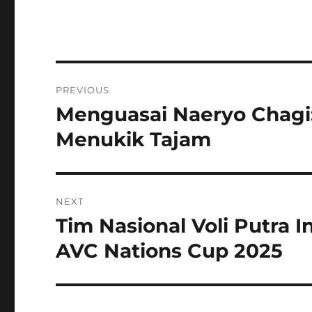
Navigasi
PREVIOUS
pos
Menguasai Naeryo Chagi
Previous
post:
Menukik Tajam
NEXT
Tim Nasional Voli Putra 
Next
post:
AVC Nations Cup 2025