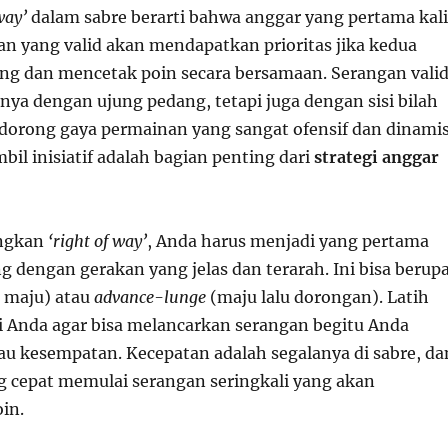
way’
dalam sabre berarti bahwa anggar yang pertama kali
n yang valid akan mendapatkan prioritas jika kedua
g dan mencetak poin secara bersamaan. Serangan vali
anya dengan ujung pedang, tetapi juga dengan sisi bilah
dorong gaya permainan yang sangat ofensif dan dinamis
il inisiatif adalah bagian penting dari
strategi anggar
ngkan
‘right of way’
, Anda harus menjadi yang pertama
 dengan gerakan yang jelas dan terarah. Ini bisa berup
 maju) atau
advance-lunge
(maju lalu dorongan). Latih
i Anda agar bisa melancarkan serangan begitu Anda
tau kesempatan. Kecepatan adalah segalanya di sabre, da
ng cepat memulai serangan seringkali yang akan
in.