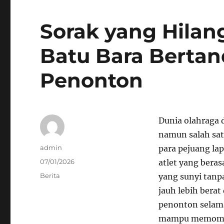
Sorak yang Hilan
Batu Bara Bertan
Penonton
Dunia olahraga 
namun salah sa
Author
admin
para pejuang l
Posted
07/01/2026
atlet yang beras
on
Categories
Berita
yang sunyi tanp
jauh lebih berat
penonton selama
mampu memompa 