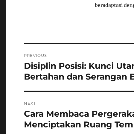
beradaptasi den
Navigasi
PREVIOUS
pos
Disiplin Posisi: Kunci U
Previous
post:
Bertahan dan Serangan B
NEXT
Cara Membaca Pergeraka
Next
post:
Menciptakan Ruang Tem