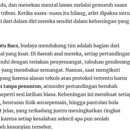
da, dan menekan mental lawan melalui gemuruh suara
ibun. Ketika suara-suara itu hilang, atlet dipaksa unt
i dari dalam diri mereka sendiri dalam keheningan yang
atu Bara
, budaya mendukung tim adalah bagian dari
al yang kuat. Di daerah asal mereka, setiap pertandinga
penuhi dengan teriakan penyemangat, tabuhan genderang
as yang membakar semangat. Namun, saat mengikuti
yang karena alasan teknis atau protokol tertentu harus
n tanpa penonton
, atmosfer pertandingan berubah
seperti sesi latihan biasa. Keheningan ini membuat setia
h, benturan fisik antarpemain, hingga pantulan bola
t jelas, yang terkadang justru meningkatkan tingkat
karena setiap kesalahan sekecil apa pun seolah
leh kesunyian tersebut.