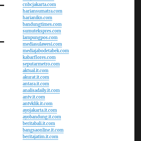
cnbcjakarta.com
hariansumatra.com
harianikn.com
bandungtimes.com
sumutekspres.com
lampungpos.com
mediasulawesi.com
mediajabodetabek.com
kabarflores.com
seputarmetro.com
aktual.it.com
akurat.it.com
antara.it.com
analisadaily.it.com
antv.it.com
antvklik.it.com
ayojakarta.it.com
ayobandung.it.com
beritabali.it.com
bangsaonline.it.com
beritajatim.it.com