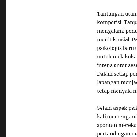
Tantangan utama
kompetisi. Tanp
mengalami penur
menit krusial. P
psikologis baru
untuk melakukan
intens antar se
Dalam setiap pe
lapangan menja
tetap menyala m
Selain aspek psi
kali memengaruh
spontan mereka
pertandingan men