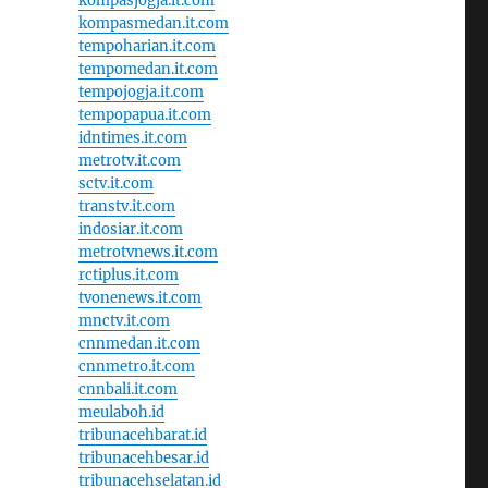
kompasjogja.it.com
kompasmedan.it.com
tempoharian.it.com
tempomedan.it.com
tempojogja.it.com
tempopapua.it.com
idntimes.it.com
metrotv.it.com
sctv.it.com
transtv.it.com
indosiar.it.com
metrotvnews.it.com
rctiplus.it.com
tvonenews.it.com
mnctv.it.com
cnnmedan.it.com
cnnmetro.it.com
cnnbali.it.com
meulaboh.id
tribunacehbarat.id
tribunacehbesar.id
tribunacehselatan.id