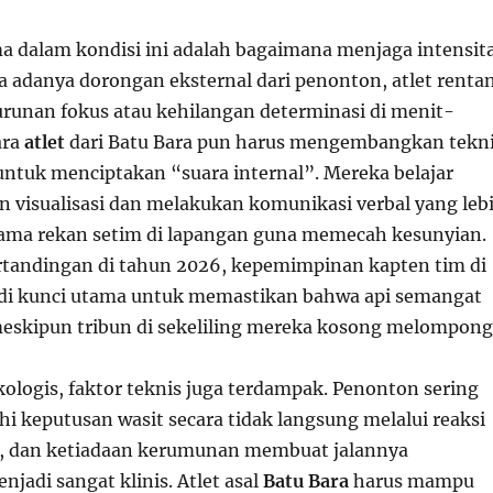
 dalam kondisi ini adalah bagaimana menjaga intensit
a adanya dorongan eksternal dari penonton, atlet renta
unan fokus atau kehilangan determinasi di menit-
ara
atlet
dari Batu Bara pun harus mengembangkan tekn
 untuk menciptakan “suara internal”. Mereka belajar
 visualisasi dan melakukan komunikasi verbal yang leb
sama rekan setim di lapangan guna memecah kesunyian.
rtandingan di tahun 2026, kepemimpinan kapten tim di
di kunci utama untuk memastikan bahwa api semangat
eskipun tribun di sekeliling mereka kosong melompong
kologis, faktor teknis juga terdampak. Penonton sering
i keputusan wasit secara tidak langsung melalui reaksi
, dan ketiadaan kerumunan membuat jalannya
jadi sangat klinis. Atlet asal
Batu Bara
harus mampu