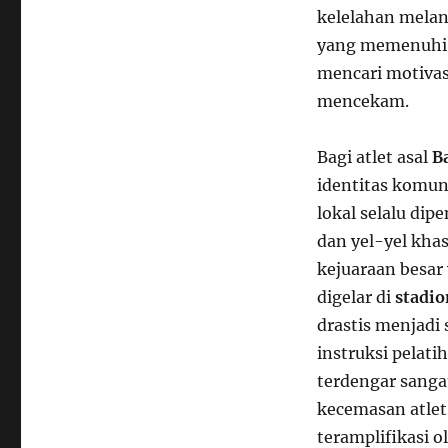
kelelahan melan
yang memenuhi tr
mencari motivas
mencekam.
Bagi atlet asal
B
identitas komun
lokal selalu di
dan yel-yel kh
kejuaraan besar 
digelar di
stadio
drastis menjadi 
instruksi pelati
terdengar sanga
kecemasan atlet 
teramplifikasi o