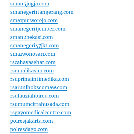
sman5jogja.com
smanegeri1tangerang.com
sma1purworejo.com
smanegeri1jember.com
sman2bekasi.com
smanegeri47jkt.com
sma1wonosari.com
rscahayasehat.com
rsumalikasim.com
rsuprimaintimedika.com
rsarunlhokseumaw.com
rsufauziahbireu.com
rsumumcitrahusada.com
rsgayomedicalcentre.com
polresjakarta.com
polresdago.com