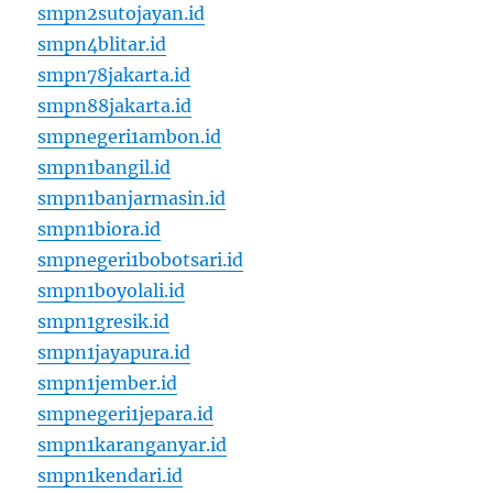
smpn2sutojayan.id
smpn4blitar.id
smpn78jakarta.id
smpn88jakarta.id
smpnegeri1ambon.id
smpn1bangil.id
smpn1banjarmasin.id
smpn1biora.id
smpnegeri1bobotsari.id
smpn1boyolali.id
smpn1gresik.id
smpn1jayapura.id
smpn1jember.id
smpnegeri1jepara.id
smpn1karanganyar.id
smpn1kendari.id