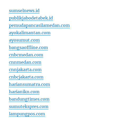
sumselnews.id
publikjabodetabek.id
pemudapancasilamedan.com
ayokalimantan.com
ayosumut.com
bangsaoffline.com
cnbcmedan.com
cnnmedan.com
cnnjakarta.com
cnbcjakarta.com
hariansumatra.com
harianikn.com
bandungtimes.com
sumutekspres.com
lampungpos.com