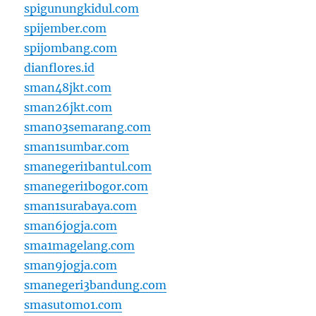
spigunungkidul.com
spijember.com
spijombang.com
dianflores.id
sman48jkt.com
sman26jkt.com
sman03semarang.com
sman1sumbar.com
smanegeri1bantul.com
smanegeri1bogor.com
sman1surabaya.com
sman6jogja.com
sma1magelang.com
sman9jogja.com
smanegeri3bandung.com
smasutomo1.com