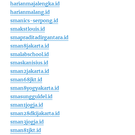
harianmajalengka.id
harianmalang.id
smanics-serpong.id
smakstlouis.id
smapraditadirgantara.id
sman8jakarta.id
smalabschool.id
smaskanisius.id
sman2jakarta.id
sman68jkt.id
sman8yogyakarta.id
smasungguldel.id
sman1jogja.id
sman28dkijakarta.id
sman3jogja.id
sman81jkt.id