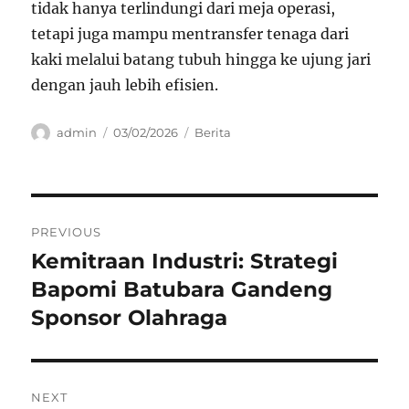
tidak hanya terlindungi dari meja operasi,
tetapi juga mampu mentransfer tenaga dari
kaki melalui batang tubuh hingga ke ujung jari
dengan jauh lebih efisien.
Author
Posted
Categories
admin
03/02/2026
Berita
on
Navigasi
PREVIOUS
pos
Kemitraan Industri: Strategi
Previous
post:
Bapomi Batubara Gandeng
Sponsor Olahraga
NEXT