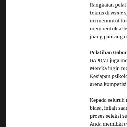
Rangkaian pelati
teknis di
venue
s
ini menuntut ko
membentuk atlet
juang pantang 
Pelatihan Gabu
BAPOMI juga m
Mereka ingin mem
Kesiapan psikol
arena kompetisi 
Kepada seluruh 
biasa, inilah sa
proses seleksi 
Anda memiliki
m