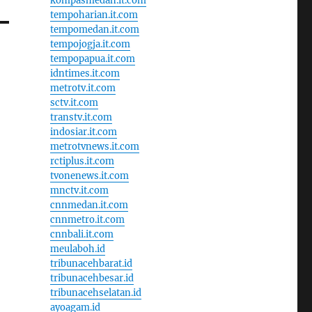
kompasmedan.it.com
tempoharian.it.com
tempomedan.it.com
tempojogja.it.com
tempopapua.it.com
idntimes.it.com
metrotv.it.com
sctv.it.com
transtv.it.com
indosiar.it.com
metrotvnews.it.com
rctiplus.it.com
tvonenews.it.com
mnctv.it.com
cnnmedan.it.com
cnnmetro.it.com
cnnbali.it.com
meulaboh.id
tribunacehbarat.id
tribunacehbesar.id
tribunacehselatan.id
ayoagam.id