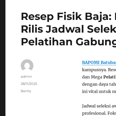
Resep Fisik Baja
Rilis Jadwal Sele
Pelatihan Gabun
BAPOMI Batuba
kampusnya. Resep
Author
admin
dan Mega
Pelat
Posted
28/11/2025
dengan daya tah
on
Categories
Berita
ini vital untuk
Jadwal seleksi 
profesional. F