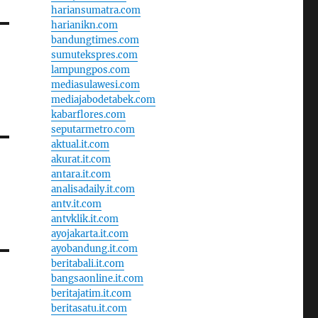
hariansumatra.com
harianikn.com
bandungtimes.com
sumutekspres.com
lampungpos.com
mediasulawesi.com
mediajabodetabek.com
kabarflores.com
seputarmetro.com
aktual.it.com
akurat.it.com
antara.it.com
analisadaily.it.com
antv.it.com
antvklik.it.com
ayojakarta.it.com
ayobandung.it.com
beritabali.it.com
bangsaonline.it.com
beritajatim.it.com
beritasatu.it.com