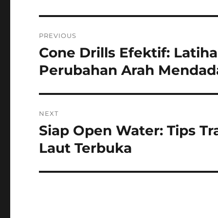
Navigasi
PREVIOUS
pos
Cone Drills Efektif: Lati
Previous
post:
Perubahan Arah Mendad
NEXT
Siap Open Water: Tips Tr
Next
post:
Laut Terbuka