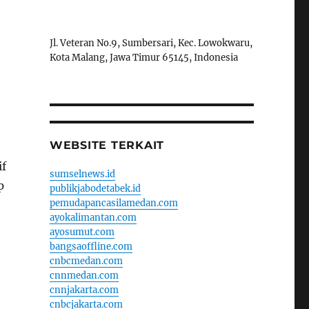
Jl. Veteran No.9, Sumbersari, Kec. Lowokwaru,
Kota Malang, Jawa Timur 65145, Indonesia
WEBSITE TERKAIT
if
sumselnews.id
p
publikjabodetabek.id
pemudapancasilamedan.com
ayokalimantan.com
ayosumut.com
bangsaoffline.com
cnbcmedan.com
cnnmedan.com
cnnjakarta.com
cnbcjakarta.com