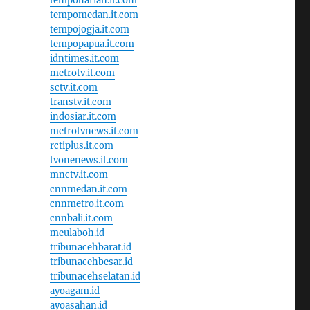
tempoharian.it.com
tempomedan.it.com
tempojogja.it.com
tempopapua.it.com
idntimes.it.com
metrotv.it.com
sctv.it.com
transtv.it.com
indosiar.it.com
metrotvnews.it.com
rctiplus.it.com
tvonenews.it.com
mnctv.it.com
cnnmedan.it.com
cnnmetro.it.com
cnnbali.it.com
meulaboh.id
tribunacehbarat.id
tribunacehbesar.id
tribunacehselatan.id
ayoagam.id
ayoasahan.id