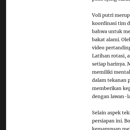
Voli putri meru
koordinasi tim 
bahwa untuk mer
bakat alami. Ole
video pertandin
Latihan rotasi, 
setiap harinya. 
memiliki menta
dalam tekanan po
memberikan kep
dengan lawan-la
Selain aspek tek
persiapan ini. 
kemampuan melo