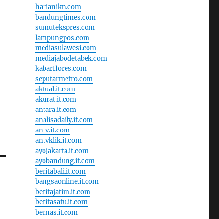
harianikn.com
bandungtimes.com
sumutekspres.com
lampungpos.com
mediasulawesi.com
mediajabodetabek.com
kabarflores.com
seputarmetro.com
aktual.it.com
akurat.it.com
antara.it.com
analisadaily.it.com
antv.it.com
antvklik.it.com
ayojakarta.it.com
ayobandung.it.com
beritabali.it.com
bangsaonline.it.com
beritajatim.it.com
beritasatu.it.com
bernas.it.com