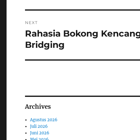
NEXT
Rahasia Bokong Kencang
Next
post:
Bridging
Archives
Agustus 2026
Juli 2026
Juni 2026
Mei 2026