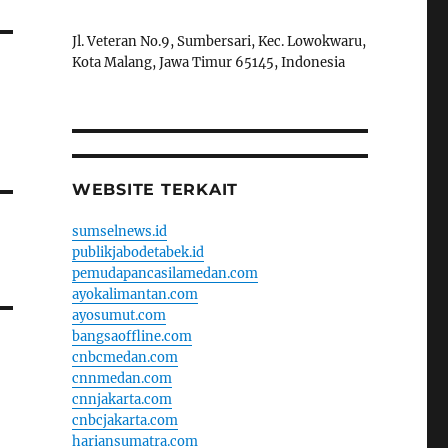
Jl. Veteran No.9, Sumbersari, Kec. Lowokwaru,
Kota Malang, Jawa Timur 65145, Indonesia
WEBSITE TERKAIT
sumselnews.id
publikjabodetabek.id
pemudapancasilamedan.com
ayokalimantan.com
ayosumut.com
bangsaoffline.com
cnbcmedan.com
cnnmedan.com
cnnjakarta.com
cnbcjakarta.com
hariansumatra.com