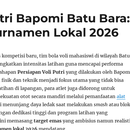
tri Bapomi Batu Bara:
urnamen Lokal 2026
kompetisi baru, tim bola voli mahasiswi di wilayah Batu
ngkatkan intensitas latihan guna mencapai performa
tahapan
Persiapan Voli Putri
yang dilakukan oleh Bapom
 fisik dan teknik menjadi fokus utama yang tidak bisa
latihan di lapangan, para atlet juga didorong untuk
kuatan otot secara mandiri melalui pemanfaatan
alat
 menunjang daya ledak saat melakukan
smash
atau blo
engan dedikasi tinggi dan program latihan yang
m ini memasang
target emas
yang ambisius namun realist
amen lokal 2026
mendatang.