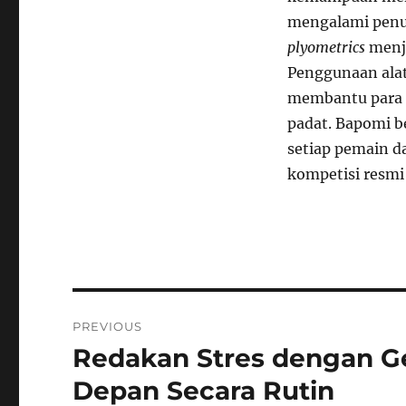
mengalami penur
plyometrics
menja
Penggunaan alat
membantu para a
padat. Bapomi b
setiap pemain 
kompetisi resmi
Navigasi
PREVIOUS
pos
Redakan Stres dengan G
Previous
post:
Depan Secara Rutin