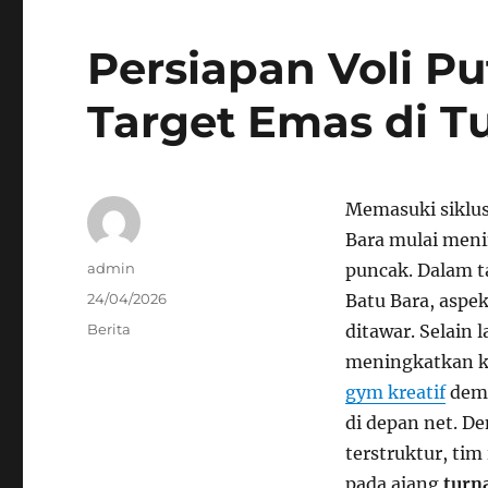
Persiapan Voli Pu
Target Emas di T
Memasuki siklus 
Bara mulai meni
Author
admin
puncak. Dalam 
Posted
24/04/2026
Batu Bara, aspek
on
Categories
Berita
ditawar. Selain 
meningkatkan ke
gym kreatif
demi
di depan net. D
terstruktur, ti
pada ajang
turn