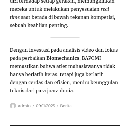
diri terhadap setiap gerakan, memungkinkan
mereka untuk melakukan penyesuaian
real-
time
saat berada di bawah tekanan kompetisi,
sebuah keahlian penting.
Dengan investasi pada analisis video dan fokus
pada perbaikan
Biomechanics
, BAPOMI
memastikan bahwa atlet mahasiswanya tidak
hanya berlatih keras, tetapi juga berlatih
dengan cerdas dan efisien, meniru keunggulan
teknis dari para juara dunia.
Author
Posted
Categories
admin
09/11/2025
Berita
on