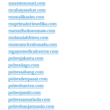
sma1wonosari.com
rscahayasehat.com
rsumalikasim.com
rsuprimaintimedika.com
rsarunlhokseumaw.com
rsufauziahbireu.com
rsumumcitrahusada.com
rsgayomedicalcentre.com
polresjakarta.com
polresdago.com
polressabang.com
polresdenpasar.com
polresbanten.com
polresjambi.com
polressamarinda.com
polresbanjarmasin.com