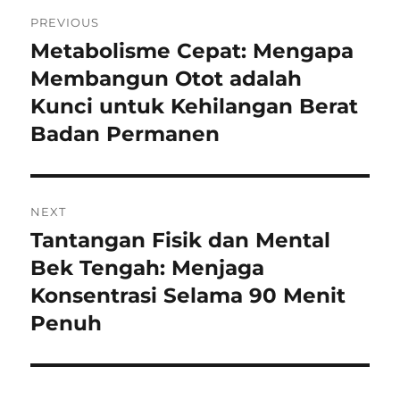
Navigasi
PREVIOUS
pos
Metabolisme Cepat: Mengapa
Previous
post:
Membangun Otot adalah
Kunci untuk Kehilangan Berat
Badan Permanen
NEXT
Tantangan Fisik dan Mental
Next
post:
Bek Tengah: Menjaga
Konsentrasi Selama 90 Menit
Penuh