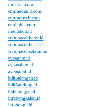
mnctv.it.com
cnnmedan.it.com
cnnmetro.it.com
cnnbali.it.com
meulaboh.id
tribunacehbarat.id
tribunacehbesar.id
tribunacehselatan.id
ayoagam.id
ayoasahan.id
ayoasmat.id
klikBalangan.id
klikBandung.id
klikbanggai.id
infobangkalan.id
infobangli.id