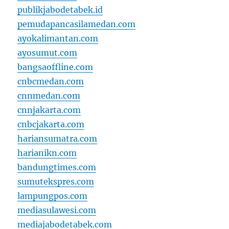
publikjabodetabek.id
pemudapancasilamedan.com
ayokalimantan.com
ayosumut.com
bangsaoffline.com
cnbcmedan.com
cnnmedan.com
cnnjakarta.com
cnbcjakarta.com
hariansumatra.com
harianikn.com
bandungtimes.com
sumutekspres.com
lampungpos.com
mediasulawesi.com
mediajabodetabek.com