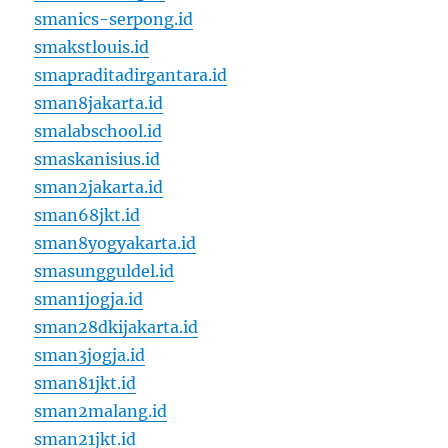
smanics-serpong.id
smakstlouis.id
smapraditadirgantara.id
sman8jakarta.id
smalabschool.id
smaskanisius.id
sman2jakarta.id
sman68jkt.id
sman8yogyakarta.id
smasungguldel.id
sman1jogja.id
sman28dkijakarta.id
sman3jogja.id
sman81jkt.id
sman2malang.id
sman21jkt.id