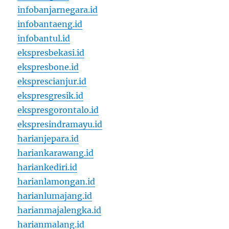
infobanjarnegara.id
infobantaeng.id
infobantul.id
ekspresbekasi.id
ekspresbone.id
eksprescianjur.id
ekspresgresik.id
ekspresgorontalo.id
ekspresindramayu.id
harianjepara.id
hariankarawang.id
hariankediri.id
harianlamongan.id
harianlumajang.id
harianmajalengka.id
harianmalang.id