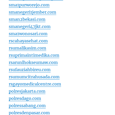
sma1purworejo.com
smanegeri1jember.com
sman2bekasi.com
smanegeri47jkt.com
sma1wonosari.com
rscahayasehat.com
rsumalikasim.com
rsuprimaintimedika.com
rsarunlhokseumaw.com
rsufauziahbireu.com
rsumumcitrahusada.com
rsgayomedicalcentre.com
polresjakarta.com
polresdago.com
polressabang.com
polresdenpasar.com