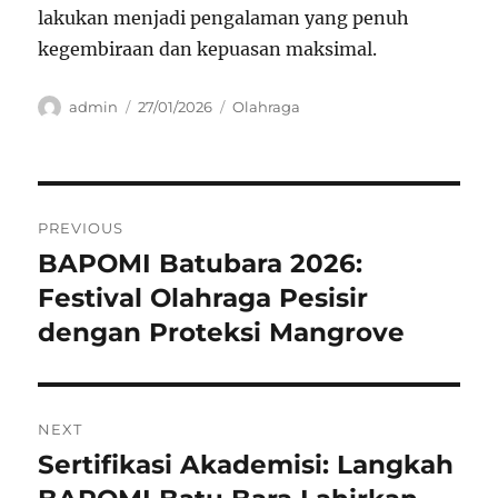
lakukan menjadi pengalaman yang penuh
kegembiraan dan kepuasan maksimal.
Author
Posted
Categories
admin
27/01/2026
Olahraga
on
Navigasi
PREVIOUS
pos
BAPOMI Batubara 2026:
Previous
post:
Festival Olahraga Pesisir
dengan Proteksi Mangrove
NEXT
Sertifikasi Akademisi: Langkah
Next
post: