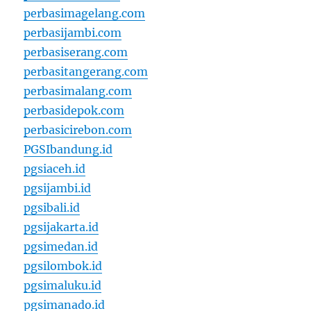
perbasimagelang.com
perbasijambi.com
perbasiserang.com
perbasitangerang.com
perbasimalang.com
perbasidepok.com
perbasicirebon.com
PGSIbandung.id
pgsiaceh.id
pgsijambi.id
pgsibali.id
pgsijakarta.id
pgsimedan.id
pgsilombok.id
pgsimaluku.id
pgsimanado.id