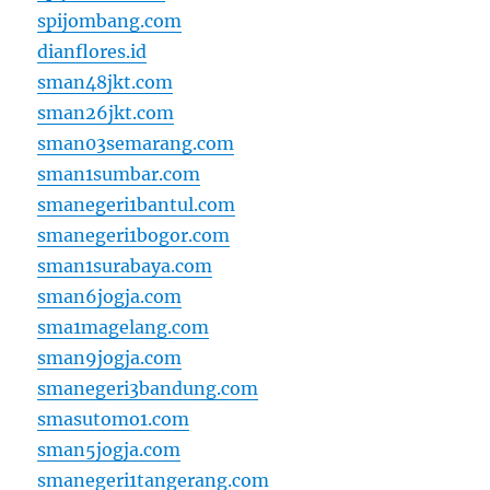
spijombang.com
dianflores.id
sman48jkt.com
sman26jkt.com
sman03semarang.com
sman1sumbar.com
smanegeri1bantul.com
smanegeri1bogor.com
sman1surabaya.com
sman6jogja.com
sma1magelang.com
sman9jogja.com
smanegeri3bandung.com
smasutomo1.com
sman5jogja.com
smanegeri1tangerang.com