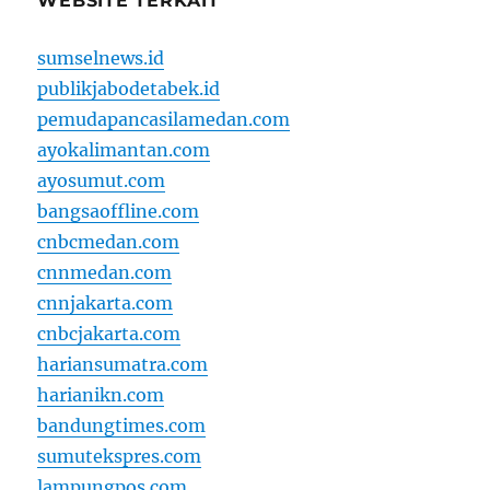
WEBSITE TERKAIT
sumselnews.id
publikjabodetabek.id
pemudapancasilamedan.com
ayokalimantan.com
ayosumut.com
bangsaoffline.com
cnbcmedan.com
cnnmedan.com
cnnjakarta.com
cnbcjakarta.com
hariansumatra.com
harianikn.com
bandungtimes.com
sumutekspres.com
lampungpos.com