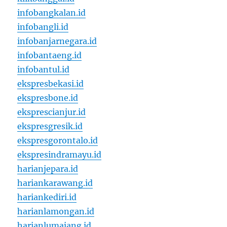
infobangkalan.id
infobangli.id
infobanjarnegara.id
infobantaeng.id
infobantul.id
ekspresbekasi.id
ekspresbone.id
eksprescianjur.id
ekspresgresik.id
ekspresgorontalo.id
ekspresindramayu.id
harianjepara.id
hariankarawang.id
hariankediri.id
harianlamongan.id
harianlumajang.id