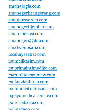
sman5jogja.com
smanegeri1tangerang.com
sma1purworejo.com
smanegeri1jember.com
sman2bekasi.com
smanegeri47jkt.com
sma1wonosari.com
rscahayasehat.com
rsumalikasim.com
rsuprimaintimedika.com
rsarunlhokseumaw.com
rsufauziahbireu.com
rsumumcitrahusada.com
rsgayomedicalcentre.com
polresjakarta.com
polresdago.com