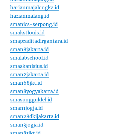
harianmajalengka.id
harianmalang.id
smanics-serpong.id
smakstlouis.id
smapraditadirgantara.id
sman8jakarta.id
smalabschool.id
smaskanisius.id
sman2jakarta.id
sman68jkt.id
sman8yogyakarta.id
smasungguldel.id
sman1jogja.id
sman28dkijakarta.id
sman3jogja.id
sman81jkt.id