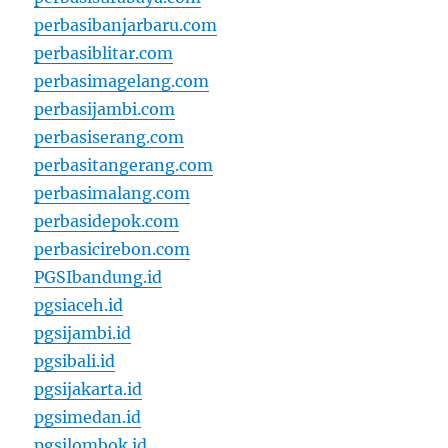
perbasibanjarbaru.com
perbasiblitar.com
perbasimagelang.com
perbasijambi.com
perbasiserang.com
perbasitangerang.com
perbasimalang.com
perbasidepok.com
perbasicirebon.com
PGSIbandung.id
pgsiaceh.id
pgsijambi.id
pgsibali.id
pgsijakarta.id
pgsimedan.id
pgsilombok.id