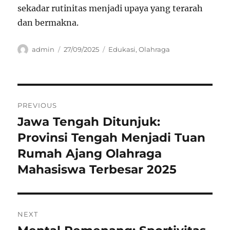
sekadar rutinitas menjadi upaya yang terarah
dan bermakna.
Author
Posted
Categories
admin
27/09/2025
Edukasi
,
Olahraga
on
Navigasi
PREVIOUS
pos
Jawa Tengah Ditunjuk:
Previous
post:
Provinsi Tengah Menjadi Tuan
Rumah Ajang Olahraga
Mahasiswa Terbesar 2025
NEXT
Next