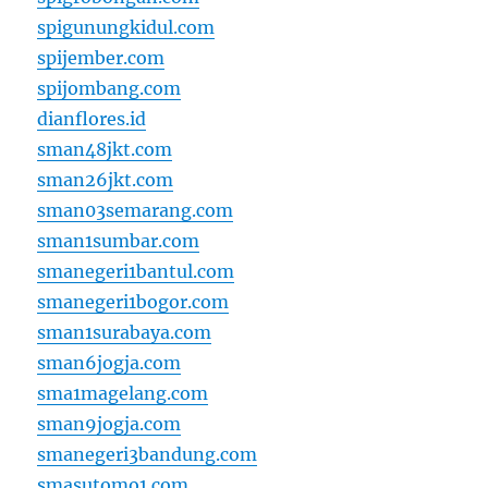
spigunungkidul.com
spijember.com
spijombang.com
dianflores.id
sman48jkt.com
sman26jkt.com
sman03semarang.com
sman1sumbar.com
smanegeri1bantul.com
smanegeri1bogor.com
sman1surabaya.com
sman6jogja.com
sma1magelang.com
sman9jogja.com
smanegeri3bandung.com
smasutomo1.com