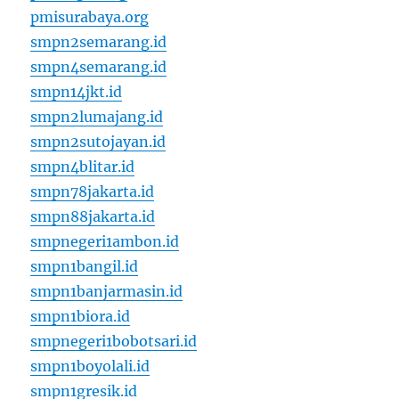
pmisurabaya.org
smpn2semarang.id
smpn4semarang.id
smpn14jkt.id
smpn2lumajang.id
smpn2sutojayan.id
smpn4blitar.id
smpn78jakarta.id
smpn88jakarta.id
smpnegeri1ambon.id
smpn1bangil.id
smpn1banjarmasin.id
smpn1biora.id
smpnegeri1bobotsari.id
smpn1boyolali.id
smpn1gresik.id