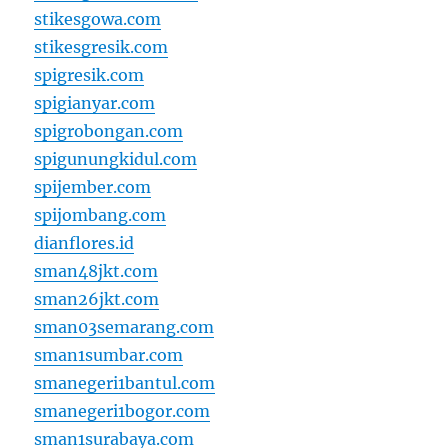
stikesgowa.com
stikesgresik.com
spigresik.com
spigianyar.com
spigrobongan.com
spigunungkidul.com
spijember.com
spijombang.com
dianflores.id
sman48jkt.com
sman26jkt.com
sman03semarang.com
sman1sumbar.com
smanegeri1bantul.com
smanegeri1bogor.com
sman1surabaya.com