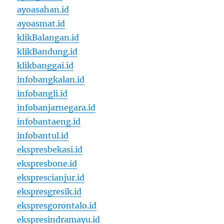
ayoasahan.id
ayoasmat.id
klikBalangan.id
klikBandung.id
klikbanggai.id
infobangkalan.id
infobangli.id
infobanjarnegara.id
infobantaeng.id
infobantul.id
ekspresbekasi.id
ekspresbone.id
eksprescianjur.id
ekspresgresik.id
ekspresgorontalo.id
ekspresindramayu.id