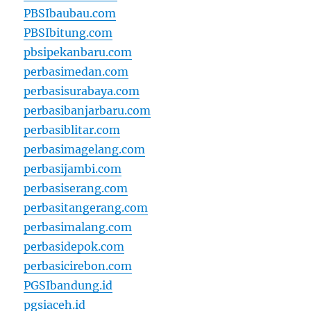
PBSIbaubau.com
PBSIbitung.com
pbsipekanbaru.com
perbasimedan.com
perbasisurabaya.com
perbasibanjarbaru.com
perbasiblitar.com
perbasimagelang.com
perbasijambi.com
perbasiserang.com
perbasitangerang.com
perbasimalang.com
perbasidepok.com
perbasicirebon.com
PGSIbandung.id
pgsiaceh.id