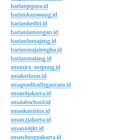
harianjepara.id
hariankarawang.id
hariankediri.id
harianlamongan.id
harianlumajang.id
harianmajalengka.id
harianmalang.id
smanics-serpong.id
smakstlouis.id
smapraditadirgantara.id
sman8jakarta.id
smalabschool.id
smaskanisius.id
sman2jakarta.id
sman68jkt.id
sman8yogyakarta.id