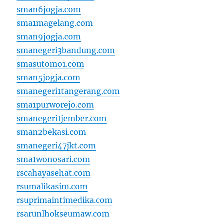
sman6jogja.com
sma1magelang.com
sman9jogja.com
smanegeri3bandung.com
smasutomo1.com
sman5jogja.com
smanegeri1tangerang.com
sma1purworejo.com
smanegeri1jember.com
sman2bekasi.com
smanegeri47jkt.com
sma1wonosari.com
rscahayasehat.com
rsumalikasim.com
rsuprimaintimedika.com
rsarunlhokseumaw.com