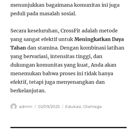
menunjukkan bagaimana komunitas ini juga
peduli pada masalah sosial.
Secara keseluruhan, CrossFit adalah metode
yang sangat efektif untuk
Meningkatkan Daya
Tahan
dan stamina. Dengan kombinasi latihan
yang bervariasi, intensitas tinggi, dan
dukungan komunitas yang kuat, Anda akan
menemukan bahwa proses ini tidak hanya
efektif, tetapi juga menyenangkan dan
berkelanjutan.
Author
Posted
Categories
admin
02/09/2025
Edukasi
,
Olahraga
on
Navigasi