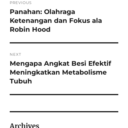
PREVIOUS
pos
Panahan: Olahraga
Previous
post:
Ketenangan dan Fokus ala
Robin Hood
NEXT
Mengapa Angkat Besi Efektif
Next
post:
Meningkatkan Metabolisme
Tubuh
Archives