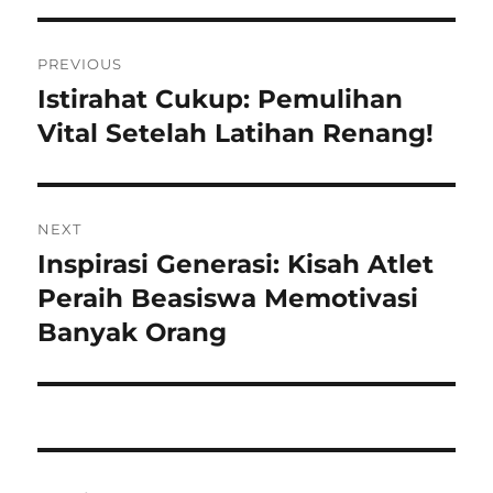
Navigasi
PREVIOUS
pos
Istirahat Cukup: Pemulihan
Previous
post:
Vital Setelah Latihan Renang!
NEXT
Inspirasi Generasi: Kisah Atlet
Next
post:
Peraih Beasiswa Memotivasi
Banyak Orang