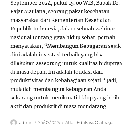
September 2024, pukul 15:00 WIB, Bapak Dr.
Fajar Maulana, seorang pakar kesehatan
masyarakat dari Kementerian Kesehatan
Republik Indonesia, dalam sebuah webinar
nasional tentang gaya hidup sehat, pernah
menyatakan, “
Membangun Kebugaran
sejak
dini adalah investasi terbaik yang bisa
dilakukan seseorang untuk kualitas hidupnya
di masa depan. Ini adalah fondasi dari
produktivitas dan kebahagiaan sejati.” Jadi,
mulailah
membangun kebugaran
Anda
sekarang untuk menikmati hidup yang lebih
aktif dan produktif di masa mendatang.
Author
Posted
Categories
admin
24/07/2025
Atlet
,
Edukasi
,
Olahraga
on