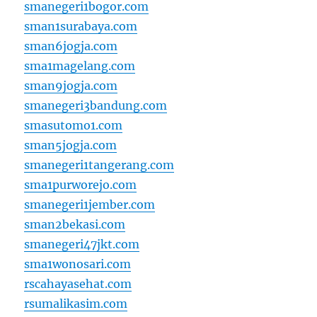
smanegeri1bogor.com
sman1surabaya.com
sman6jogja.com
sma1magelang.com
sman9jogja.com
smanegeri3bandung.com
smasutomo1.com
sman5jogja.com
smanegeri1tangerang.com
sma1purworejo.com
smanegeri1jember.com
sman2bekasi.com
smanegeri47jkt.com
sma1wonosari.com
rscahayasehat.com
rsumalikasim.com