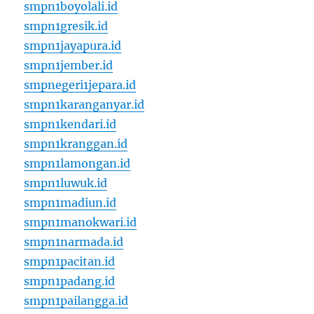
smpn1boyolali.id
smpn1gresik.id
smpn1jayapura.id
smpn1jember.id
smpnegeri1jepara.id
smpn1karanganyar.id
smpn1kendari.id
smpn1kranggan.id
smpn1lamongan.id
smpn1luwuk.id
smpn1madiun.id
smpn1manokwari.id
smpn1narmada.id
smpn1pacitan.id
smpn1padang.id
smpn1pailangga.id