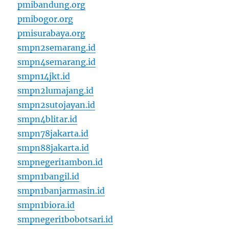
pmibandung.org
pmibogor.org
pmisurabaya.org
smpn2semarang.id
smpn4semarang.id
smpn14jkt.id
smpn2lumajang.id
smpn2sutojayan.id
smpn4blitar.id
smpn78jakarta.id
smpn88jakarta.id
smpnegeri1ambon.id
smpn1bangil.id
smpn1banjarmasin.id
smpn1biora.id
smpnegeri1bobotsari.id