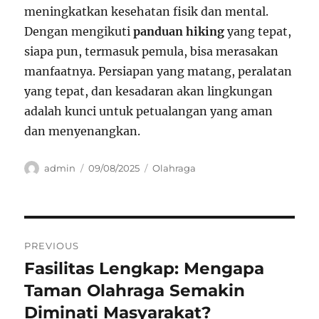
meningkatkan kesehatan fisik dan mental.
Dengan mengikuti
panduan hiking
yang tepat,
siapa pun, termasuk pemula, bisa merasakan
manfaatnya. Persiapan yang matang, peralatan
yang tepat, dan kesadaran akan lingkungan
adalah kunci untuk petualangan yang aman
dan menyenangkan.
Author
Posted
Categories
admin
09/08/2025
Olahraga
on
Navigasi
PREVIOUS
pos
Fasilitas Lengkap: Mengapa
Previous
post:
Taman Olahraga Semakin
Diminati Masyarakat?