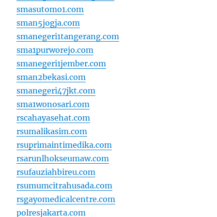
smasutomo1.com
sman5jogja.com
smanegeri1tangerang.com
sma1purworejo.com
smanegeri1jember.com
sman2bekasi.com
smanegeri47jkt.com
sma1wonosari.com
rscahayasehat.com
rsumalikasim.com
rsuprimaintimedika.com
rsarunlhokseumaw.com
rsufauziahbireu.com
rsumumcitrahusada.com
rsgayomedicalcentre.com
polresjakarta.com