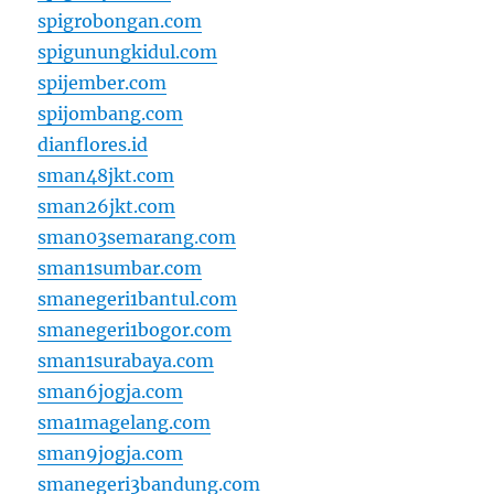
spigrobongan.com
spigunungkidul.com
spijember.com
spijombang.com
dianflores.id
sman48jkt.com
sman26jkt.com
sman03semarang.com
sman1sumbar.com
smanegeri1bantul.com
smanegeri1bogor.com
sman1surabaya.com
sman6jogja.com
sma1magelang.com
sman9jogja.com
smanegeri3bandung.com