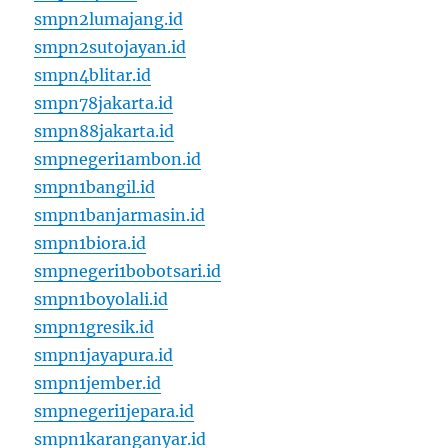
smpn2lumajang.id
smpn2sutojayan.id
smpn4blitar.id
smpn78jakarta.id
smpn88jakarta.id
smpnegeri1ambon.id
smpn1bangil.id
smpn1banjarmasin.id
smpn1biora.id
smpnegeri1bobotsari.id
smpn1boyolali.id
smpn1gresik.id
smpn1jayapura.id
smpn1jember.id
smpnegeri1jepara.id
smpn1karanganyar.id