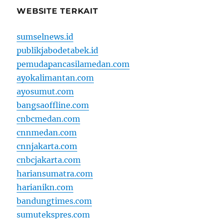
WEBSITE TERKAIT
sumselnews.id
publikjabodetabek.id
pemudapancasilamedan.com
ayokalimantan.com
ayosumut.com
bangsaoffline.com
cnbcmedan.com
cnnmedan.com
cnnjakarta.com
cnbcjakarta.com
hariansumatra.com
harianikn.com
bandungtimes.com
sumutekspres.com