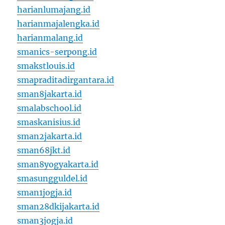
harianlumajang.id
harianmajalengka.id
harianmalang.id
smanics-serpong.id
smakstlouis.id
smapraditadirgantara.id
sman8jakarta.id
smalabschool.id
smaskanisius.id
sman2jakarta.id
sman68jkt.id
sman8yogyakarta.id
smasungguldel.id
sman1jogja.id
sman28dkijakarta.id
sman3jogja.id