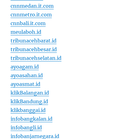
cnnmedan.it.com
cnnmetro.it.com
cnnbali.it.com
meulaboh.id
tribunacehbarat.id
tribunacehbesar.id
tribunacehselatan.id
ayoagam.id
ayoasahan.id
ayoasmat.id
klikBalangan.id
klikBandung.id
klikbanggai.id
infobangkalan.id
infobangli.id
infobanjarnegara.id