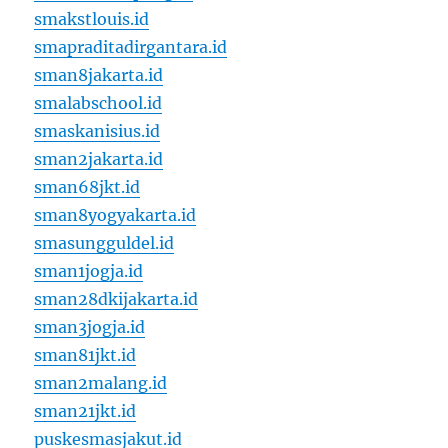
smakstlouis.id
smapraditadirgantara.id
sman8jakarta.id
smalabschool.id
smaskanisius.id
sman2jakarta.id
sman68jkt.id
sman8yogyakarta.id
smasungguldel.id
sman1jogja.id
sman28dkijakarta.id
sman3jogja.id
sman81jkt.id
sman2malang.id
sman21jkt.id
puskesmasjakut.id