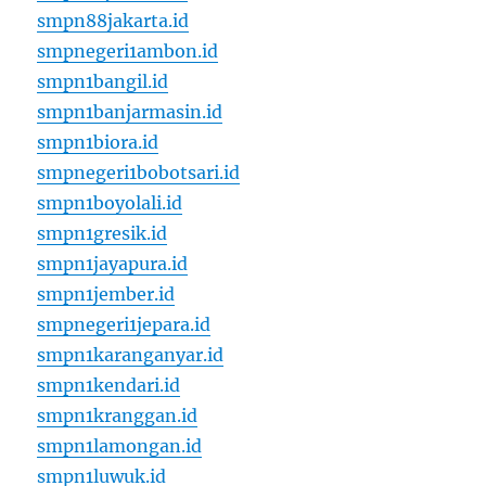
smpn88jakarta.id
smpnegeri1ambon.id
smpn1bangil.id
smpn1banjarmasin.id
smpn1biora.id
smpnegeri1bobotsari.id
smpn1boyolali.id
smpn1gresik.id
smpn1jayapura.id
smpn1jember.id
smpnegeri1jepara.id
smpn1karanganyar.id
smpn1kendari.id
smpn1kranggan.id
smpn1lamongan.id
smpn1luwuk.id