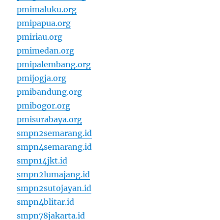
pmimaluku.org
pmipapua.org
pmiriau.org
pmimedan.org
pmipalembang.org
pmijogja.org
pmibandung.org
pmibogor.org
pmisurabaya.org
smpn2semarang.id
smpn4semarang.id
smpn14jkt.id
smpn2lumajang.id
smpn2sutojayan.id
smpn4blitar.id
smpn78jakarta.id