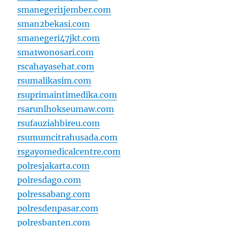
smanegeri1jember.com
sman2bekasi.com
smanegeri47jkt.com
sma1wonosari.com
rscahayasehat.com
rsumalikasim.com
rsuprimaintimedika.com
rsarunlhokseumaw.com
rsufauziahbireu.com
rsumumcitrahusada.com
rsgayomedicalcentre.com
polresjakarta.com
polresdago.com
polressabang.com
polresdenpasar.com
polresbanten.com