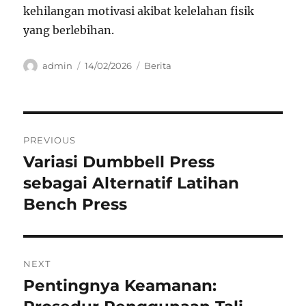
kehilangan motivasi akibat kelelahan fisik
yang berlebihan.
Author
Posted
Categories
admin
14/02/2026
Berita
on
Navigasi
PREVIOUS
pos
Variasi Dumbbell Press
Previous
post:
sebagai Alternatif Latihan
Bench Press
NEXT
Pentingnya Keamanan:
Next
post: