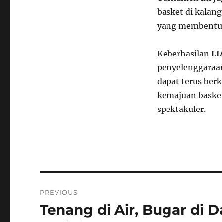
basket di kala
yang membentuk 
Keberhasilan
LI
penyelenggaraan
dapat terus ber
kemajuan basket 
spektakuler.
Navigasi
PREVIOUS
pos
Tenang di Air, Bugar di D
Previous
post: