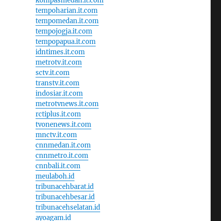
kompasmedan.it.com
tempoharian.it.com
tempomedan.it.com
tempojogja.it.com
tempopapua.it.com
idntimes.it.com
metrotv.it.com
sctv.it.com
transtv.it.com
indosiar.it.com
metrotvnews.it.com
rctiplus.it.com
tvonenews.it.com
mnctv.it.com
cnnmedan.it.com
cnnmetro.it.com
cnnbali.it.com
meulaboh.id
tribunacehbarat.id
tribunacehbesar.id
tribunacehselatan.id
ayoagam.id