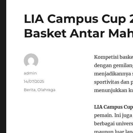
LIA Campus Cup 2
Basket Antar Mah
Kompetisi baske
dengan gemilang
Author
admin
menjadikannya s
Posted
14/07/2025
sportivitas dan 
on
Categories
Berita
,
Olahraga
menunjukkan kua
LIA Campus Cup
pemain. Ini jug
berbagai univer
maupun luar lap