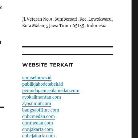
s
Jl. Veteran No.9, Sumbersari, Kec. Lowokwaru,
Kota Malang, Jawa Timur 65145, Indonesia
i
WEBSITE TERKAIT
sumselnews.id
publikjabodetabek.id
pemudapancasilamedan.com
ayokalimantan.com
ayosumut.com
bangsaoffline.com
cnbcmedan.com
cnnmedan.com
cnnjakarta.com
cnbcjakarta.com