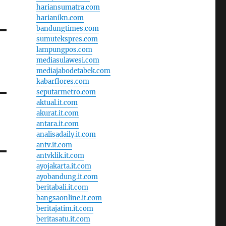
hariansumatra.com
harianikn.com
bandungtimes.com
sumutekspres.com
lampungpos.com
mediasulawesi.com
mediajabodetabek.com
kabarflores.com
seputarmetro.com
aktual.it.com
akurat.it.com
antara.it.com
analisadaily.it.com
antv.it.com
antvklik.it.com
ayojakarta.it.com
ayobandung.it.com
beritabali.it.com
bangsaonline.it.com
beritajatim.it.com
beritasatu.it.com