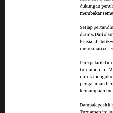
dukungan penuh
membakar semang
Setiap pertand
drama. Dari sla
krusial di deti
menikmati setia
Para pelatih tim
turnamen ini. M
untuk mengukur
pengalaman berh
kemampuan mer
Dampak positif 
Turnamen ini j