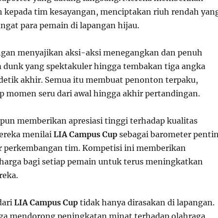
 kepada tim kesayangan, menciptakan riuh rendah yan
at para pemain di lapangan hijau.
ingan menyajikan aksi-aksi menegangkan dan penuh
m dunk yang spektakuler hingga tembakan tiga angka
k-detik akhir. Semua itu membuat penonton terpaku,
p momen seru dari awal hingga akhir pertandingan.
 pun memberikan apresiasi tinggi terhadap kualitas
ereka menilai
LIA Campus Cup
sebagai barometer penti
 perkembangan tim. Kompetisi ini memberikan
arga bagi setiap pemain untuk terus meningkatkan
eka.
dari
LIA Campus Cup
tidak hanya dirasakan di lapangan.
uga mendorong peningkatan minat terhadap olahraga