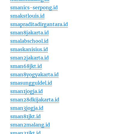
smanics-serpong.id
smakstlouis.id
smapraditadirgantara.id
sman8jakarta.id
smalabschool.id
smaskanisius.id
sman2jakarta.id
sman68jkt.id
sman8yogyakarta.id
smasungguldel.id
sman1jogja.id
sman28dkijakarta.id
sman3jogja.id
sman81jkt.id
sman2malang.id
sman21jkt.id