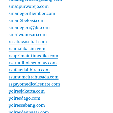
sma1purworejo.com
smanegeri1jember.com
sman2bekasi.com
smanegeri47jkt.com
sma1wonosari.com
rscahayasehat.com
rsumalikasim.com
rsuprimaintimedika.com
rsarunlhokseumaw.com
rsufauziahbireu.com
rsumumcitrahusada.com
rsgayomedicalcentre.com
polresjakarta.com
polresdago.com
polressabang.com
polresdenpasar.com