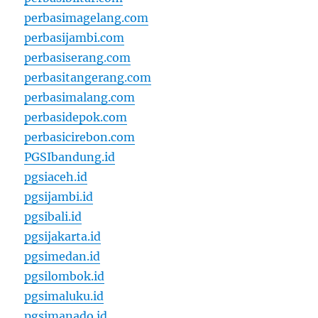
perbasimagelang.com
perbasijambi.com
perbasiserang.com
perbasitangerang.com
perbasimalang.com
perbasidepok.com
perbasicirebon.com
PGSIbandung.id
pgsiaceh.id
pgsijambi.id
pgsibali.id
pgsijakarta.id
pgsimedan.id
pgsilombok.id
pgsimaluku.id
pgsimanado.id