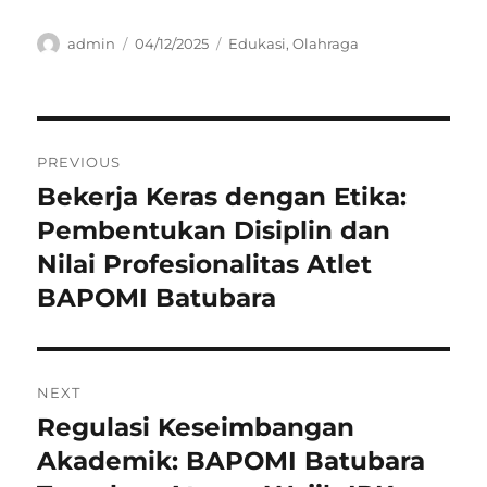
Author
Posted
Categories
admin
04/12/2025
Edukasi
,
Olahraga
on
Navigasi
PREVIOUS
pos
Bekerja Keras dengan Etika:
Previous
post:
Pembentukan Disiplin dan
Nilai Profesionalitas Atlet
BAPOMI Batubara
NEXT
Regulasi Keseimbangan
Next
post:
Akademik: BAPOMI Batubara