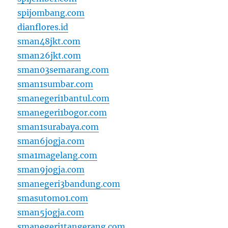
spijombang.com
dianflores.id
sman48jkt.com
sman26jkt.com
sman03semarang.com
sman1sumbar.com
smanegeri1bantul.com
smanegeri1bogor.com
sman1surabaya.com
sman6jogja.com
sma1magelang.com
sman9jogja.com
smanegeri3bandung.com
smasutomo1.com
sman5jogja.com
smanegeri1tangerang.com