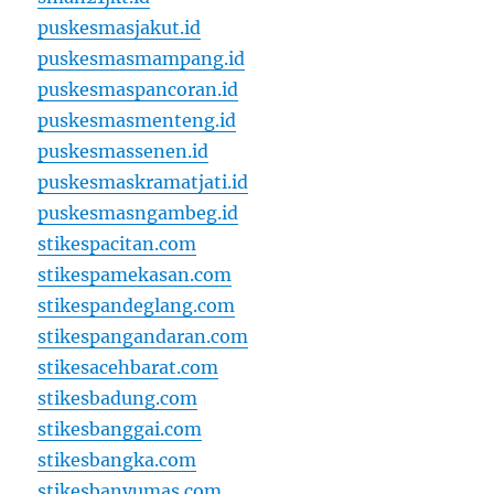
puskesmasjakut.id
puskesmasmampang.id
puskesmaspancoran.id
puskesmasmenteng.id
puskesmassenen.id
puskesmaskramatjati.id
puskesmasngambeg.id
stikespacitan.com
stikespamekasan.com
stikespandeglang.com
stikespangandaran.com
stikesacehbarat.com
stikesbadung.com
stikesbanggai.com
stikesbangka.com
stikesbanyumas.com