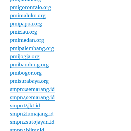
pmigorontalo.org
pmimaluku.org
pmipapua.org
pmiriau.org
pmimedan.org
pmipalembang.org
pmijogja.org
pmibandung.org
pmibogor.org
pmisurabaya.org
smpn2semarang.id
smpn4semarang.id
smpn14jkt.id
smpn2lumajang.id
smpn2sutojayan.id
smpn4blitar.id