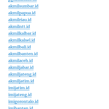
akmilsumbar.id
akmilpapua.id
akmilriau.id
akmilntt.id
akmilkalbar.id
akmilkalsel.id
akmilbali.id
akmilbanten.id
akmilaceh.id
akmiljabar.id
akmiljateng.id
akmiljatim.id
imijatim.id
imijateng.id
imigorontalo.id
imibanten.id