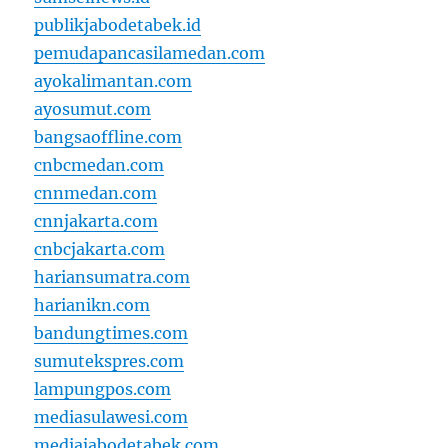
publikjabodetabek.id
pemudapancasilamedan.com
ayokalimantan.com
ayosumut.com
bangsaoffline.com
cnbcmedan.com
cnnmedan.com
cnnjakarta.com
cnbcjakarta.com
hariansumatra.com
harianikn.com
bandungtimes.com
sumutekspres.com
lampungpos.com
mediasulawesi.com
mediajabodetabek.com