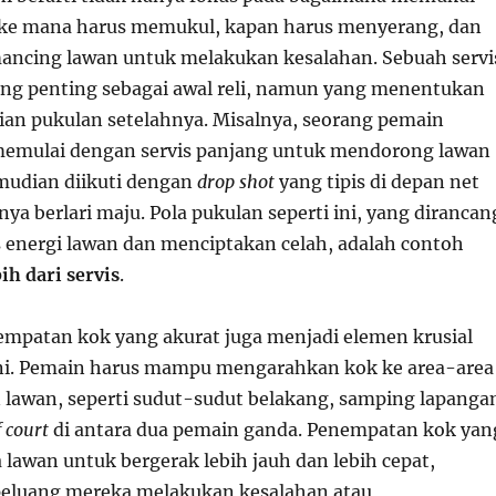
a ke mana harus memukul, kapan harus menyerang, dan
ncing lawan untuk melakukan kesalahan. Sebuah servi
ng penting sebagai awal reli, namun yang menentukan
ian pukulan setelahnya. Misalnya, seorang pemain
emulai dengan servis panjang untuk mendorong lawan
mudian diikuti dengan
drop shot
yang tipis di depan net
a berlari maju. Pola pukulan seperti ini, yang dirancan
energi lawan dan menciptakan celah, adalah contoh
bih dari servis
.
mpatan kok yang akurat juga menjadi elemen krusial
ini. Pemain harus mampu mengarahkan kok ke area-area
n lawan, seperti sudut-sudut belakang, samping lapanga
f court
di antara dua pemain ganda. Penempatan kok yan
lawan untuk bergerak lebih jauh dan lebih cepat,
eluang mereka melakukan kesalahan atau