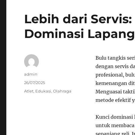
Lebih dari Servis:
Dominasi Lapang
Bulu tangkis ser
dengan servis d
Author
admin
profesional, bu
Posted
26/07/2025
kemenangan dite
on
Categories
Atlet
,
Edukasi
,
Olahraga
Menguasai takti
metode efektif 
Kunci dominasi 
untuk membaca p
sepanjang reli.