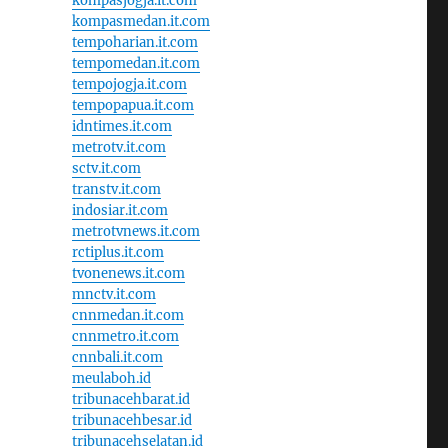
kompasjogja.it.com
kompasmedan.it.com
tempoharian.it.com
tempomedan.it.com
tempojogja.it.com
tempopapua.it.com
idntimes.it.com
metrotv.it.com
sctv.it.com
transtv.it.com
indosiar.it.com
metrotvnews.it.com
rctiplus.it.com
tvonenews.it.com
mnctv.it.com
cnnmedan.it.com
cnnmetro.it.com
cnnbali.it.com
meulaboh.id
tribunacehbarat.id
tribunacehbesar.id
tribunacehselatan.id