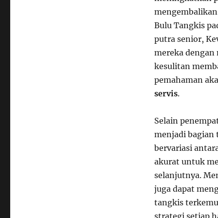
mengembalikan 
Bulu Tangkis pa
putra senior, K
mereka dengan 
kesulitan memba
pemahaman akan
servis
.
Selain penempat
menjadi bagian 
bervariasi antar
akurat untuk me
selanjutnya. Me
juga dapat meng
tangkis terkemu
strategi setiap 