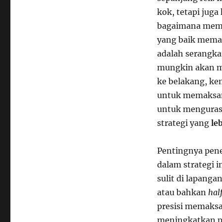
kok, tetapi jug
bagaimana mema
yang baik mema
adalah serangka
mungkin akan m
ke belakang, ke
untuk memaksany
untuk menguras 
strategi yang
le
Pentingnya pene
dalam strategi 
sulit di lapanga
atau bahkan
hal
presisi memaksa 
meningkatkan p