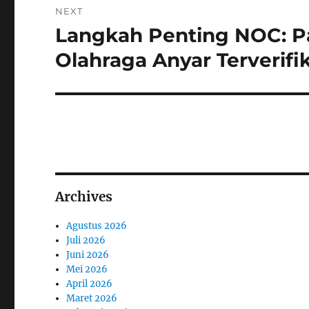
NEXT
Langkah Penting NOC: P
Next
post:
Olahraga Anyar Terverifi
Archives
Agustus 2026
Juli 2026
Juni 2026
Mei 2026
April 2026
Maret 2026