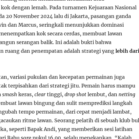
kok dengan lemah. Pada turnamen Kejuaraan Nasional
da 20 November 2024 lalu di Jakarta, pasangan ganda
evin dan Marcus, seringkali menunjukkan dominasi
menempatkan kok secara cerdas, membuat lawan
ngun serangan balik. Ini adalah bukti bahwa
 ruang dan penempatan adalah strategi yang
lebih dar
an, variasi pukulan dan kecepatan permainan juga
tak terpisahkan dari strategi jitu. Pemain harus mampu
a
smash
keras,
clear
tinggi,
drop shot
lembut, dan
netting
mbuat lawan bingung dan sulit memprediksi langkah
ngubah tempo permainan, dari cepat menjadi lambat,
acaukan ritme lawan. Seorang pelatih di sebuah klub bu
ka, seperti Bapak Andi, yang memberikan sesi latihan
hari Rabu sore pukul 16.00, selalu menekankan, “Kalah