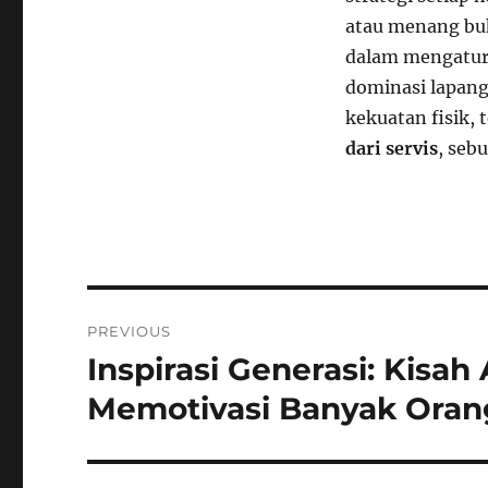
atau menang bu
dalam mengatur 
dominasi lapang
kekuatan fisik, 
dari servis
, seb
Navigasi
PREVIOUS
pos
Inspirasi Generasi: Kisah
Previous
post:
Memotivasi Banyak Oran