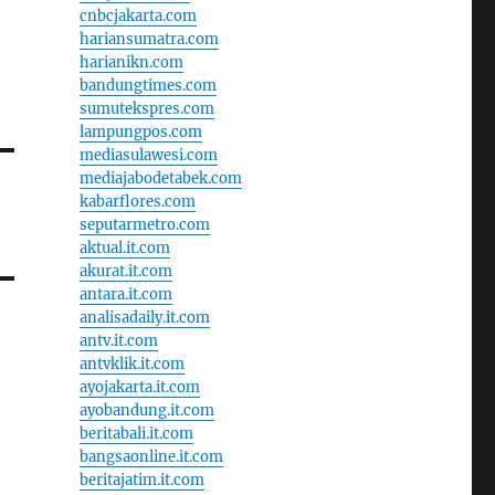
cnbcjakarta.com
hariansumatra.com
harianikn.com
bandungtimes.com
sumutekspres.com
lampungpos.com
mediasulawesi.com
mediajabodetabek.com
kabarflores.com
seputarmetro.com
aktual.it.com
akurat.it.com
antara.it.com
analisadaily.it.com
antv.it.com
antvklik.it.com
ayojakarta.it.com
ayobandung.it.com
beritabali.it.com
bangsaonline.it.com
beritajatim.it.com