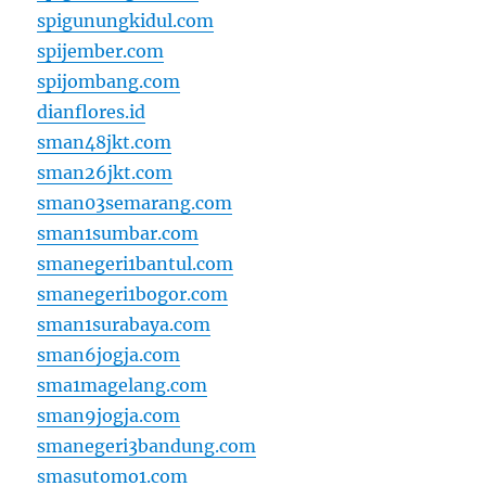
spigunungkidul.com
spijember.com
spijombang.com
dianflores.id
sman48jkt.com
sman26jkt.com
sman03semarang.com
sman1sumbar.com
smanegeri1bantul.com
smanegeri1bogor.com
sman1surabaya.com
sman6jogja.com
sma1magelang.com
sman9jogja.com
smanegeri3bandung.com
smasutomo1.com