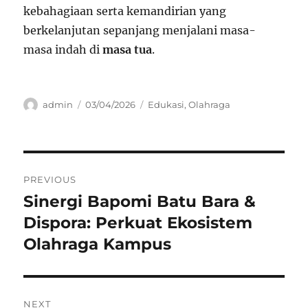
kebahagiaan serta kemandirian yang
berkelanjutan sepanjang menjalani masa-
masa indah di
masa tua
.
Author
Posted
Categories
admin
03/04/2026
Edukasi
,
Olahraga
on
Navigasi
PREVIOUS
pos
Sinergi Bapomi Batu Bara &
Previous
post:
Dispora: Perkuat Ekosistem
Olahraga Kampus
NEXT