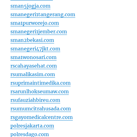
sman5jogja.com
smanegeri1tangerang.com
sma1purworejo.com
smanegeri1jember.com
sman2bekasi.com
smanegeri47jkt.com
sma1wonosari.com
rscahayasehat.com
rsumalikasim.com
rsuprimaintimedika.com
rsarunlhokseumaw.com
rsufauziahbireu.com
rsumumcitrahusada.com
rsgayomedicalcentre.com
polresjakarta.com
polresdago.com