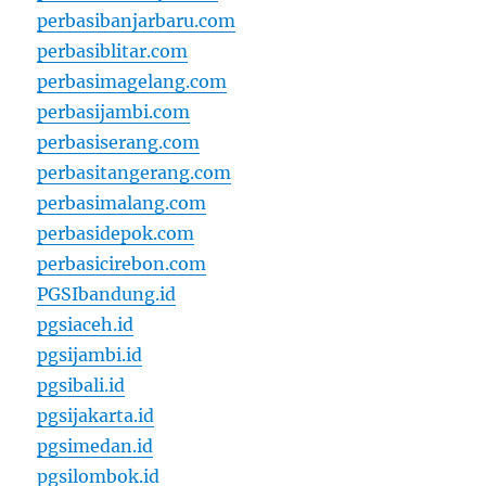
perbasibanjarbaru.com
perbasiblitar.com
perbasimagelang.com
perbasijambi.com
perbasiserang.com
perbasitangerang.com
perbasimalang.com
perbasidepok.com
perbasicirebon.com
PGSIbandung.id
pgsiaceh.id
pgsijambi.id
pgsibali.id
pgsijakarta.id
pgsimedan.id
pgsilombok.id