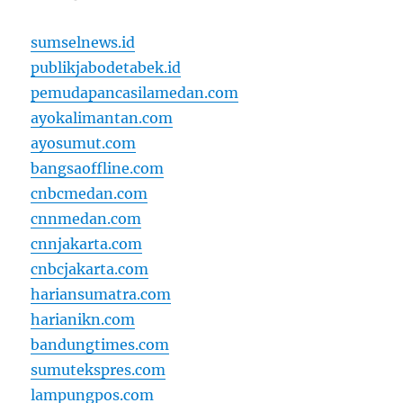
sumselnews.id
publikjabodetabek.id
pemudapancasilamedan.com
ayokalimantan.com
ayosumut.com
bangsaoffline.com
cnbcmedan.com
cnnmedan.com
cnnjakarta.com
cnbcjakarta.com
hariansumatra.com
harianikn.com
bandungtimes.com
sumutekspres.com
lampungpos.com