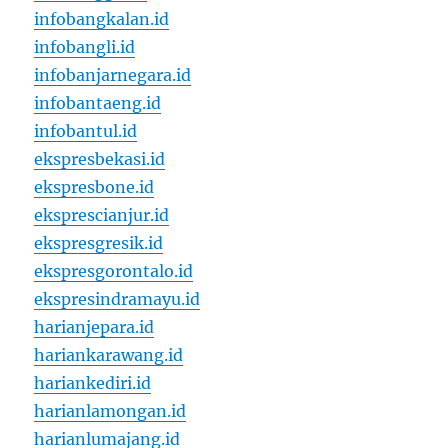
infobangkalan.id
infobangli.id
infobanjarnegara.id
infobantaeng.id
infobantul.id
ekspresbekasi.id
ekspresbone.id
eksprescianjur.id
ekspresgresik.id
ekspresgorontalo.id
ekspresindramayu.id
harianjepara.id
hariankarawang.id
hariankediri.id
harianlamongan.id
harianlumajang.id