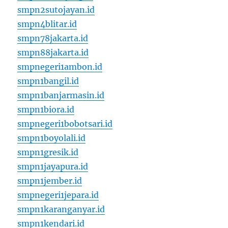
smpn2sutojayan.id
smpn4blitar.id
smpn78jakarta.id
smpn88jakarta.id
smpnegeri1ambon.id
smpn1bangil.id
smpn1banjarmasin.id
smpn1biora.id
smpnegeri1bobotsari.id
smpn1boyolali.id
smpn1gresik.id
smpn1jayapura.id
smpn1jember.id
smpnegeri1jepara.id
smpn1karanganyar.id
smpn1kendari.id