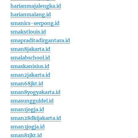
harianmajalengka.id
harianmalang.id
smanics-serpong.id
smakstlouis.id
smapraditadirgantara.id
sman8jakarta.id
smalabschool.id
smaskanisius.id
sman2jakarta.id
sman68jkt.id
sman8yogyakarta.id
smasungguldel.id
sman1jogja.id
sman28dkijakarta.id
sman3jogja.id
sman81jkt.id