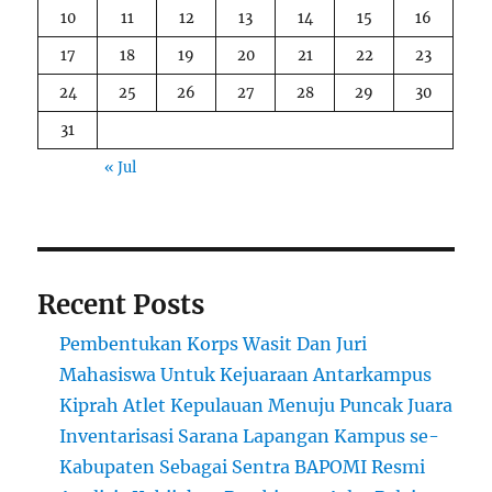
10
11
12
13
14
15
16
17
18
19
20
21
22
23
24
25
26
27
28
29
30
31
« Jul
Recent Posts
Pembentukan Korps Wasit Dan Juri
Mahasiswa Untuk Kejuaraan Antarkampus
Kiprah Atlet Kepulauan Menuju Puncak Juara
Inventarisasi Sarana Lapangan Kampus se-
Kabupaten Sebagai Sentra BAPOMI Resmi