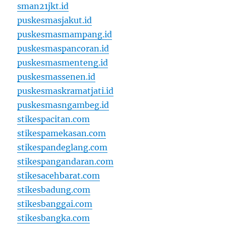
sman21jkt.id
puskesmasjakut.id
puskesmasmampang.id
puskesmaspancoran.id
puskesmasmenteng.id
puskesmassenen.id
puskesmaskramatjati.id
puskesmasngambeg.id
stikespacitan.com
stikespamekasan.com
stikespandeglang.com
stikespangandaran.com
stikesacehbarat.com
stikesbadung.com
stikesbanggai.com
stikesbangka.com