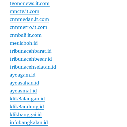
tvonenews.it.com
mnctv.it.com
cnnmedan.it.com
cnnmetro.it.com
cnnbali.it.com
meulaboh.id
tribunacehbarat.id
tribunacehbesar.id
tribunacehselatan.id
ayoagam.id
ayoasahan.id
ayoasmat.id
klikBalangan.id
klikBandung.id
klikbanggai.id
infobangkalan.id