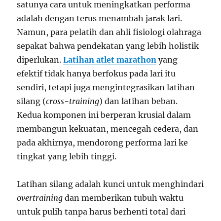
satunya cara untuk meningkatkan performa
adalah dengan terus menambah jarak lari.
Namun, para pelatih dan ahli fisiologi olahraga
sepakat bahwa pendekatan yang lebih holistik
diperlukan.
Latihan atlet marathon
yang
efektif tidak hanya berfokus pada lari itu
sendiri, tetapi juga mengintegrasikan latihan
silang (
cross-training
) dan latihan beban.
Kedua komponen ini berperan krusial dalam
membangun kekuatan, mencegah cedera, dan
pada akhirnya, mendorong performa lari ke
tingkat yang lebih tinggi.
Latihan silang adalah kunci untuk menghindari
overtraining
dan memberikan tubuh waktu
untuk pulih tanpa harus berhenti total dari