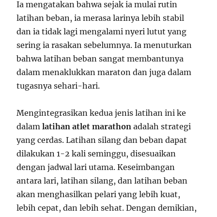
Ia mengatakan bahwa sejak ia mulai rutin
latihan beban, ia merasa larinya lebih stabil
dan ia tidak lagi mengalami nyeri lutut yang
sering ia rasakan sebelumnya. Ia menuturkan
bahwa latihan beban sangat membantunya
dalam menaklukkan maraton dan juga dalam
tugasnya sehari-hari.
Mengintegrasikan kedua jenis latihan ini ke
dalam
latihan atlet marathon
adalah strategi
yang cerdas. Latihan silang dan beban dapat
dilakukan 1-2 kali seminggu, disesuaikan
dengan jadwal lari utama. Keseimbangan
antara lari, latihan silang, dan latihan beban
akan menghasilkan pelari yang lebih kuat,
lebih cepat, dan lebih sehat. Dengan demikian,