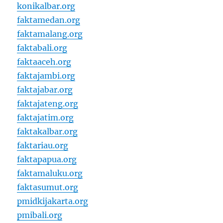
konikalbar.org
faktamedan.org
faktamalang.org
faktabali.org
faktaaceh.org
faktajambi.org
faktajabar.org
faktajateng.org
faktajatim.org
faktakalbar.org
faktariau.org
faktapapua.org
faktamaluku.org
faktasumut.org
pmidkijakarta.org
pmibali.org