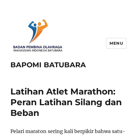
MENU
BAPOMI BATUBARA
Latihan Atlet Marathon:
Peran Latihan Silang dan
Beban
Pelari maraton sering kali berpikir bahwa satu-