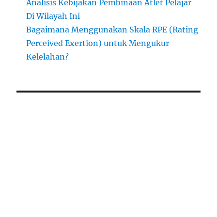
Analisis Kebijakan Pembinaan Atlet Pelajar
Di Wilayah Ini
Bagaimana Menggunakan Skala RPE (Rating
Perceived Exertion) untuk Mengukur
Kelelahan?