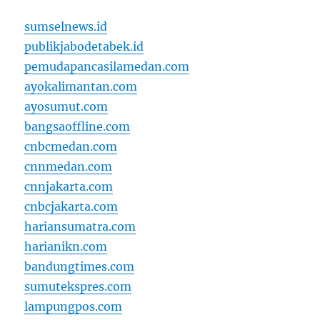
sumselnews.id
publikjabodetabek.id
pemudapancasilamedan.com
ayokalimantan.com
ayosumut.com
bangsaoffline.com
cnbcmedan.com
cnnmedan.com
cnnjakarta.com
cnbcjakarta.com
hariansumatra.com
harianikn.com
bandungtimes.com
sumutekspres.com
lampungpos.com