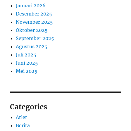
Januari 2026
Desember 2025
November 2025
Oktober 2025
September 2025
Agustus 2025
Juli 2025
Juni 2025
Mei 2025
Categories
Atlet
Berita