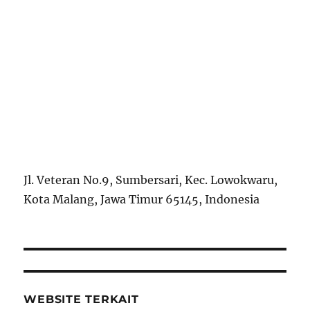
Jl. Veteran No.9, Sumbersari, Kec. Lowokwaru,
Kota Malang, Jawa Timur 65145, Indonesia
WEBSITE TERKAIT