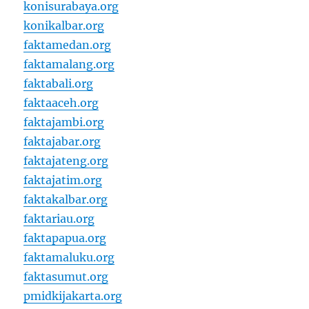
konisurabaya.org
konikalbar.org
faktamedan.org
faktamalang.org
faktabali.org
faktaaceh.org
faktajambi.org
faktajabar.org
faktajateng.org
faktajatim.org
faktakalbar.org
faktariau.org
faktapapua.org
faktamaluku.org
faktasumut.org
pmidkijakarta.org