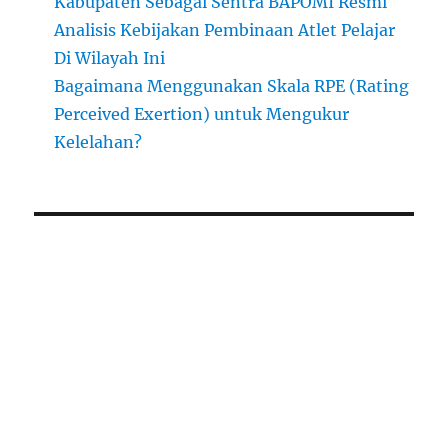
Kabupaten Sebagai Sentra BAPOMI Resmi
Analisis Kebijakan Pembinaan Atlet Pelajar
Di Wilayah Ini
Bagaimana Menggunakan Skala RPE (Rating
Perceived Exertion) untuk Mengukur
Kelelahan?