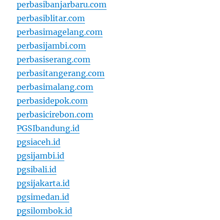
perbasibanjarbaru.com
perbasiblitar.com
perbasimagelang.com
perbasijambi.com
perbasiserang.com
perbasitangerang.com
perbasimalang.com
perbasidepok.com
perbasicirebon.com
PGSIbandung.id
pgsiaceh.id
pgsijambi.id
pgsibali.id
pgsijakarta.id
pgsimedan.id
pgsilombok.id