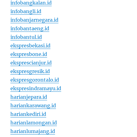
infobangkalan.id
infobangli.id
infobanjarnegara.id
infobantaeng.id
infobantul.id
ekspresbekasi.id
ekspresbone.id
eksprescianjur.id
ekspresgresik.id
ekspresgorontalo.id
ekspresindramayu.id
harianjepara.id
hariankarawang.id
hariankediri.id
harianlamongan.id
harianlumajang.id