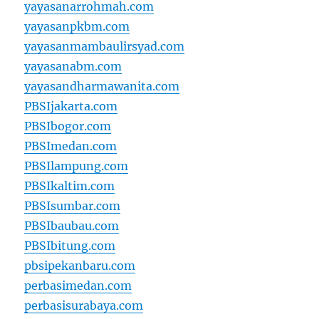
yayasanarrohmah.com
yayasanpkbm.com
yayasanmambaulirsyad.com
yayasanabm.com
yayasandharmawanita.com
PBSIjakarta.com
PBSIbogor.com
PBSImedan.com
PBSIlampung.com
PBSIkaltim.com
PBSIsumbar.com
PBSIbaubau.com
PBSIbitung.com
pbsipekanbaru.com
perbasimedan.com
perbasisurabaya.com