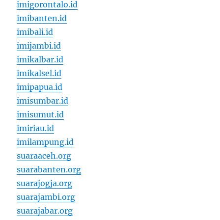
imigorontalo.id
imibanten.id
imibali.id
imijambi.id
imikalbar.id
imikalsel.id
imipapua.id
imisumbar.id
imisumut.id
imiriau.id
imilampung.id
suaraaceh.org
suarabanten.org
suarajogja.org
suarajambi.org
suarajabar.org