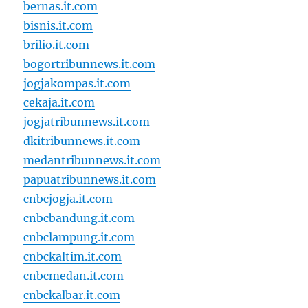
bernas.it.com
bisnis.it.com
brilio.it.com
bogortribunnews.it.com
jogjakompas.it.com
cekaja.it.com
jogjatribunnews.it.com
dkitribunnews.it.com
medantribunnews.it.com
papuatribunnews.it.com
cnbcjogja.it.com
cnbcbandung.it.com
cnbclampung.it.com
cnbckaltim.it.com
cnbcmedan.it.com
cnbckalbar.it.com