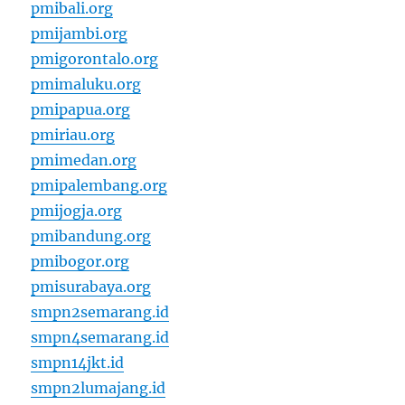
pmibali.org
pmijambi.org
pmigorontalo.org
pmimaluku.org
pmipapua.org
pmiriau.org
pmimedan.org
pmipalembang.org
pmijogja.org
pmibandung.org
pmibogor.org
pmisurabaya.org
smpn2semarang.id
smpn4semarang.id
smpn14jkt.id
smpn2lumajang.id