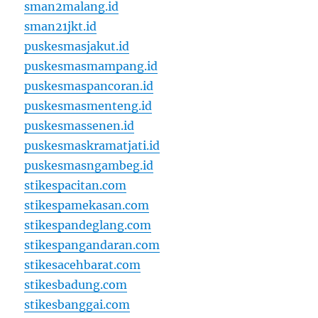
sman2malang.id
sman21jkt.id
puskesmasjakut.id
puskesmasmampang.id
puskesmaspancoran.id
puskesmasmenteng.id
puskesmassenen.id
puskesmaskramatjati.id
puskesmasngambeg.id
stikespacitan.com
stikespamekasan.com
stikespandeglang.com
stikespangandaran.com
stikesacehbarat.com
stikesbadung.com
stikesbanggai.com