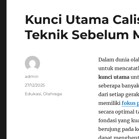
Kunci Utama Cali
Teknik Sebelum M
Dalam dunia ola
untuk mencatatk
Author
admin
kunci utama
unt
Posted
27/12/2025
seberapa banyak
on
Categories
Edukasi
,
Olahraga
dari setiap gera
memiliki
fokus 
secara optimal 
fondasi yang ku
berujung pada ke
dapat menghent