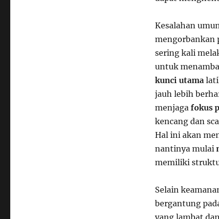
Kesalahan umum 
mengorbankan po
sering kali mel
untuk menambah 
kunci utama
lat
jauh lebih berha
menjaga
fokus 
kencang dan sca
Hal ini akan me
nantinya mulai
memiliki strukt
Selain keamanan
bergantung pada
yang lambat dan 