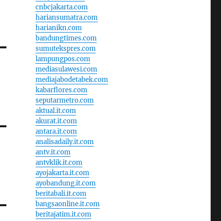
cnbcjakarta.com
hariansumatra.com
harianikn.com
bandungtimes.com
sumutekspres.com
lampungpos.com
mediasulawesi.com
mediajabodetabek.com
kabarflores.com
seputarmetro.com
aktual.it.com
akurat.it.com
antara.it.com
analisadaily.it.com
antv.it.com
antvklik.it.com
ayojakarta.it.com
ayobandung.it.com
beritabali.it.com
bangsaonline.it.com
beritajatim.it.com