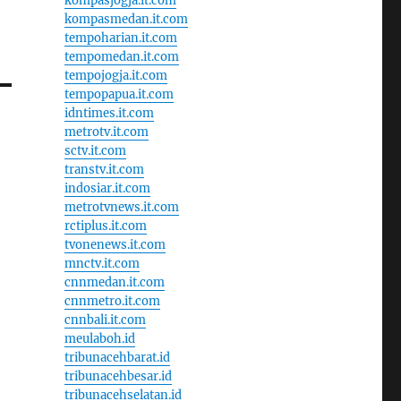
kompasjogja.it.com
kompasmedan.it.com
tempoharian.it.com
tempomedan.it.com
tempojogja.it.com
tempopapua.it.com
idntimes.it.com
metrotv.it.com
sctv.it.com
transtv.it.com
indosiar.it.com
metrotvnews.it.com
rctiplus.it.com
tvonenews.it.com
mnctv.it.com
cnnmedan.it.com
cnnmetro.it.com
cnnbali.it.com
meulaboh.id
tribunacehbarat.id
tribunacehbesar.id
tribunacehselatan.id