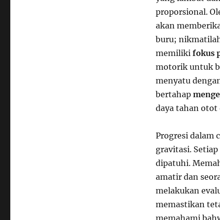
proporsional. Ol
akan memberikan 
buru; nikmatilah
memiliki
fokus 
motorik untuk be
menyatu dengan 
bertahap
mengej
daya tahan otot
Progresi dalam c
gravitasi. Setia
dipatuhi. Mem
amatir dan seora
melakukan evalu
memastikan teta
memahami bahwa 