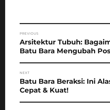
Navigasi
PREVIOUS
pos
Arsitektur Tubuh: Baga
Previous
post:
Batu Bara Mengubah Post
NEXT
Batu Bara Beraksi: Ini Al
Next
post:
Cepat & Kuat!