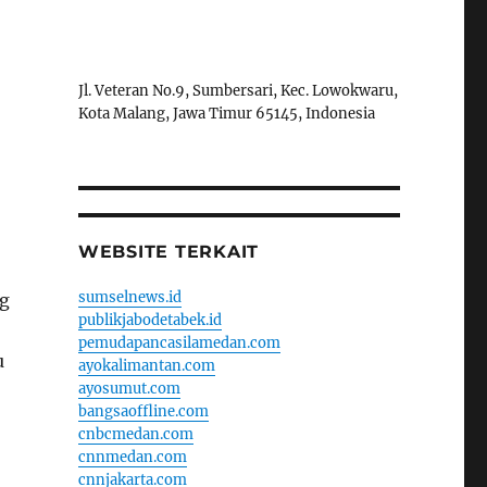
Jl. Veteran No.9, Sumbersari, Kec. Lowokwaru,
Kota Malang, Jawa Timur 65145, Indonesia
WEBSITE TERKAIT
sumselnews.id
g
publikjabodetabek.id
pemudapancasilamedan.com
u
ayokalimantan.com
ayosumut.com
bangsaoffline.com
cnbcmedan.com
cnnmedan.com
cnnjakarta.com