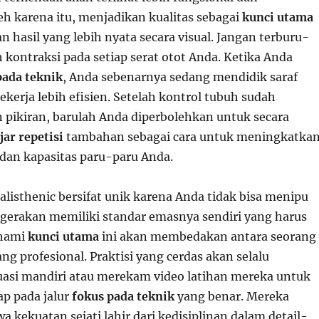
eh karena itu, menjadikan kualitas sebagai
kunci utama
hasil yang lebih nyata secara visual. Jangan terburu-
 kontraksi pada setiap serat otot Anda. Ketika Anda
pada teknik
, Anda sebenarnya sedang mendidik saraf
kerja lebih efisien. Setelah kontrol tubuh sudah
pikiran, barulah Anda diperbolehkan untuk secara
ar repetisi
tambahan sebagai cara untuk meningkatka
 dan kapasitas paru-paru Anda.
alisthenic bersifat unik karena Anda tidak bisa menipu
p gerakan memiliki standar emasnya sendiri yang harus
ahami
kunci utama
ini akan membedakan antara seorang
ng profesional. Praktisi yang cerdas akan selalu
asi mandiri atau merekam video latihan mereka untuk
p pada jalur
fokus pada teknik
yang benar. Mereka
kekuatan sejati lahir dari kedisiplinan dalam detail-