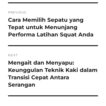
Navigasi
PREVIOUS
pos
Cara Memilih Sepatu yang
Previous
post:
Tepat untuk Menunjang
Performa Latihan Squat Anda
NEXT
Mengait dan Menyapu:
Next
post:
Keunggulan Teknik Kaki dalam
Transisi Cepat Antara
Serangan