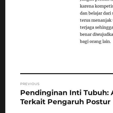
karena kompetis
dan belajar dari
terus menanjak 
terjaga sehingga
benar diwujudkan
bagi orang lain.
Navigasi
PREVIOUS
pos
Pendinginan Inti Tubuh: 
Previous
post:
Terkait Pengaruh Postur