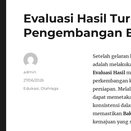
Evaluasi Hasil T
Pengembangan B
Setelah gelaran 
adalah melakuk
Author
admin
Evaluasi Hasil
me
Posted
27/06/2026
perkembangan k
on
Categories
Edukasi
,
Olahraga
persiapan. Mela
dapat memetakan
konsistensi dal
memastikan
Bak
kemajuan yang s