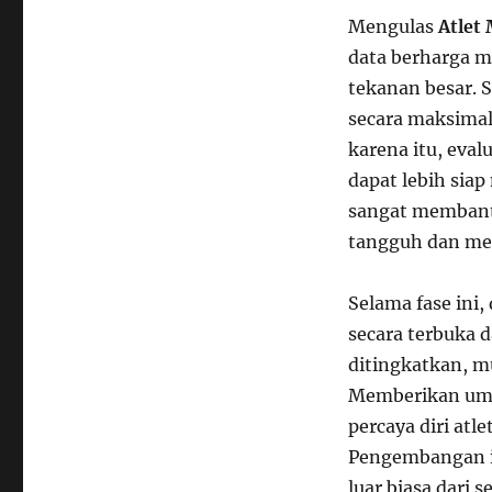
Mengulas
Atlet
data berharga m
tekanan besar. S
secara maksimal
karena itu, eval
dapat lebih siap
sangat membant
tangguh dan me
Selama fase ini,
secara terbuka 
ditingkatkan, mu
Memberikan ump
percaya diri atl
Pengembangan i
luar biasa dari 