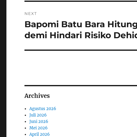
NEXT
Bapomi Batu Bara Hitung
Next
post:
demi Hindari Risiko Dehi
Archives
Agustus 2026
Juli 2026
Juni 2026
Mei 2026
April 2026