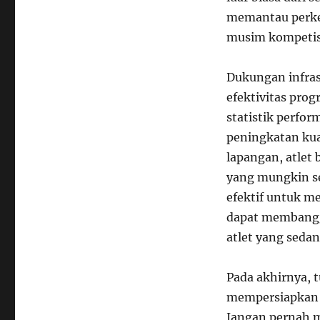
memantau perke
musim kompetis
Dukungan infras
efektivitas pro
statistik perfo
peningkatan kua
lapangan, atlet
yang mungkin se
efektif untuk m
dapat membangga
atlet yang seda
Pada akhirnya, t
mempersiapkan m
Jangan pernah 