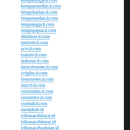
kompasjogja.it.com
kompasmedan.it.com
tempoharian.it.com
tempomedan.it.com
tempojogja.it.com
tempopapua.it.com
idntimes.it.com
metrotv.it.com
sctv.it.com
transtv.it.com
indosiar.it.com
metrotvnews.it.com
rctiplus.it.com
tvonenews.it.com
mnctv.it.com
cnnmedan.it.com
cnnmetro.it.com
cnnbali.it.com
meulaboh.id
tribunacehbarat.id
tribunacehbesar.id
tribunacehselatan.id