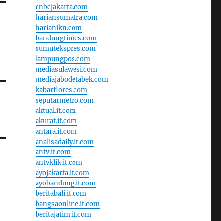
cnbcjakarta.com
hariansumatra.com
harianikn.com
bandungtimes.com
sumutekspres.com
lampungpos.com
mediasulawesi.com
mediajabodetabek.com
kabarflores.com
seputarmetro.com
aktual.it.com
akurat.it.com
antara.it.com
analisadaily.it.com
antv.it.com
antvklik.it.com
ayojakarta.it.com
ayobandung.it.com
beritabali.it.com
bangsaonline.it.com
beritajatim.it.com