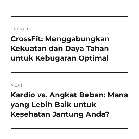
on
Navigasi
PREVIOUS
pos
CrossFit: Menggabungkan
Previous
post:
Kekuatan dan Daya Tahan
untuk Kebugaran Optimal
NEXT
Kardio vs. Angkat Beban: Mana
Next
post:
yang Lebih Baik untuk
Kesehatan Jantung Anda?