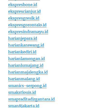
ekspresbone.id
eksprescianjur.id
ekspresgresik.id
ekspresgorontalo.id
ekspresindramayu.id
harianjepara.id
hariankarawang.id
hariankediri.id
harianlamongan.id
harianlumajang.id
harianmajalengka.id
harianmalang.id
smanics-serpong.id
smakstlouis.id
smapraditadirgantara.id
sman8jakarta.id