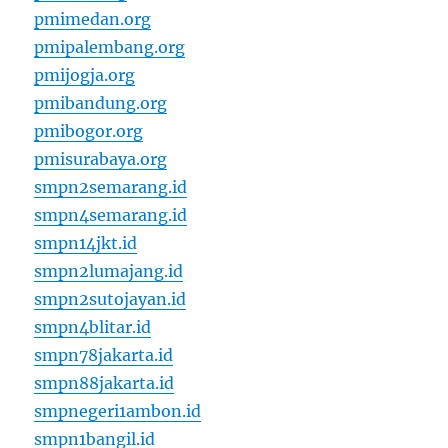
pmimedan.org
pmipalembang.org
pmijogja.org
pmibandung.org
pmibogor.org
pmisurabaya.org
smpn2semarang.id
smpn4semarang.id
smpn14jkt.id
smpn2lumajang.id
smpn2sutojayan.id
smpn4blitar.id
smpn78jakarta.id
smpn88jakarta.id
smpnegeri1ambon.id
smpn1bangil.id