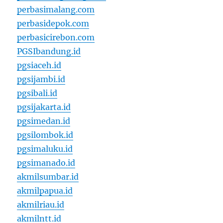
perbasimalang.com
perbasidepok.com
perbasicirebon.com
PGSIbandung.id
pgsiaceh.id
pgsijambi.id
pgsibali.id
pgsijakarta.id
pgsimedan.id
pgsilombok.id
pgsimaluku.id
pgsimanado.id
akmilsumbar.id
akmilpapua.id
akmilriau.id
akmilntt.id