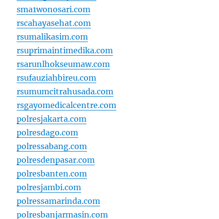
sma1wonosari.com
rscahayasehat.com
rsumalikasim.com
rsuprimaintimedika.com
rsarunlhokseumaw.com
rsufauziahbireu.com
rsumumcitrahusada.com
rsgayomedicalcentre.com
polresjakarta.com
polresdago.com
polressabang.com
polresdenpasar.com
polresbanten.com
polresjambi.com
polressamarinda.com
polresbanjarmasin.com