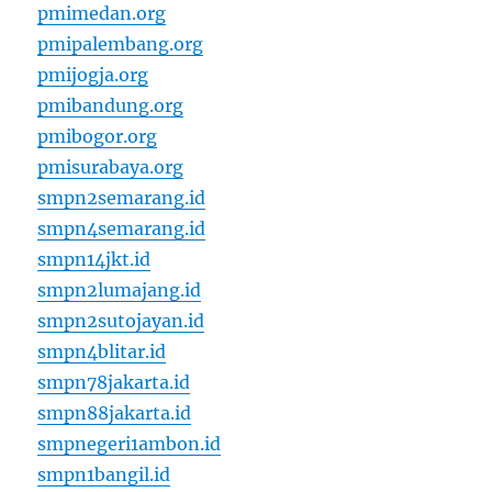
pmimedan.org
pmipalembang.org
pmijogja.org
pmibandung.org
pmibogor.org
pmisurabaya.org
smpn2semarang.id
smpn4semarang.id
smpn14jkt.id
smpn2lumajang.id
smpn2sutojayan.id
smpn4blitar.id
smpn78jakarta.id
smpn88jakarta.id
smpnegeri1ambon.id
smpn1bangil.id