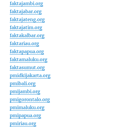
faktajambi.org
faktajabar.org
faktajateng.org
faktajatim.org
faktakalbar.org
faktariau.org
faktapapua.org
faktamaluku.org
faktasumut.org
pmidkijakarta.org
pmibali.org
pmijambi.org
pmigorontalo.org
pmimaluku.org
pmipapua.org
pmiriau.org