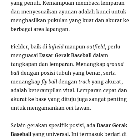
yang penuh. Kemampuan membaca lemparan
dan menyesuaikan ayunan adalah kunci untuk
menghasilkan pukulan yang kuat dan akurat ke
berbagai area lapangan.
Fielder, baik di
infield
maupun
outfield
, perlu
menguasai
Dasar Gerak Baseball
dalam
tangkapan dan lemparan. Menangkap
ground
ball
dengan posisi tubuh yang benar, serta
menangkap
fly ball
dengan
track
yang akurat,
adalah keterampilan vital. Lemparan cepat dan
akurat ke base yang dituju juga sangat penting
untuk mengamankan
out
lawan.
Selain gerakan spesifik posisi, ada
Dasar Gerak
Baseball
yang universal. Ini termasuk berlari di