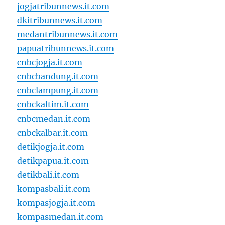
jogjatribunnews.it.com
dkitribunnews.it.com
medantribunnews.it.com
papuatribunnews.it.com
cnbcjogja.it.com
cnbcbandung.it.com
cnbclampung.it.com
cnbckaltim.it.com
cnbcmedan.it.com
cnbckalbar.it.com
detikjogja.it.com
detikpapua.it.com
detikbali.it.com
kompasbali.it.com
kompasjogja.it.com
kompasmedan.it.com