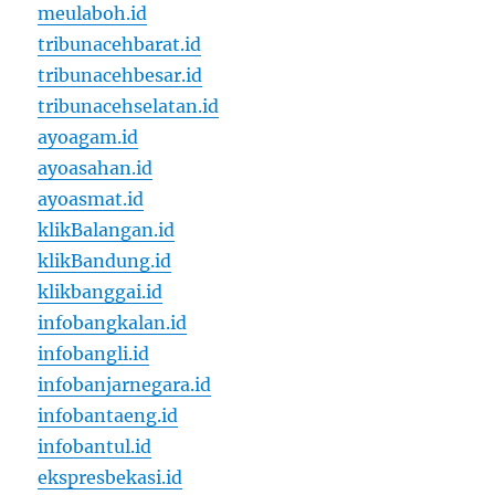
meulaboh.id
tribunacehbarat.id
tribunacehbesar.id
tribunacehselatan.id
ayoagam.id
ayoasahan.id
ayoasmat.id
klikBalangan.id
klikBandung.id
klikbanggai.id
infobangkalan.id
infobangli.id
infobanjarnegara.id
infobantaeng.id
infobantul.id
ekspresbekasi.id