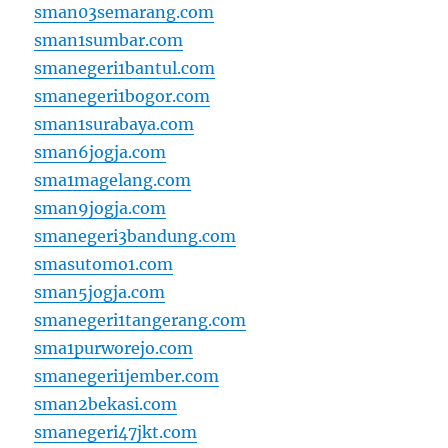
sman03semarang.com
sman1sumbar.com
smanegeri1bantul.com
smanegeri1bogor.com
sman1surabaya.com
sman6jogja.com
sma1magelang.com
sman9jogja.com
smanegeri3bandung.com
smasutomo1.com
sman5jogja.com
smanegeri1tangerang.com
sma1purworejo.com
smanegeri1jember.com
sman2bekasi.com
smanegeri47jkt.com