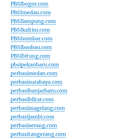
PBSIbogor.com
PBSImedan.com
PBSIlampung.com
PBSIkaltim.com
PBSIsumbar.com
PBSIbaubau.com
PBSIbitung.com
pbsipekanbaru.com
perbasimedan.com
perbasisurabaya.com
perbasibanjarbaru.com
perbasiblitar.com
perbasimagelang.com
perbasijambi.com
perbasiserang.com
perbasitangerang.com