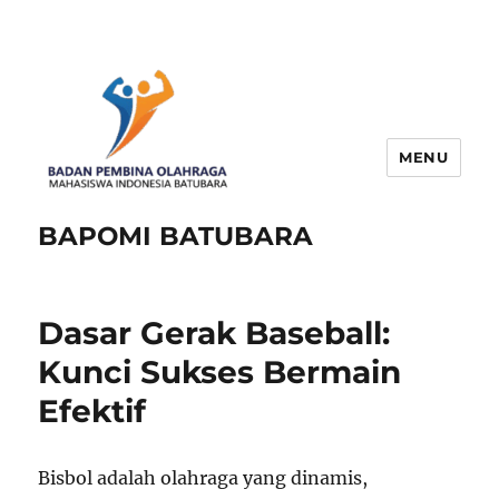
MENU
BAPOMI BATUBARA
Dasar Gerak Baseball:
Kunci Sukses Bermain
Efektif
Bisbol adalah olahraga yang dinamis,