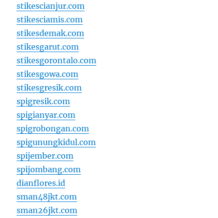
stikescianjur.com
stikesciamis.com
stikesdemak.com
stikesgarut.com
stikesgorontalo.com
stikesgowa.com
stikesgresik.com
spigresik.com
spigianyar.com
spigrobongan.com
spigunungkidul.com
spijember.com
spijombang.com
dianflores.id
sman48jkt.com
sman26jkt.com