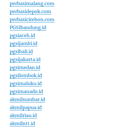
perbasimalang.com
perbasidepok.com
perbasicirebon.com
PGSIbandung.id
pgsiaceh.id
pgsijambi.id
pgsibali.id
pgsijakarta.id
pgsimedan.id
pgsilombok.id
pgsimaluku.id
pgsimanado.id
akmilsumbar.id
akmilpapua.id
akmilriau.id
akmilntt.id