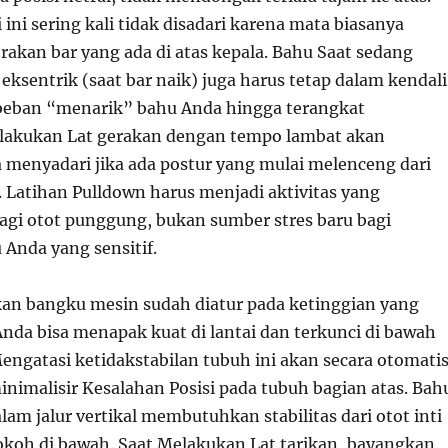
 ini sering kali tidak disadari karena mata biasanya
rakan bar yang ada di atas kepala. Bahu Saat sedang
ksentrik (saat bar naik) juga harus tetap dalam kendali
beban “menarik” bahu Anda hingga terangkat
lakukan Lat gerakan dengan tempo lambat akan
enyadari jika ada postur yang mulai melenceng dari
. Latihan Pulldown harus menjadi aktivitas yang
i otot punggung, bukan sumber stres baru bagi
 Anda yang sensitif.
tikan bangku mesin sudah diatur pada ketinggian yang
Anda bisa menapak kuat di lantai dan terkunci di bawah
engatasi ketidakstabilan tubuh ini akan secara otomati
malisir Kesalahan Posisi pada tubuh bagian atas. Bah
lam jalur vertikal membutuhkan stabilitas dari otot inti
okoh di bawah. Saat Melakukan Lat tarikan, bayangkan