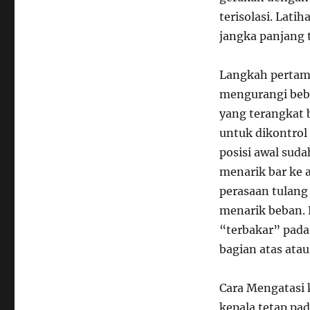
terisolasi. Lati
jangka panjang 
Langkah pertama
mengurangi beba
yang terangkat 
untuk dikontrol
posisi awal sud
menarik bar ke 
perasaan tulang
menarik beban. 
“terbakar” pada
bagian atas atau
Cara Mengatasi 
kepala tetap pad