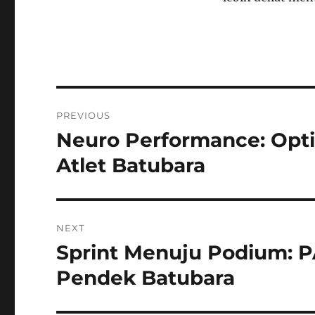
Navigasi
PREVIOUS
pos
Neuro Performance: Optim
Previous
post:
Atlet Batubara
NEXT
Sprint Menuju Podium: PA
Next
post:
Pendek Batubara