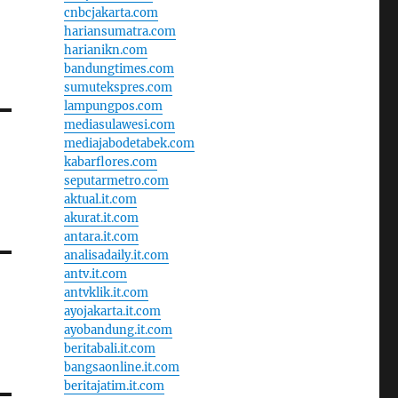
cnbcjakarta.com
hariansumatra.com
harianikn.com
bandungtimes.com
sumutekspres.com
lampungpos.com
mediasulawesi.com
mediajabodetabek.com
kabarflores.com
seputarmetro.com
aktual.it.com
akurat.it.com
antara.it.com
analisadaily.it.com
antv.it.com
antvklik.it.com
ayojakarta.it.com
ayobandung.it.com
beritabali.it.com
bangsaonline.it.com
beritajatim.it.com