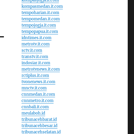
kompasjogja.it.com
kompasmedan.it.com
tempoharian.it.com
tempomedan.it.com
tempojogja.it.com
tempopapua.it.com
idntimes.it.com
metrotv.it.com
sctv.it.com
transtv.it.com
indosiar.it.com
metrotvnews.it.com
rctiplus.it.com
tvonenews.it.com
mnctv.it.com
cnnmedan.it.com
cnnmetro.it.com
cnnbali.it.com
meulaboh.id
tribunacehbarat.id
tribunacehbesar.id
tribunacehselatan.id