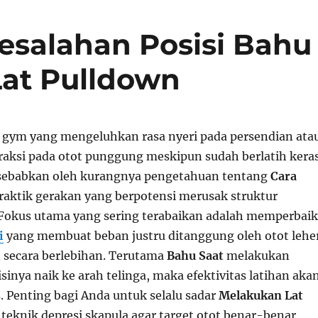
esalahan Posisi Bahu
Lat Pulldown
gym yang mengeluhkan rasa nyeri pada persendian ata
aksi pada otot punggung meskipun sudah berlatih keras
disebabkan oleh kurangnya pengetahuan tentang
Cara
aktik gerakan yang berpotensi merusak struktur
Fokus utama yang sering terabaikan adalah memperbaik
i
yang membuat beban justru ditanggung oleh otot lehe
 secara berlebihan. Terutama
Bahu Saat
melakukan
sisinya naik ke arah telinga, maka efektivitas latihan aka
. Penting bagi Anda untuk selalu sadar
Melakukan Lat
teknik depresi skapula agar target otot benar-benar