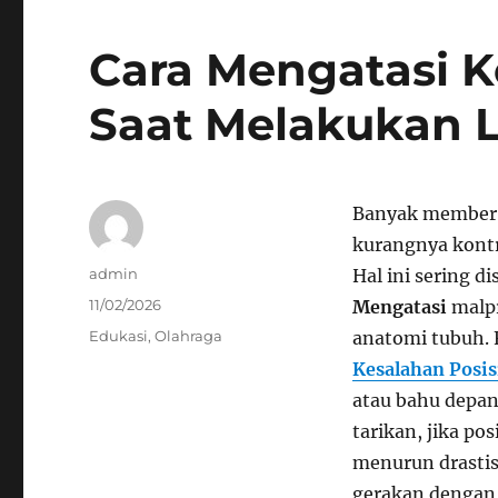
Cara Mengatasi K
Saat Melakukan 
Banyak member 
kurangnya kontr
Author
admin
Hal ini sering 
Posted
11/02/2026
Mengatasi
malpr
on
Categories
Edukasi
,
Olahraga
anatomi tubuh. 
Kesalahan Posis
atau bahu depan
tarikan, jika po
menurun drastis
gerakan dengan 