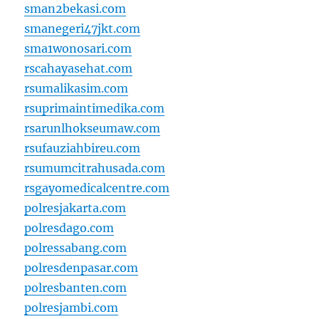
sman2bekasi.com
smanegeri47jkt.com
sma1wonosari.com
rscahayasehat.com
rsumalikasim.com
rsuprimaintimedika.com
rsarunlhokseumaw.com
rsufauziahbireu.com
rsumumcitrahusada.com
rsgayomedicalcentre.com
polresjakarta.com
polresdago.com
polressabang.com
polresdenpasar.com
polresbanten.com
polresjambi.com