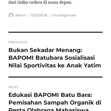
dari risiko cedera di masa depan.
Author
Posted
Categories
admin
12/03/2026
Uncategorized
on
Navigasi
PREVIOUS
pos
Bukan Sekadar Menang:
Previous
post:
BAPOMI Batubara Sosialisasi
Nilai Sportivitas ke Anak Yatim
NEXT
Edukasi BAPOMI Batu Bara:
Next
post:
Pemisahan Sampah Organik di
Pesta Olahraga Mahasiswa