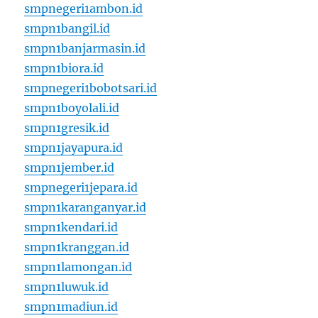
smpnegeri1ambon.id
smpn1bangil.id
smpn1banjarmasin.id
smpn1biora.id
smpnegeri1bobotsari.id
smpn1boyolali.id
smpn1gresik.id
smpn1jayapura.id
smpn1jember.id
smpnegeri1jepara.id
smpn1karanganyar.id
smpn1kendari.id
smpn1kranggan.id
smpn1lamongan.id
smpn1luwuk.id
smpn1madiun.id