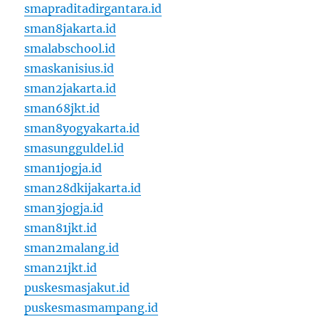
smapraditadirgantara.id
sman8jakarta.id
smalabschool.id
smaskanisius.id
sman2jakarta.id
sman68jkt.id
sman8yogyakarta.id
smasungguldel.id
sman1jogja.id
sman28dkijakarta.id
sman3jogja.id
sman81jkt.id
sman2malang.id
sman21jkt.id
puskesmasjakut.id
puskesmasmampang.id