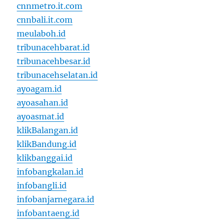
cnnmetro.it.com
cnnbali.it.com
meulaboh.id
tribunacehbarat.id
tribunacehbesar.id
tribunacehselatan.id
ayoagam.id
ayoasahan.id
ayoasmat.id
klikBalangan.id
klikBandung.id
klikbanggai.id
infobangkalan.id
infobangli.id
infobanjarnegara.id
infobantaeng.id