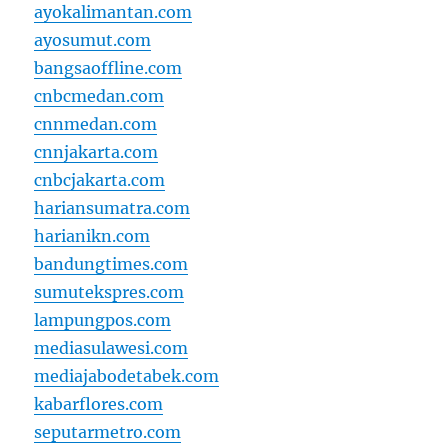
ayokalimantan.com
ayosumut.com
bangsaoffline.com
cnbcmedan.com
cnnmedan.com
cnnjakarta.com
cnbcjakarta.com
hariansumatra.com
harianikn.com
bandungtimes.com
sumutekspres.com
lampungpos.com
mediasulawesi.com
mediajabodetabek.com
kabarflores.com
seputarmetro.com